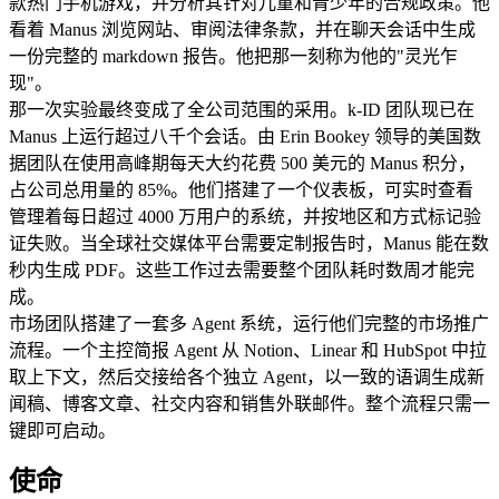
款热门手机游戏，并分析其针对儿童和青少年的合规政策。他
看着 Manus 浏览网站、审阅法律条款，并在聊天会话中生成
一份完整的 markdown 报告。他把那一刻称为他的"灵光乍
现"。
那一次实验最终变成了全公司范围的采用。k-ID 团队现已在 
Manus 上运行超过八千个会话。由 Erin Bookey 领导的美国数
据团队在使用高峰期每天大约花费 500 美元的 Manus 积分，
占公司总用量的 85%。他们搭建了一个仪表板，可实时查看
管理着每日超过 4000 万用户的系统，并按地区和方式标记验
证失败。当全球社交媒体平台需要定制报告时，Manus 能在数
秒内生成 PDF。这些工作过去需要整个团队耗时数周才能完
成。
市场团队搭建了一套多 Agent 系统，运行他们完整的市场推广
流程。一个主控简报 Agent 从 Notion、Linear 和 HubSpot 中拉
取上下文，然后交接给各个独立 Agent，以一致的语调生成新
闻稿、博客文章、社交内容和销售外联邮件。整个流程只需一
键即可启动。
使命