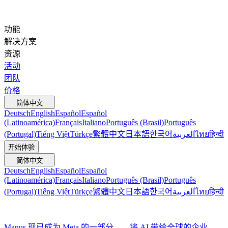
功能
解决方案
资源
活动
团队
价格
简体中文
Deutsch
English
Español
Español
(Latinoamérica)
Français
Italiano
Português (Brasil)
Português
(Portugal)
Tiếng Việt
Türkçe
繁體中文
日本語
한국어
العربية
ไทย
हिन्दी
开始体验
简体中文
Deutsch
English
Español
Español
(Latinoamérica)
Français
Italiano
Português (Brasil)
Português
(Portugal)
Tiếng Việt
Türkçe
繁體中文
日本語
한국어
العربية
ไทย
हिन्दी
Manus 现已成为 Meta 的一部分——将 AI 带给全球的企业