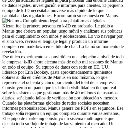
de 200 jurisdicciones legales implica procesar una enorme cantidad 
de datos legales, investigación e informes para clientes. El pequeño 
equipo de k-ID necesitaba moverse más rápido de lo que 
cambiaban las regulaciones. Encontraron su respuesta en Manus.
Kieran fue la primera persona en k-ID en probarlo. Le pidió a 
Manus que abriera un popular juego móvil y analizara sus políticas 
para el cumplimiento con niños y adolescentes. Lo vio navegar por 
el sitio web, revisar el lenguaje legal y producir un informe 
completo en markdown en el hilo de chat. Lo llamó su momento de 
revelación.
Ese único experimento se convirtió en una adopción a nivel de toda 
la empresa. k-ID ahora ejecuta más de ocho mil sesiones de Manus 
en todo el equipo. Su equipo de datos con sede en EE. UU., 
liderado por Erin Bookey, gasta aproximadamente quinientos 
dólares al día en créditos de Manus en uso máximo, lo que 
representa el ochenta y cinco por ciento del total de la empresa. 
Construyeron un panel que les brinda visibilidad en tiempo real 
sobre los sistemas que gestionan más de 40 millones de usuarios 
diarios, señalando fallos de verificación por ubicación y método. 
Cuando las plataformas globales de redes sociales necesitan 
informes personalizados, Manus genera los PDFs en segundos. Ese 
trabajo solía requerir un equipo completo durante varias semanas.
El equipo de marketing construyó un sistema multi-agente que 
ejecuta todo su flujo de trabajo de lanzamiento al mercado. Un 