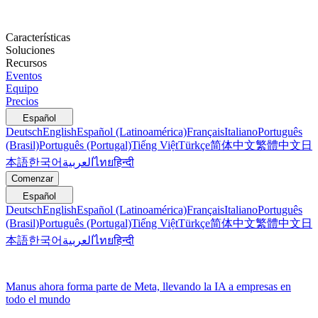
Características
Soluciones
Recursos
Eventos
Equipo
Precios
Español
Deutsch
English
Español (Latinoamérica)
Français
Italiano
Português
(Brasil)
Português (Portugal)
Tiếng Việt
Türkçe
简体中文
繁體中文
日
本語
한국어
العربية
ไทย
हिन्दी
Comenzar
Español
Deutsch
English
Español (Latinoamérica)
Français
Italiano
Português
(Brasil)
Português (Portugal)
Tiếng Việt
Türkçe
简体中文
繁體中文
日
本語
한국어
العربية
ไทย
हिन्दी
Manus ahora forma parte de Meta, llevando la IA a empresas en
todo el mundo