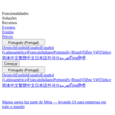
Funcionalidades
Soluções
Recursos
Eventos
Equipa
Preços
Português (Portugal)
Deutsch
English
Español
Español
(Latinoamérica)
Français
Italiano
Português (Brasil)
Tiếng Việt
Türkçe
简体中文
繁體中文
日本語
한국어
العربية
ไทย
हिन्दी
Começar
Português (Portugal)
Deutsch
English
Español
Español
(Latinoamérica)
Français
Italiano
Português (Brasil)
Tiếng Việt
Türkçe
简体中文
繁體中文
日本語
한국어
العربية
ไทย
हिन्दी
Manus agora faz parte de Meta — levando IA para empresas em
todo o mundo