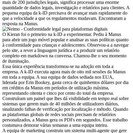
mais de 200 jurisdições legais, significa processar uma enorme 
quantidade de dados legais, investigação e relatórios para clientes. A 
pequena equipa da k-ID precisava de avançar mais rapidamente do 
que a velocidade a que os regulamentos mudavam. Encontraram a 
resposta na Manus.
O Kieran foi o primeiro na k-ID a experimentar. Pediu à Manus 
para abrir um jogo móvel popular e analisar as suas políticas quanto 
à conformidade para crianças e adolescentes. Observou-a a navegar 
pelo site, a rever a linguagem jurídica e a produzir um relatório 
completo em markdown na conversa. Chamou-lhe o seu momento 
de iluminação.
Essa única experiência transformou-se na adoção em toda a 
empresa. A k-ID executa agora mais de oito mil sessões da Manus 
em toda a equipa. A sua equipa de dados sediada nos EUA, 
liderada por Erin Bookey, gasta cerca de quinhentos dólares por dia 
em créditos da Manus em períodos de utilização máxima, 
representando oitenta e cinco por cento do total da empresa. 
Construíram um painel que lhes dá visibilidade em tempo real sobre 
sistemas que gerem mais de 40 milhões de utilizadores diários, 
sinalizando falhas de verificação por localização e método. Quando 
as plataformas globais de redes sociais precisam de relatórios 
personalizados, a Manus gera os PDFs em segundos. Esse trabalho 
costumava demorar várias semanas a uma equipa inteira.
A equipa de marketing construiu um sistema multi-agente que gere 