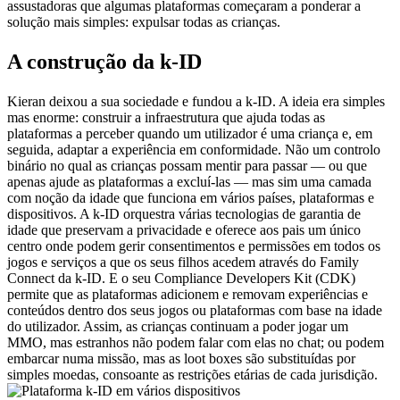
assustadoras que algumas plataformas começaram a ponderar a 
solução mais simples: expulsar todas as crianças.
A construção da k-ID
Kieran deixou a sua sociedade e fundou a k-ID. A ideia era simples 
mas enorme: construir a infraestrutura que ajuda todas as 
plataformas a perceber quando um utilizador é uma criança e, em 
seguida, adaptar a experiência em conformidade. Não um controlo 
binário no qual as crianças possam mentir para passar — ou que 
apenas ajude as plataformas a excluí-las — mas sim uma camada 
com noção da idade que funciona em vários países, plataformas e 
dispositivos. A k-ID orquestra várias tecnologias de garantia de 
idade que preservam a privacidade e oferece aos pais um único 
centro onde podem gerir consentimentos e permissões em todos os 
jogos e serviços a que os seus filhos acedem através do Family 
Connect da k-ID. E o seu Compliance Developers Kit (CDK) 
permite que as plataformas adicionem e removam experiências e 
conteúdos dentro dos seus jogos ou plataformas com base na idade 
do utilizador. Assim, as crianças continuam a poder jogar um 
MMO, mas estranhos não podem falar com elas no chat; ou podem 
embarcar numa missão, mas as loot boxes são substituídas por 
simples moedas, consoante as restrições etárias de cada jurisdição.