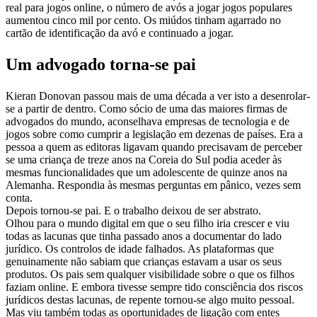
real para jogos online, o número de avós a jogar jogos populares 
aumentou cinco mil por cento. Os miúdos tinham agarrado no 
cartão de identificação da avó e continuado a jogar.
Um advogado torna-se pai
Kieran Donovan passou mais de uma década a ver isto a desenrolar-
se a partir de dentro. Como sócio de uma das maiores firmas de 
advogados do mundo, aconselhava empresas de tecnologia e de 
jogos sobre como cumprir a legislação em dezenas de países. Era a 
pessoa a quem as editoras ligavam quando precisavam de perceber 
se uma criança de treze anos na Coreia do Sul podia aceder às 
mesmas funcionalidades que um adolescente de quinze anos na 
Alemanha. Respondia às mesmas perguntas em pânico, vezes sem 
conta.
Depois tornou-se pai. E o trabalho deixou de ser abstrato.
Olhou para o mundo digital em que o seu filho iria crescer e viu 
todas as lacunas que tinha passado anos a documentar do lado 
jurídico. Os controlos de idade falhados. As plataformas que 
genuinamente não sabiam que crianças estavam a usar os seus 
produtos. Os pais sem qualquer visibilidade sobre o que os filhos 
faziam online. E embora tivesse sempre tido consciência dos riscos 
jurídicos destas lacunas, de repente tornou-se algo muito pessoal.
Mas viu também todas as oportunidades de ligação com entes 