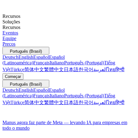
Recursos
Soluções
Recursos
Eventos
Equipe
Preços
Português (Brasil)
Deutsch
English
Español
Español
(Latinoamérica)
Français
Italiano
Português (Portugal)
Tiếng
Việt
Türkçe
简体中文
繁體中文
日本語
한국어
العربية
ไทย
हिन्दी
Começar
Português (Brasil)
Deutsch
English
Español
Español
(Latinoamérica)
Français
Italiano
Português (Portugal)
Tiếng
Việt
Türkçe
简体中文
繁體中文
日本語
한국어
العربية
ไทย
हिन्दी
Manus agora faz parte de Meta — levando IA para empresas em
todo o mundo