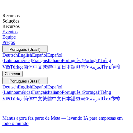
Recursos
Soluções
Recursos
Eventos
Equipe
Preços
Português (Brasil)
Deutsch
English
Español
Español
(Latinoamérica)
Français
Italiano
Português (Portugal)
Tiếng
Việt
Türkçe
简体中文
繁體中文
日本語
한국어
العربية
ไทย
हिन्दी
Começar
Português (Brasil)
Deutsch
English
Español
Español
(Latinoamérica)
Français
Italiano
Português (Portugal)
Tiếng
Việt
Türkçe
简体中文
繁體中文
日本語
한국어
العربية
ไทย
हिन्दी
Manus agora faz parte de Meta — levando IA para empresas em
todo o mundo