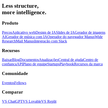
Less structure,
more intelligence.
Produto
Preços
Aplicativo web
Design de IA
Slides de IA
Gerador de imagens
AI
Gerador de música com IA
Operador do navegador Manus
Wide
Research
Mail Manus
Integração com Slack
Recursos
Baixar
Blog
Documentos
Atualizações
Central de ajuda
Centro de
confiança
API
Plano de equipe
Startups
Playbook
Recursos da marca
Comunidade
Eventos
Fellows
Comparar
VS ChatGPT
VS Lovable
VS Replit