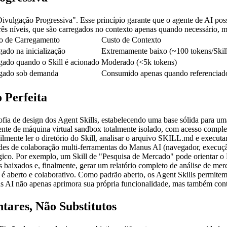
ulgação Progressiva". Esse princípio garante que o agente de AI possa 
três níveis, que são carregados no contexto apenas quando necessário, 
 de Carregamento
Custo de Contexto
gado na inicialização
Extremamente baixo (~100 tokens/Skil
gado quando o Skill é acionado
Moderado (<5k tokens)
gado sob demanda
Consumido apenas quando referenciad
 Perfeita
ofia de design dos Agent Skills, estabelecendo uma base sólida para um
e de máquina virtual sandbox totalmente isolado, com acesso complet
lmente ler o diretório do Skill, analisar o arquivo 
SKILL.md
 e executa
des de colaboração multi-ferramentas do Manus AI (navegador, execuç
gico. Por exemplo, um Skill de "Pesquisa de Mercado" pode orientar o M
dos baixados e, finalmente, gerar um relatório completo de análise de 
 é aberto e colaborativo. Como padrão aberto, os Agent Skills permite
us AI não apenas aprimora sua própria funcionalidade, mas também cont
ares, Não Substitutos