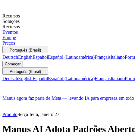
Recursos
Soluções
Recursos
Eventos
Equipe
Preços
Português (Brasil)
Deutsch
English
Español
Español (Latinoamérica)
Français
Italiano
Portu
Começar
Português (Brasil)
Deutsch
English
Español
Español (Latinoamérica)
Français
Italiano
Portu
Manus agora faz parte de Meta — levando IA para empresas em tod
Produto
·
terça-feira, janeiro 27
Manus AI Adota Padrões Aberto