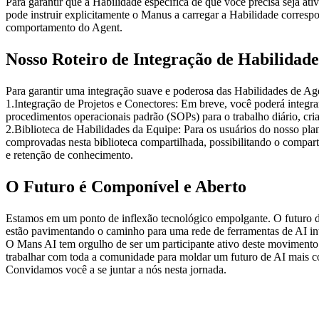
Para garantir que a Habilidade específica de que você precisa seja a
pode instruir explicitamente o Manus a carregar a Habilidade corresp
comportamento do Agent.
Nosso Roteiro de Integração de Habilidade
Para garantir uma integração suave e poderosa das Habilidades de Ag
1
.
Integração de Projetos e Conectores:
 Em breve, você poderá integr
procedimentos operacionais padrão (SOPs) para o trabalho diário, cria
2
.
Biblioteca de Habilidades da Equipe:
 Para os usuários do nosso pl
comprovadas nesta biblioteca compartilhada, possibilitando o compar
e retenção de conhecimento.
O Futuro é Componível e Aberto
Estamos em um ponto de inflexão tecnológico empolgante. O futuro d
estão pavimentando o caminho para uma rede de ferramentas de AI inte
O Mans AI tem orgulho de ser um participante ativo deste movimento
trabalhar com toda a comunidade para moldar um futuro de AI mais co
Convidamos você a se juntar a nós nesta jornada.