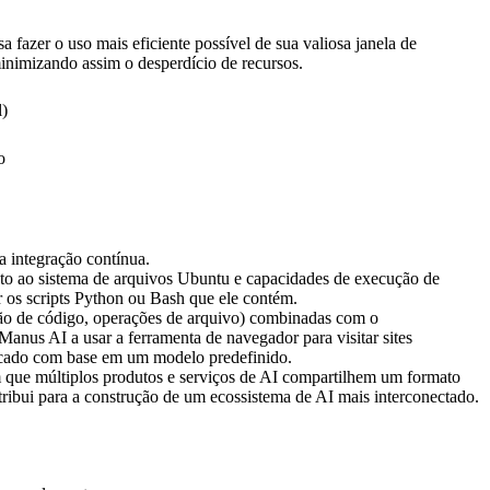
fazer o uso mais eficiente possível de sua valiosa janela de 
minimizando assim o desperdício de recursos.
l)
o
a integração contínua.
o ao sistema de arquivos Ubuntu e capacidades de execução de 
r os scripts Python ou Bash que ele contém.
ão de código, operações de arquivo) combinadas com o 
anus AI a usar a ferramenta de navegador para visitar sites 
mercado com base em um modelo predefinido.
m que múltiplos produtos e serviços de AI compartilhem um formato 
ribui para a construção de um ecossistema de AI mais interconectado.