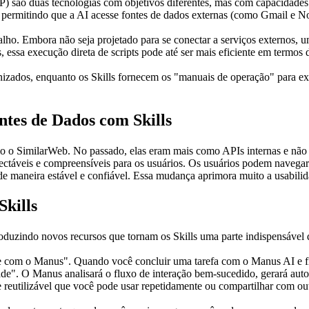
) são duas tecnologias com objetivos diferentes, mas com capacidade
, permitindo que a AI acesse fontes de dados externas (como Gmail e N
abalho. Embora não seja projetado para se conectar a serviços externos,
, essa execução direta de scripts pode até ser mais eficiente em termo
dos, enquanto os Skills fornecem os "manuais de operação" para execu
ntes de Dados com Skills
o o SimilarWeb. No passado, elas eram mais como APIs internas e não 
áveis e compreensíveis para os usuários. Os usuários podem navegar po
 maneira estável e confiável. Essa mudança aprimora muito a usabilidad
kills
oduzindo novos recursos que tornam os Skills uma parte indispensável
com o Manus". Quando você concluir uma tarefa com o Manus AI e ficar
ade". O Manus analisará o fluxo de interação bem-sucedido, gerará au
e reutilizável que você pode usar repetidamente ou compartilhar com ou