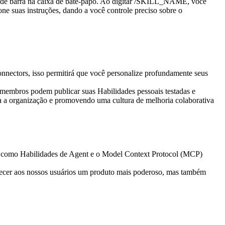
e barra na caixa de bate-papo. Ao digitar 
/SKILL_NAME
, você 
ne suas instruções, dando a você controle preciso sobre o 
nectors, isso permitirá que você personalize profundamente seus 
membros podem publicar suas Habilidades pessoais testadas e 
a a organização e promovendo uma cultura de melhoria colaborativa 
os como Habilidades de Agent e o Model Context Protocol (MCP) 
necer aos nossos usuários um produto mais poderoso, mas também 