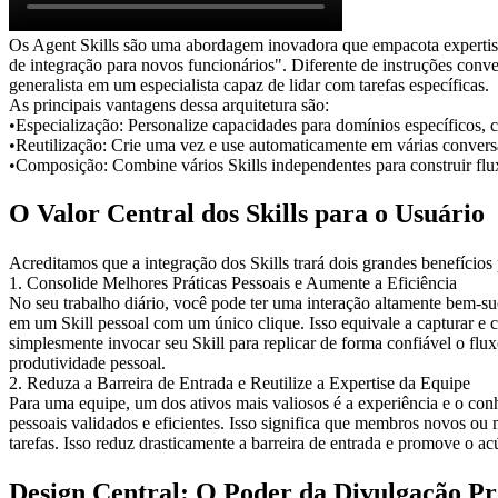
Os Agent Skills são uma abordagem inovadora que empacota expertise,
de integração para novos funcionários". Diferente de instruções conv
generalista em um especialista capaz de lidar com tarefas específicas.
As principais vantagens dessa arquitetura são:
•
Especialização:
 Personalize capacidades para domínios específicos, c
•
Reutilização:
 Crie uma vez e use automaticamente em várias conversa
•
Composição:
 Combine vários Skills independentes para construir flu
O Valor Central dos Skills para o Usuário
Acreditamos que a integração dos Skills trará dois grandes benefícios 
1. Consolide Melhores Práticas Pessoais e Aumente a Eficiência
No seu trabalho diário, você pode ter uma interação altamente bem-
em um Skill pessoal com um único clique. Isso equivale a capturar e 
simplesmente invocar seu Skill para replicar de forma confiável o flu
produtividade pessoal.
2. Reduza a Barreira de Entrada e Reutilize a Expertise da Equipe
Para uma equipe, um dos ativos mais valiosos é a experiência e o co
pessoais validados e eficientes. Isso significa que membros novos ou
tarefas. Isso reduz drasticamente a barreira de entrada e promove o a
Design Central: O Poder da Divulgação Pr