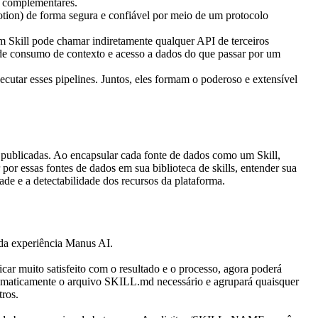
s complementares.
otion) de forma segura e confiável por meio de um protocolo 
 um Skill pode chamar indiretamente qualquer API de terceiros 
s de consumo de contexto e acesso a dados do que passar por um 
tar esses pipelines. Juntos, eles formam o poderoso e extensível 
publicadas. Ao encapsular cada fonte de dados como um Skill, 
r essas fontes de dados em sua biblioteca de skills, entender sua 
e e a detectabilidade dos recursos da plataforma.
 da experiência Manus AI.
 muito satisfeito com o resultado e o processo, agora poderá 
tomaticamente o arquivo SKILL.md necessário e agrupará quaisquer 
tros.