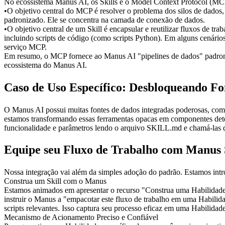
No ecossistema Manus AI, os Skills e o Model Context Protocol (MCP
•
O objetivo central do 
MCP
 é resolver o problema dos silos de dados
padronizado. Ele se concentra na camada de conexão de dados.
•
O objetivo central de um 
Skill
 é encapsular e reutilizar fluxos de tr
incluindo scripts de código (como scripts Python). Em alguns cenários
serviço MCP.
Em resumo, o MCP fornece ao Manus AI "pipelines de dados" padroniza
ecossistema do Manus AI.
Caso de Uso Específico: Desbloqueando Fo
O Manus AI possui muitas fontes de dados integradas poderosas, com
estamos transformando essas ferramentas opacas em componentes detect
funcionalidade e parâmetros lendo o arquivo SKILL.md e chamá-las de
Equipe seu Fluxo de Trabalho com Manus S
Nossa integração vai além da simples adoção do padrão. Estamos intr
Construa um Skill com o Manus
Estamos animados em apresentar o recurso "Construa uma Habilidade 
instruir o Manus a "empacotar este fluxo de trabalho em uma Habilid
scripts relevantes. Isso captura seu processo eficaz em uma Habilidad
Mecanismo de Acionamento Preciso e Confiável