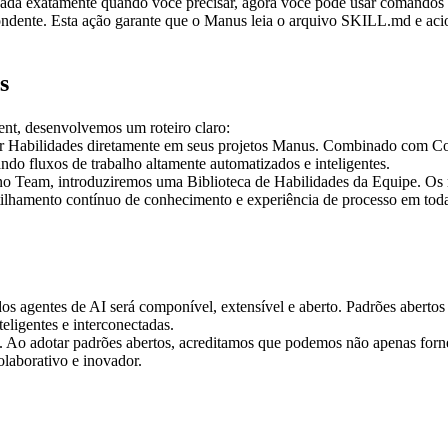
tivada exatamente quando você precisar, agora você pode usar comandos d
ondente. Esta ação garante que o Manus leia o arquivo SKILL.md e acio
s
ent, desenvolvemos um roteiro claro:
ar Habilidades diretamente em seus projetos Manus. Combinado com Con
ndo fluxos de trabalho altamente automatizados e inteligentes.
ano Team, introduziremos uma Biblioteca de Habilidades da Equipe. Os 
tilhamento contínuo de conhecimento e experiência de processo em tod
os agentes de AI será componível, extensível e aberto. Padrões abert
ligentes e interconectadas.
. Ao adotar padrões abertos, acreditamos que podemos não apenas for
laborativo e inovador.