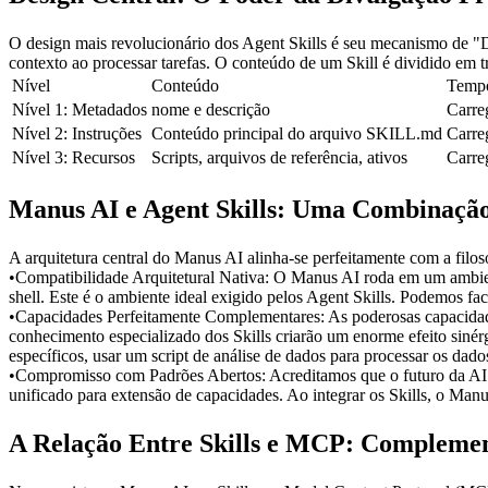
O design mais revolucionário dos Agent Skills é seu mecanismo de "Div
contexto ao processar tarefas. O conteúdo de um Skill é dividido em 
Nível
Conteúdo
Tempo
Nível 1: Metadados
nome e descrição
Carre
Nível 2: Instruções
Conteúdo principal do arquivo SKILL.md
Carre
Nível 3: Recursos
Scripts, arquivos de referência, ativos
Carre
Manus AI e Agent Skills: Uma Combinação
A arquitetura central do Manus AI alinha-se perfeitamente com a filos
•
Compatibilidade Arquitetural Nativa:
 O Manus AI roda em um ambient
shell. Este é o ambiente ideal exigido pelos Agent Skills. Podemos faci
•
Capacidades Perfeitamente Complementares:
 As poderosas capacida
conhecimento especializado dos Skills criarão um enorme efeito sinér
específicos, usar um script de análise de dados para processar os da
•
Compromisso com Padrões Abertos:
 Acreditamos que o futuro da AI
unificado para extensão de capacidades. Ao integrar os Skills, o Man
A Relação Entre Skills e MCP: Complement