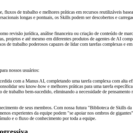
 fluxos de trabalho e melhores práticas em recursos reutilizáveis bas
ersacionais longas e pontuais, os Skills podem ser descobertos e carr
omo revisão jurídica, análise financeira ou criação de conteúdo de marc
s, projetos e até mesmo em diferentes produtos de agentes de AI compa
xos de trabalho poderosos capazes de lidar com tarefas complexas e em 
para nossos usuários:
sucedida com a Manus AI, completando uma tarefa complexa com alta ef
consolidar seu know-how e melhores práticas para uma tarefa específica
xo de trabalho bem-sucedido, eliminando a necessidade de pensamento rep
nhecimento de seus membros. Com nossa futura "Biblioteca de Skills d
 menos experientes da equipe podem "se apoiar nos ombros de gigantes",
cúmulo e o fluxo de conhecimento por toda a equipe.
ogressiva