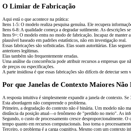
O Limiar de Fabricação
Aqui está o que acontece na prática:
Itens 1-5:
 O modelo realiza pesquisa genuína. Ele recupera informações
Itens 6-8:
 A qualidade começa a degradar sutilmente. As descrições 
Itens 9+:
 O modelo entra no modo de fabricação. Incapaz de manter a
plausível baseado em padrões estatísticos, não em investigação real.
Essas fabricações são sofisticadas. Elas soam autoritárias. Elas segu
anteriores legítimas.
Elas também são frequentemente erradas.
Uma análise da concorrência pode atribuir recursos a empresas que nã
de preços ou especificações.
A parte insidiosa é que essas fabricações são difíceis de detectar se
Por que Janelas de Contexto Maiores Não 
A resposta intuitiva é simplesmente expandir a janela de contexto. Se 
Esta abordagem não compreende o problema.
Primeiro, a degradação do contexto não é binária.
 Um modelo não mant
distância da posição atual—o fenômeno de "perdido no meio". As inf
Segundo, o custo de processamento cresce desproporcionalmente.
 O 
tempo quanto em recursos computacionais. Isso torna o processament
Terceiro, o problema é a carga cognitiva.
 Mesmo com um contexto infin