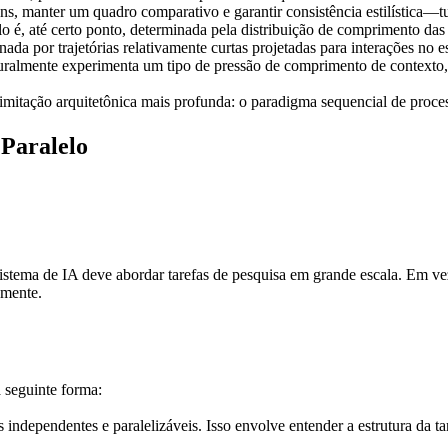
s, manter um quadro comparativo e garantir consistência estilística—tud
o é, até certo ponto, determinada pela distribuição de comprimento das
da por trajetórias relativamente curtas projetadas para interações no
ralmente experimenta um tipo de pressão de comprimento de contexto, l
imitação arquitetônica mais profunda: 
o paradigma sequencial de proce
Paralelo
ema de IA deve abordar tarefas de pesquisa em grande escala. Em vez 
amente.
 seguinte forma:
s independentes e paralelizáveis. Isso envolve entender a estrutura da ta