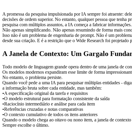
A promessa da pesquisa impulsionada por IA sempre foi atraente: deleg
decisões de ordem superior. No entanto, qualquer pessoa que tenha pre
pesquisa com múltiplos assuntos, a IA começa a fabricar informações.
Não apenas simplificando. Não apenas resumindo de forma mais conc
Isso não é um problema de engenharia de prompt. Não é um problema d
desde sua criação. E é a restrição que o Wide Research foi projetado p
A Janela de Contexto: Um Gargalo Funda
Todo modelo de linguagem grande opera dentro de uma janela de cont
Os modelos modernos expandiram esse limite de forma impressionante:
No entanto, o problema persiste.
Quando você pede a uma IA para pesquisar múltiplas entidades - digamo
a informação bruta sobre cada entidade, mas também:
•
A especificação original da tarefa e requisitos
•
O modelo estrutural para formatação consistente da saída
•
Raciocínio intermediário e análise para cada item
•
Referências cruzadas e notas comparativas
•
O contexto cumulativo de todos os itens anteriores
Quando o modelo chega ao oitavo ou nono item, a janela de contexto 
Sempre escolhe o último.