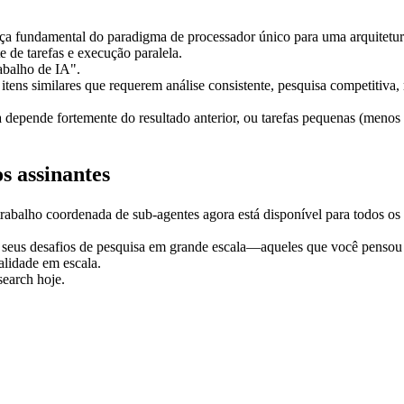
undamental do paradigma de processador único para uma arquitetura o
 de tarefas e execução paralela.
rabalho de IA".
itens similares que requerem análise consistente, pesquisa competitiva,
 depende fortemente do resultado anterior, ou tarefas pequenas (menos
s assinantes
 trabalho coordenada de sub-agentes agora está disponível para todos os
a seus desafios de pesquisa em grande escala—aqueles que você pens
alidade em escala.
search hoje.