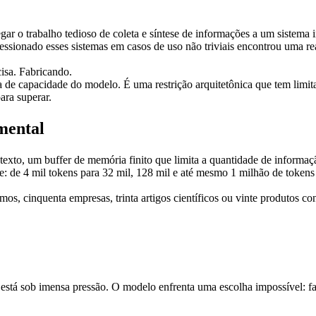
ar o trabalho tedioso de coleta e síntese de informações a um sistema 
ssionado esses sistemas em casos de uso não triviais encontrou uma rea
isa. 
Fabricando.
e capacidade do modelo. É uma restrição arquitetônica que tem limitad
ara superar.
mental
exto, um buffer de memória finito que limita a quantidade de inform
 de 4 mil tokens para 32 mil, 128 mil e até mesmo 1 milhão de tokens
s, cinquenta empresas, trinta artigos científicos ou vinte produtos co
está sob imensa pressão. O modelo enfrenta uma escolha impossível: fa