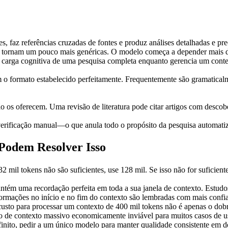
, faz referências cruzadas de fontes e produz análises detalhadas e pre
se tornam um pouco mais genéricas. O modelo começa a depender mais d
 carga cognitiva de uma pesquisa completa enquanto gerencia um contex
em o formato estabelecido perfeitamente. Frequentemente são gramaticalm
o os oferecem. Uma revisão de literatura pode citar artigos com desco
m verificação manual—o que anula todo o propósito da pesquisa automati
Podem Resolver Isso
32 mil tokens não são suficientes, use 128 mil. Se isso não for suficien
ém uma recordação perfeita em toda a sua janela de contexto. Estudo
ormações no início e no fim do contexto são lembradas com mais confia
custo para processar um contexto de 400 mil tokens não é apenas o do
o de contexto massivo economicamente inviável para muitos casos de u
ito, pedir a um único modelo para manter qualidade consistente em de