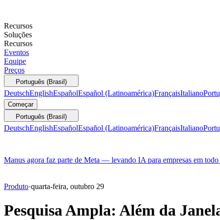
Recursos
Soluções
Recursos
Eventos
Equipe
Preços
Português (Brasil)
Deutsch
English
Español
Español (Latinoamérica)
Français
Italiano
Portu
Começar
Português (Brasil)
Deutsch
English
Español
Español (Latinoamérica)
Français
Italiano
Portu
Manus agora faz parte de Meta — levando IA para empresas em tod
Produto
·
quarta-feira, outubro 29
Pesquisa Ampla: Além da Janel