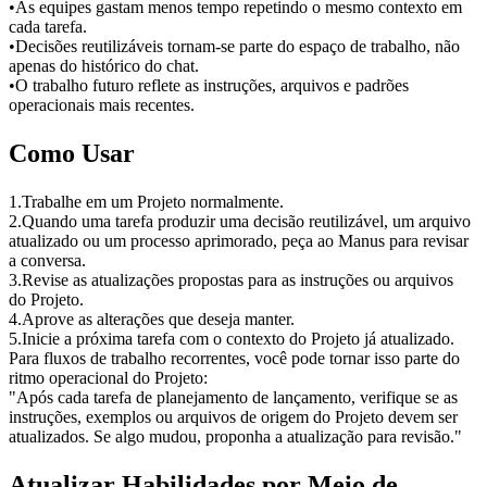
•
As equipes gastam menos tempo repetindo o mesmo contexto em 
cada tarefa.
•
Decisões reutilizáveis tornam-se parte do espaço de trabalho, não 
apenas do histórico do chat.
•
O trabalho futuro reflete as instruções, arquivos e padrões 
operacionais mais recentes.
Como Usar
1
.
Trabalhe em um Projeto normalmente.
2
.
Quando uma tarefa produzir uma decisão reutilizável, um arquivo 
atualizado ou um processo aprimorado, peça ao Manus para revisar 
a conversa.
3
.
Revise as atualizações propostas para as instruções ou arquivos 
do Projeto.
4
.
Aprove as alterações que deseja manter.
5
.
Inicie a próxima tarefa com o contexto do Projeto já atualizado.
Para fluxos de trabalho recorrentes, você pode tornar isso parte do 
ritmo operacional do Projeto:
"Após cada tarefa de planejamento de lançamento, verifique se as 
instruções, exemplos ou arquivos de origem do Projeto devem ser 
atualizados. Se algo mudou, proponha a atualização para revisão."
Atualizar Habilidades por Meio de 