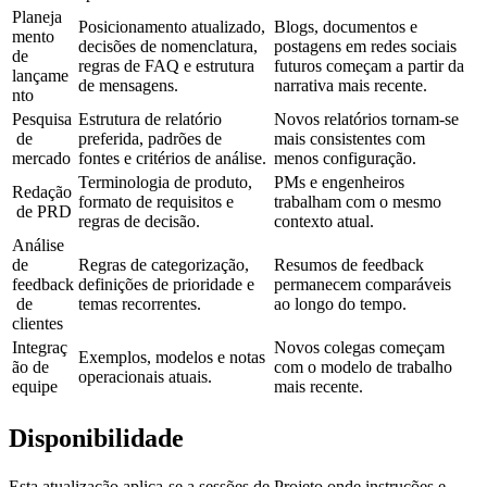
Planeja
Posicionamento atualizado, 
Blogs, documentos e 
mento 
decisões de nomenclatura, 
postagens em redes sociais 
de 
regras de FAQ e estrutura 
futuros começam a partir da 
lançame
de mensagens.
narrativa mais recente.
nto
Pesquisa
Estrutura de relatório 
Novos relatórios tornam-se 
 de 
preferida, padrões de 
mais consistentes com 
mercado
fontes e critérios de análise.
menos configuração.
Terminologia de produto, 
PMs e engenheiros 
Redação
formato de requisitos e 
trabalham com o mesmo 
 de PRD
regras de decisão.
contexto atual.
Análise 
de 
Regras de categorização, 
Resumos de feedback 
feedback
definições de prioridade e 
permanecem comparáveis 
 de 
temas recorrentes.
ao longo do tempo.
clientes
Integraç
Novos colegas começam 
Exemplos, modelos e notas 
ão de 
com o modelo de trabalho 
operacionais atuais.
equipe
mais recente.
Disponibilidade
Esta atualização aplica-se a sessões de Projeto onde instruções e 