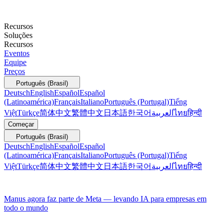
Recursos
Soluções
Recursos
Eventos
Equipe
Preços
Português (Brasil)
Deutsch
English
Español
Español
(Latinoamérica)
Français
Italiano
Português (Portugal)
Tiếng
Việt
Türkçe
简体中文
繁體中文
日本語
한국어
العربية
ไทย
हिन्दी
Começar
Português (Brasil)
Deutsch
English
Español
Español
(Latinoamérica)
Français
Italiano
Português (Portugal)
Tiếng
Việt
Türkçe
简体中文
繁體中文
日本語
한국어
العربية
ไทย
हिन्दी
Manus agora faz parte de Meta — levando IA para empresas em
todo o mundo