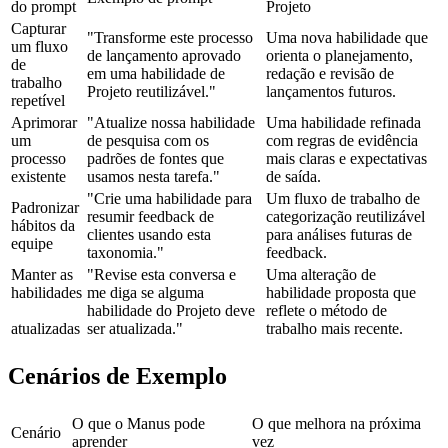
do prompt
Projeto
Capturar 
"Transforme este processo 
Uma nova habilidade que 
um fluxo 
de lançamento aprovado 
orienta o planejamento, 
de 
em uma habilidade de 
redação e revisão de 
trabalho 
Projeto reutilizável."
lançamentos futuros.
repetível
Aprimorar 
"Atualize nossa habilidade 
Uma habilidade refinada 
um 
de pesquisa com os 
com regras de evidência 
processo 
padrões de fontes que 
mais claras e expectativas 
existente
usamos nesta tarefa."
de saída.
"Crie uma habilidade para 
Um fluxo de trabalho de 
Padronizar 
resumir feedback de 
categorização reutilizável 
hábitos da 
clientes usando esta 
para análises futuras de 
equipe
taxonomia."
feedback.
Manter as 
"Revise esta conversa e 
Uma alteração de 
habilidades
me diga se alguma 
habilidade proposta que 
habilidade do Projeto deve 
reflete o método de 
atualizadas
ser atualizada."
trabalho mais recente.
Cenários de Exemplo
O que o Manus pode 
O que melhora na próxima 
Cenário
aprender
vez