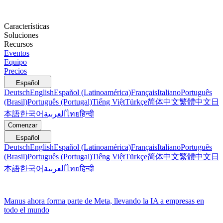
Características
Soluciones
Recursos
Eventos
Equipo
Precios
Español
Deutsch
English
Español (Latinoamérica)
Français
Italiano
Português
(Brasil)
Português (Portugal)
Tiếng Việt
Türkçe
简体中文
繁體中文
日
本語
한국어
العربية
ไทย
हिन्दी
Comenzar
Español
Deutsch
English
Español (Latinoamérica)
Français
Italiano
Português
(Brasil)
Português (Portugal)
Tiếng Việt
Türkçe
简体中文
繁體中文
日
本語
한국어
العربية
ไทย
हिन्दी
Manus ahora forma parte de Meta, llevando la IA a empresas en
todo el mundo