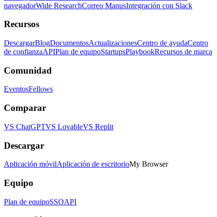
navegador
Wide Research
Correo Manus
Integración con Slack
Recursos
Descargar
Blog
Documentos
Actualizaciones
Centro de ayuda
Centro
de confianza
API
Plan de equipo
Startups
Playbook
Recursos de marca
Comunidad
Eventos
Fellows
Comparar
VS ChatGPT
VS Lovable
VS Replit
Descargar
Aplicación móvil
Aplicación de escritorio
My Browser
Equipo
Plan de equipo
SSO
API