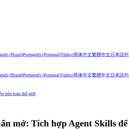
guês (Brasil)
Português (Portugal)
Türkçe
简体中文
繁體中文
日本語
한
guês (Brasil)
Português (Portugal)
Türkçe
简体中文
繁體中文
日本語
한
 trên toàn thế giới
ẩn mở: Tích hợp Agent Skills đ