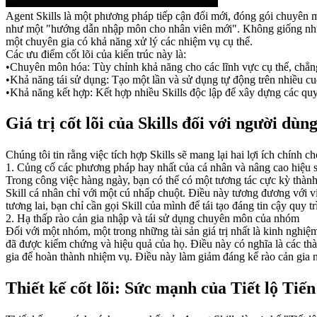
Agent Skills là một phương pháp tiếp cận đổi mới, đóng gói chuyên mô
như một "hướng dẫn nhập môn cho nhân viên mới". Không giống như cá
một chuyên gia có khả năng xử lý các nhiệm vụ cụ thể.
Các ưu điểm cốt lõi của kiến trúc này là:
•
Chuyên môn hóa:
 Tùy chỉnh khả năng cho các lĩnh vực cụ thể, chẳng
•
Khả năng tái sử dụng:
 Tạo một lần và sử dụng tự động trên nhiều cu
•
Khả năng kết hợp:
 Kết hợp nhiều Skills độc lập để xây dựng các qu
Giá trị cốt lõi của Skills đối với người dùn
Chúng tôi tin rằng việc tích hợp Skills sẽ mang lại hai lợi ích chính 
1. Củng cố các phương pháp hay nhất của cá nhân và nâng cao hiệu s
Trong công việc hàng ngày, bạn có thể có một tương tác cực kỳ thàn
Skill cá nhân chỉ với một cú nhấp chuột. Điều này tương đương với 
tương lai, bạn chỉ cần gọi Skill của mình để tái tạo đáng tin cậy quy t
2. Hạ thấp rào cản gia nhập và tái sử dụng chuyên môn của nhóm
Đối với một nhóm, một trong những tài sản giá trị nhất là kinh nghiệ
đã được kiểm chứng và hiệu quả của họ. Điều này có nghĩa là các thà
gia để hoàn thành nhiệm vụ. Điều này làm giảm đáng kể rào cản gia n
Thiết kế cốt lõi: Sức mạnh của Tiết lộ Tiến