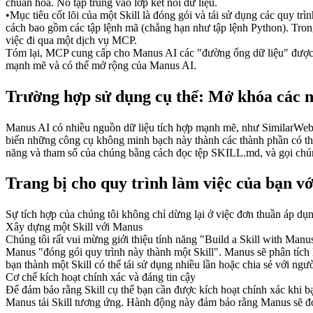
chuẩn hóa. Nó tập trung vào lớp kết nối dữ liệu.
•
Mục tiêu cốt lõi của một 
Skill
 là đóng gói và tái sử dụng các quy trì
cách bao gồm các tập lệnh mã (chẳng hạn như tập lệnh Python). Trong m
việc đi qua một dịch vụ MCP.
Tóm lại, MCP cung cấp cho Manus AI các "đường ống dữ liệu" được ch
mạnh mẽ và có thể mở rộng của Manus AI.
Trường hợp sử dụng cụ thể: Mở khóa các ng
Manus AI có nhiều nguồn dữ liệu tích hợp mạnh mẽ, như SimilarWeb.
biến những công cụ không minh bạch này thành các thành phần có thể
năng và tham số của chúng bằng cách đọc tệp SKILL.md, và gọi chúng
Trang bị cho quy trình làm việc của bạn vớ
Sự tích hợp của chúng tôi không chỉ dừng lại ở việc đơn thuần áp dụn
Xây dựng một Skill với Manus
Chúng tôi rất vui mừng giới thiệu tính năng "Build a Skill with Manu
Manus "đóng gói quy trình này thành một Skill". Manus sẽ phân tích l
bạn thành một Skill có thể tái sử dụng nhiều lần hoặc chia sẻ với ngư
Cơ chế kích hoạt chính xác và đáng tin cậy
Để đảm bảo rằng Skill cụ thể bạn cần được kích hoạt chính xác khi b
Manus tải Skill tương ứng. Hành động này đảm bảo rằng Manus sẽ đọ