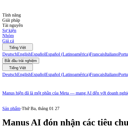
Tính năng
Giải pháp
Tài nguyên
Sự kiện
Nhóm
Giá cả
Tiếng Việt
Deutsch
English
Español
Español (Latinoamérica)
Français
Italiano
Portu
Bắt đầu trải nghiệm
Tiếng Việt
Deutsch
English
Español
Español (Latinoamérica)
Français
Italiano
Portu
Manus hiện đã là một phần của Meta — mang AI đến với doanh nghiệp
Sản phẩm
·
Thứ Ba, tháng 01 27
Manus AI đón nhận các tiêu chu