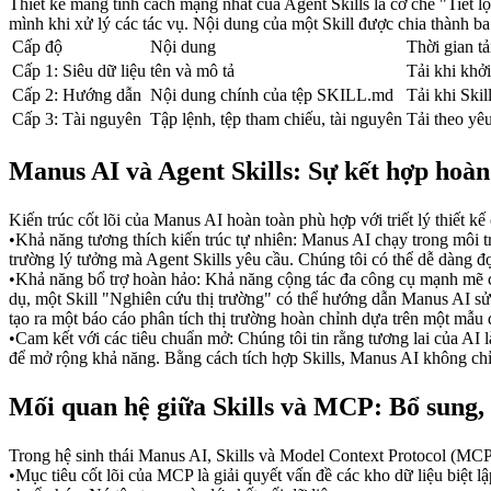
Thiết kế mang tính cách mạng nhất của Agent Skills là cơ chế "Tiết l
mình khi xử lý các tác vụ. Nội dung của một Skill được chia thành ba 
Cấp độ
Nội dung
Thời gian tả
Cấp 1: Siêu dữ liệu
tên và mô tả
Tải khi khở
Cấp 2: Hướng dẫn
Nội dung chính của tệp SKILL.md
Tải khi Skil
Cấp 3: Tài nguyên
Tập lệnh, tệp tham chiếu, tài nguyên
Tải theo yê
Manus AI và Agent Skills: Sự kết hợp hoàn
Kiến trúc cốt lõi của Manus AI hoàn toàn phù hợp với triết lý thiết kế
•
Khả năng tương thích kiến trúc tự nhiên:
 Manus AI chạy trong môi t
trường lý tưởng mà Agent Skills yêu cầu. Chúng tôi có thể dễ dàng đọ
•
Khả năng bổ trợ hoàn hảo:
 Khả năng cộng tác đa công cụ mạnh mẽ của
dụ, một Skill "Nghiên cứu thị trường" có thể hướng dẫn Manus AI sử d
tạo ra một báo cáo phân tích thị trường hoàn chỉnh dựa trên một mẫu 
•
Cam kết với các tiêu chuẩn mở:
 Chúng tôi tin rằng tương lai của AI
để mở rộng khả năng. Bằng cách tích hợp Skills, Manus AI không chỉ
Mối quan hệ giữa Skills và MCP: Bổ sung,
Trong hệ sinh thái Manus AI, Skills và Model Context Protocol (MC
•
Mục tiêu cốt lõi của 
MCP
 là giải quyết vấn đề các kho dữ liệu biệt