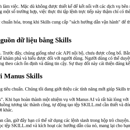
nh làm việc. Mặc dù không được thiết kế để kết nối với các dịch vụ bên 
ột số trường hợp, việc thực thi tập lệnh trực tiếp này thậm chí có thể
uẩn hóa, trong khi Skills cung cấp "sách hướng dẫn vận hành" để thự
uồn dữ liệu bằng Skills
 Trước đây, chúng giống như các API nội bộ, chưa được công bố. Bằng
 khám phá và hiểu được đối với người dùng. Người dùng có thể duyệt 
 theo cách ổn định và đáng tin cậy. Sự thay đổi này cải thiện đáng k
i Manus Skills
g tiêu chuẩn. Chúng tôi đang giới thiệu các tính năng mới giúp Skills 
s". Khi bạn hoàn thành một nhiệm vụ với Manus AI và rất hài lòng với 
uồng tương tác thành công, tự động tạo tệp SKILL.md cần thiết và đóng
ời khác.
ạn cần, giờ đây bạn có thể sử dụng các lệnh slash trong hộp trò chuyện
c tệp SKILL.md và kích hoạt các hướng dẫn của nó, mang lại cho bạn 