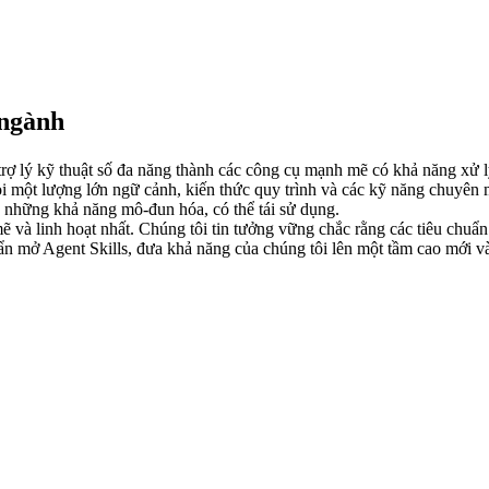
 ngành
trợ lý kỹ thuật số đa năng thành các công cụ mạnh mẽ có khả năng xử l
i một lượng lớn ngữ cảnh, kiến thức quy trình và các kỹ năng chuyên m
I những khả năng mô-đun hóa, có thể tái sử dụng.
à linh hoạt nhất. Chúng tôi tin tưởng vững chắc rằng các tiêu chuẩn 
ẩn mở Agent Skills, đưa khả năng của chúng tôi lên một tầm cao mới 