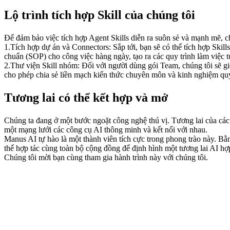
Lộ trình tích hợp Skill của chúng tôi
Để đảm bảo việc tích hợp Agent Skills diễn ra suôn sẻ và mạnh mẽ, ch
1
.
Tích hợp dự án và Connectors:
 Sắp tới, bạn sẽ có thể tích hợp Ski
chuẩn (SOP) cho công việc hàng ngày, tạo ra các quy trình làm việc 
2
.
Thư viện Skill nhóm:
 Đối với người dùng gói Team, chúng tôi sẽ gi
cho phép chia sẻ liền mạch kiến thức chuyên môn và kinh nghiệm quy tr
Tương lai có thể kết hợp và mở
Chúng ta đang ở một bước ngoặt công nghệ thú vị. Tương lai của cá
một mạng lưới các công cụ AI thông minh và kết nối với nhau.
Manus AI tự hào là một thành viên tích cực trong phong trào này. B
thể hợp tác cùng toàn bộ cộng đồng để định hình một tương lai AI hợ
Chúng tôi mời bạn cùng tham gia hành trình này với chúng tôi.