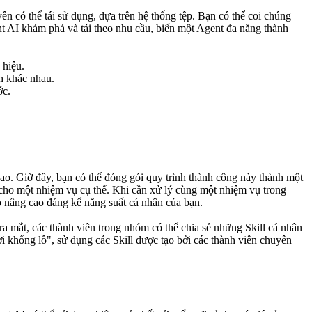
n có thể tái sử dụng, dựa trên hệ thống tệp. Bạn có thể coi chúng 
t AI khám phá và tải theo nhu cầu, biến một Agent đa năng thành 
 hiệu.
ch khác nhau.
ớc.
o. Giờ đây, bạn có thể đóng gói quy trình thành công này thành một 
 cho một nhiệm vụ cụ thể. Khi cần xử lý cùng một nhiệm vụ trong 
ừ đó nâng cao đáng kể năng suất cá nhân của bạn.
ra mắt, các thành viên trong nhóm có thể chia sẻ những Skill cá nhân 
 khổng lồ", sử dụng các Skill được tạo bởi các thành viên chuyên 