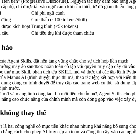
ộ Tiến tiến" (Progressive Disclosure). Nguyên tắc này đảm bảo rằng Ag
cấp độ, chỉ được tải vào ngữ cảnh khi cần thiết, từ đó giảm thiểu lãng 
i
Chi phí ngữ cảnh
i động
Cực thấp (~100 tokens/Skill)
l được kích hoạt
Trung bình (<5k tokens)
u cầu
Chỉ tiêu thụ khi được tham chiếu
 hảo
 của Agent Skills, đặt nền tảng vững chắc cho sự tích hợp liền mạch.
rường máy ảo sandbox hoàn toàn cô lập với quyền truy cập đầy đủ vào h
c thư mục Skill, phân tích tệp 
SKILL.md
 và thực thi các tập lệnh Pyt
 Manus AI (trình duyệt, thực thi mã, thao tác tệp) kết hợp với kiến th
ụng công cụ trình duyệt để truy cập các trang web cụ thể, sử dụng tập 
định trước.
 là mở và mang tính cộng tác. Là một tiêu chuẩn mở, Agent Skills cho 
 nâng cao chức năng của chính mình mà còn đóng góp vào việc xây dựn
 không thay thế
P) là hai công nghệ có mục tiêu khác nhau nhưng khả năng bổ sung cho
 lập bằng cách cho phép AI truy cập an toàn và đáng tin cậy vào các ng