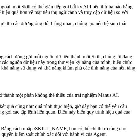
ngoài, một Skill có thể gián tiếp gọi bất kỳ API bên thứ ba nào bằng 
 hiệu quả hơn về mặt tiêu thụ ngữ cảnh và truy cập dữ liệu so với 
c thi các đường ống đó. Cùng nhau, chúng tạo nên hệ sinh thái 
 cách đóng gói mỗi nguồn dữ liệu thành một Skill, chúng tôi đang 
các nguồn dữ liệu này trong thư viện kỹ năng của mình, hiểu chức 
ể khả năng sử dụng và khả năng khám phá các tính năng của nền tảng.
trở thành một phần không thể thiếu của trải nghiệm Manus AI.
kết quả cũng như quá trình thực hiện, giờ đây bạn có thể yêu cầu 
 gói các tập lệnh liên quan. Điều này biến quy trình hiệu quả của 
. Bằng cách nhập 
/SKILL_NAME
, bạn có thể chỉ thị rõ ràng cho 
quyền kiểm soát chính xác đối với hành vi của Agent.