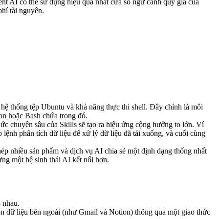
ent AI có thể sử dụng hiệu quả nhất cửa sổ ngữ cảnh quý giá của 
phí tài nguyên.
ệ thống tệp Ubuntu và khả năng thực thi shell. Đây chính là môi 
hon hoặc Bash chứa trong đó.
ức chuyên sâu của Skills sẽ tạo ra hiệu ứng cộng hưởng to lớn. Ví 
lệnh phân tích dữ liệu để xử lý dữ liệu đã tải xuống, và cuối cùng 
phép nhiều sản phẩm và dịch vụ AI chia sẻ một định dạng thống nhất 
g một hệ sinh thái AI kết nối hơn.
 nhau.
uồn dữ liệu bên ngoài (như Gmail và Notion) thông qua một giao thức 