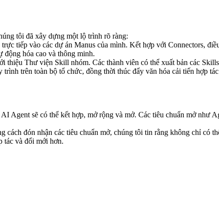
úng tôi đã xây dựng một lộ trình rõ ràng:
lls trực tiếp vào các dự án Manus của mình. Kết hợp với Connectors, điề
tự động hóa cao và thông minh.
ới thiệu Thư viện Skill nhóm. Các thành viên có thể xuất bản các Skill
ình trên toàn bộ tổ chức, đồng thời thúc đẩy văn hóa cải tiến hợp tác 
c AI Agent sẽ có thể kết hợp, mở rộng và mở. Các tiêu chuẩn mở như 
ằng cách đón nhận các tiêu chuẩn mở, chúng tôi tin rằng không chỉ c
p tác và đổi mới hơn.