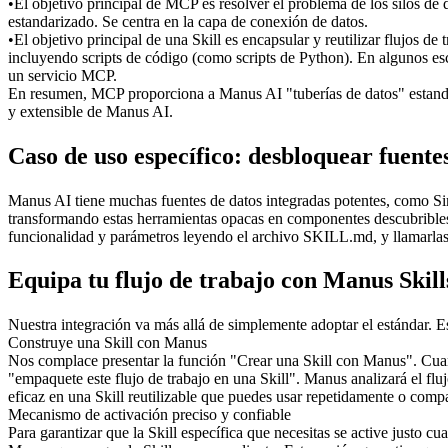
•
El objetivo principal de 
MCP
 es resolver el problema de los silos de
estandarizado. Se centra en la capa de conexión de datos.
•
El objetivo principal de una 
Skill
 es encapsular y reutilizar flujos d
incluyendo scripts de código (como scripts de Python). En algunos esc
un servicio MCP.
En resumen, MCP proporciona a Manus AI "tuberías de datos" estandari
y extensible de Manus AI.
Caso de uso específico: desbloquear fuentes
Manus AI tiene muchas fuentes de datos integradas potentes, como Si
transformando estas herramientas opacas en componentes descubribles y
funcionalidad y parámetros leyendo el archivo SKILL.md, y llamarlas 
Equipa tu flujo de trabajo con Manus Skill
Nuestra integración va más allá de simplemente adoptar el estándar. 
Construye una Skill con Manus
Nos complace presentar la función "Crear una Skill con Manus". Cuan
"empaquete este flujo de trabajo en una Skill". Manus analizará el flu
eficaz en una Skill reutilizable que puedes usar repetidamente o compa
Mecanismo de activación preciso y confiable
Para garantizar que la Skill específica que necesitas se active justo c