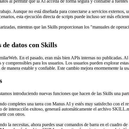
 datos al permitir que la AI acceda de forma segura y confiable a fuent
e trabajo. Aunque no está diseñada para conectarse a servicios externos, 
enarios, esta ejecución directa de scripts puede incluso ser más eficie
zadas, mientras que las Skills proporcionan los "manuales de operación
 de datos con Skills
milarWeb. En el pasado, eran más bien APIs internas no publicadas. Al 
 comprensibles para los usuarios. Los usuarios pueden explorar estas f
de manera estable y confiable. Este cambio mejora enormemente la usabi
s
Estamos introduciendo nuevas funciones que hacen de las Skills una par
do completes una tarea con Manus AI y estés muy satisfecho con el res
jo de interacción exitoso, generará automáticamente el archivo SKILL.md
rtir con otros.
uando la necesitas, ahora puedes usar comandos de barra en el cuadro de c