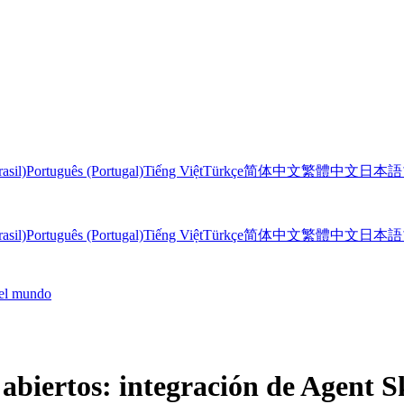
asil)
Português (Portugal)
Tiếng Việt
Türkçe
简体中文
繁體中文
日本語
asil)
Português (Portugal)
Tiếng Việt
Türkçe
简体中文
繁體中文
日本語
 el mundo
abiertos: integración de Agent S