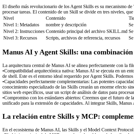
El diseño más revolucionario de los Agent Skills es su mecanismo de "
procesar tareas. El contenido de un Skill se divide en tres niveles, qu
Nivel
Contenido
Ti
Nivel 1: Metadatos
nombre y descripción
Se 
Nivel 2: Instrucciones
Contenido principal del archivo SKILL.md
Se
Nivel 3: Recursos
Scripts, archivos de referencia, recursos
Se
Manus AI y Agent Skills: una combinación
La arquitectura central de Manus AI se alinea perfectamente con la fil
•
Compatibilidad arquitectónica nativa:
 Manus AI se ejecuta en un ent
de shell. Este es el entorno ideal requerido por Agent Skills. Podemos l
•
Capacidades perfectamente complementarias:
 Las potentes capacida
conocimiento especializado de las Skills crearán un enorme efecto sin
sitios web específicos, usar un script de análisis de datos para proce
•
Compromiso con los estándares abiertos:
 Creemos que el futuro de l
unificado para la extensión de capacidades. Al integrar Skills, Manus
La relación entre Skills y MCP: complement
En el ecosistema de Manus AI, las Skills y el Model Context Protoco