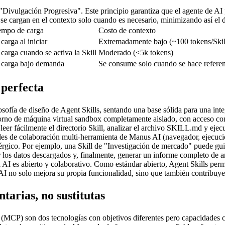
Divulgación Progresiva". Este principio garantiza que el agente de AI p
e se cargan en el contexto solo cuando es necesario, minimizando así el 
empo de carga
Costo de contexto
carga al iniciar
Extremadamente bajo (~100 tokens/Skil
 carga cuando se activa la Skill
Moderado (<5k tokens)
 carga bajo demanda
Se consume solo cuando se hace refere
 perfecta
osofía de diseño de Agent Skills, sentando una base sólida para una int
orno de máquina virtual sandbox completamente aislado, con acceso com
eer fácilmente el directorio Skill, analizar el archivo 
SKILL.md
 y ejec
des de colaboración multi-herramienta de Manus AI (navegador, ejecuci
érgico. Por ejemplo, una Skill de "Investigación de mercado" puede gui
sar los datos descargados y, finalmente, generar un informe completo de a
a AI es abierto y colaborativo. Como estándar abierto, Agent Skills per
 AI no solo mejora su propia funcionalidad, sino que también contribuy
arias, no sustitutas
l (MCP) son dos tecnologías con objetivos diferentes pero capacidades