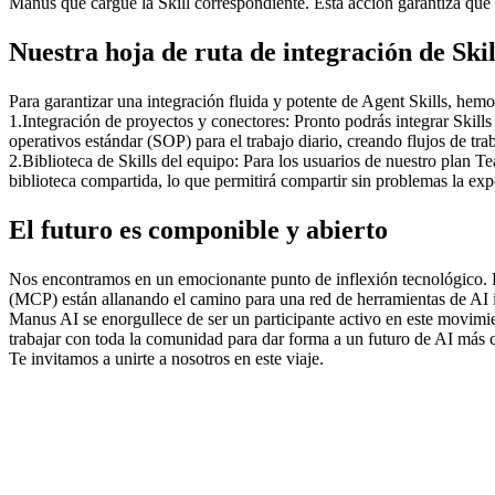
Manus que cargue la Skill correspondiente. Esta acción garantiza que
Nuestra hoja de ruta de integración de Skil
Para garantizar una integración fluida y potente de Agent Skills, hemo
1
.
Integración de proyectos y conectores:
 Pronto podrás integrar Skil
operativos estándar (SOP) para el trabajo diario, creando flujos de tra
2
.
Biblioteca de Skills del equipo:
 Para los usuarios de nuestro plan T
biblioteca compartida, lo que permitirá compartir sin problemas la ex
El futuro es componible y abierto
Nos encontramos en un emocionante punto de inflexión tecnológico. El
(MCP) están allanando el camino para una red de herramientas de AI i
Manus AI se enorgullece de ser un participante activo en este movimi
trabajar con toda la comunidad para dar forma a un futuro de AI más 
Te invitamos a unirte a nosotros en este viaje.