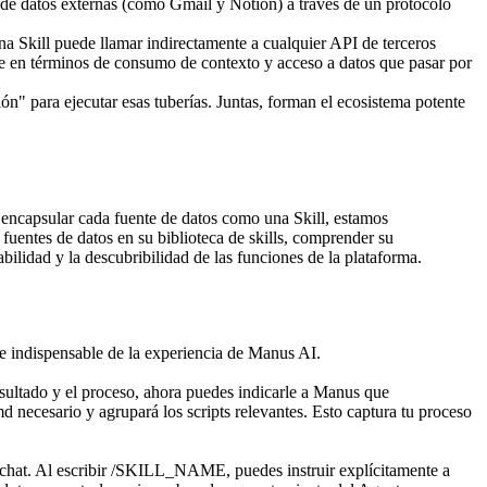
es de datos externas (como Gmail y Notion) a través de un protocolo 
una Skill puede llamar indirectamente a cualquier API de terceros 
nte en términos de consumo de contexto y acceso a datos que pasar por 
" para ejecutar esas tuberías. Juntas, forman el ecosistema potente 
encapsular cada fuente de datos como una Skill, estamos 
uentes de datos en su biblioteca de skills, comprender su 
lidad y la descubribilidad de las funciones de la plataforma.
te indispensable de la experiencia de Manus AI.
ultado y el proceso, ahora puedes indicarle a Manus que 
 necesario y agrupará los scripts relevantes. Esto captura tu proceso 
hat. Al escribir 
/SKILL_NAME
, puedes instruir explícitamente a 