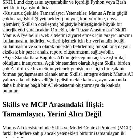
SKILL.md
 dosyasını ayrıştırabilir ve içerdiği Python veya Bash 
betiklerini çalıştırabiliriz.
•
Kusursuz Şekilde Tamamlayıcı Yetenekler:
 Manus AI'nin güçlü 
çoklu araç işbirliği yetenekleri (tarayıcı, kod yürütme, dosya 
işlemleri) Skills'in özelleşmiş bilgisiyle birleştiğinde büyük bir 
sinerjik etki yaratacaktır. Örneğin, bir "Pazar Araştırması" Skill'i, 
Manus AI'ye belirli web sitelerini ziyaret etmek için tarayıcı aracını 
kullanmasını, indirilen verileri işlemek için bir veri analiz betiği 
kullanmasını ve son olarak önceden belirlenmiş bir şablona dayalı 
eksiksiz bir pazar analiz raporu oluşturmasını sağlayabilir.
•
Açık Standartlara Bağlılık:
 AI'nin geleceğinin açık ve işbirlikçi 
olduğuna inanıyoruz. Açık bir standart olarak Agent Skills, birden 
çok AI ürün ve hizmetinin yetenek genişletmesi için birleşik bir 
formatı paylaşmasına olanak tanır. Skills'i entegre ederek Manus AI 
yalnızca kendi işlevselliğini geliştirmekle kalmaz, aynı zamanda 
daha birbirine bağlı bir AI ekosistemi oluşturmaya da katkıda 
bulunur.
Skills ve MCP Arasındaki İlişki: 
Tamamlayıcı, Yerini Alıcı Değil
Manus AI ekosisteminde Skills ve Model Context Protocol (MCP), 
farklı hedeflere sahip ancak yetenekleri birbirini tamamlayan iki 