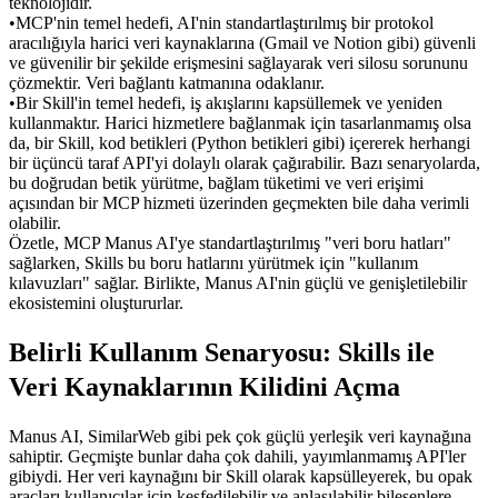
teknolojidir.
•
MCP
'nin temel hedefi, AI'nin standartlaştırılmış bir protokol 
aracılığıyla harici veri kaynaklarına (Gmail ve Notion gibi) güvenli 
ve güvenilir bir şekilde erişmesini sağlayarak veri silosu sorununu 
çözmektir. Veri bağlantı katmanına odaklanır.
•
Bir 
Skill
'in temel hedefi, iş akışlarını kapsüllemek ve yeniden 
kullanmaktır. Harici hizmetlere bağlanmak için tasarlanmamış olsa 
da, bir Skill, kod betikleri (Python betikleri gibi) içererek herhangi 
bir üçüncü taraf API'yi dolaylı olarak çağırabilir. Bazı senaryolarda, 
bu doğrudan betik yürütme, bağlam tüketimi ve veri erişimi 
açısından bir MCP hizmeti üzerinden geçmekten bile daha verimli 
olabilir.
Özetle, MCP Manus AI'ye standartlaştırılmış "veri boru hatları" 
sağlarken, Skills bu boru hatlarını yürütmek için "kullanım 
kılavuzları" sağlar. Birlikte, Manus AI'nin güçlü ve genişletilebilir 
ekosistemini oluştururlar.
Belirli Kullanım Senaryosu: Skills ile 
Veri Kaynaklarının Kilidini Açma
Manus AI, SimilarWeb gibi pek çok güçlü yerleşik veri kaynağına 
sahiptir. Geçmişte bunlar daha çok dahili, yayımlanmamış API'ler 
gibiydi. Her veri kaynağını bir Skill olarak kapsülleyerek, bu opak 
araçları kullanıcılar için keşfedilebilir ve anlaşılabilir bileşenlere 