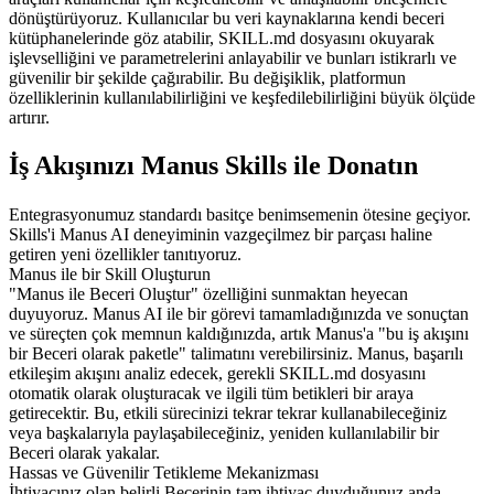
dönüştürüyoruz. Kullanıcılar bu veri kaynaklarına kendi beceri 
kütüphanelerinde göz atabilir, SKILL.md dosyasını okuyarak 
işlevselliğini ve parametrelerini anlayabilir ve bunları istikrarlı ve 
güvenilir bir şekilde çağırabilir. Bu değişiklik, platformun 
özelliklerinin kullanılabilirliğini ve keşfedilebilirliğini büyük ölçüde 
artırır.
İş Akışınızı Manus Skills ile Donatın
Entegrasyonumuz standardı basitçe benimsemenin ötesine geçiyor. 
Skills'i Manus AI deneyiminin vazgeçilmez bir parçası haline 
getiren yeni özellikler tanıtıyoruz.
Manus ile bir Skill Oluşturun
"Manus ile Beceri Oluştur" özelliğini sunmaktan heyecan 
duyuyoruz. Manus AI ile bir görevi tamamladığınızda ve sonuçtan 
ve süreçten çok memnun kaldığınızda, artık Manus'a "bu iş akışını 
bir Beceri olarak paketle" talimatını verebilirsiniz. Manus, başarılı 
etkileşim akışını analiz edecek, gerekli SKILL.md dosyasını 
otomatik olarak oluşturacak ve ilgili tüm betikleri bir araya 
getirecektir. Bu, etkili sürecinizi tekrar tekrar kullanabileceğiniz 
veya başkalarıyla paylaşabileceğiniz, yeniden kullanılabilir bir 
Beceri olarak yakalar.
Hassas ve Güvenilir Tetikleme Mekanizması
İhtiyacınız olan belirli Becerinin tam ihtiyaç duyduğunuz anda 