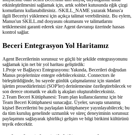
etkinleştirilmesini sağlamak için, artık sohbet kutusunda eğik çizgi 
komutlarını kullanabilirsiniz. 
/SKILL_NAME
 yazarak Manus'a 
ilgili Beceriyi yüklemesi için açıkça talimat verebilirsiniz. Bu eylem, 
Manus'un SKILL.md dosyasını okumasını ve talimatlarını 
tetiklemesini garanti ederek size Agent davranışı üzerinde hassas 
kontrol sağlar.
Beceri Entegrasyon Yol Haritamız
Agent Becerilerinin sorunsuz ve güçlü bir şekilde entegrasyonunu 
sağlamak için net bir yol haritası geliştirdik:
1
.
Proje ve Bağlayıcı Entegrasyonu:
 Yakında, Becerileri doğrudan 
Manus projelerinize entegre edebileceksiniz. Connectors ile 
birleştirildiğinde, bu sayede günlük çalışmalarınız için standart 
işletim prosedürlerinizi (SOP'ler) derinlemesine özelleştirebilecek ve 
son derece otomatik ve akıllı iş akışları oluşturabileceksiniz.
2
.
Team Beceri Kütüphanesi:
 Team plan kullanıcılarımız için bir 
Team Beceri Kütüphanesi sunacağız. Üyeler, savaşta sınanmış 
kişisel Becerilerini bu paylaşılan kütüphaneye yayınlayabilecek; bu 
da tüm kuruluş genelinde uzmanlık ve süreç deneyiminin sorunsuz 
paylaşımını sağlayarak işbirlikçi gelişim ve bilgi birikimi kültürünü 
teşvik edecektir.