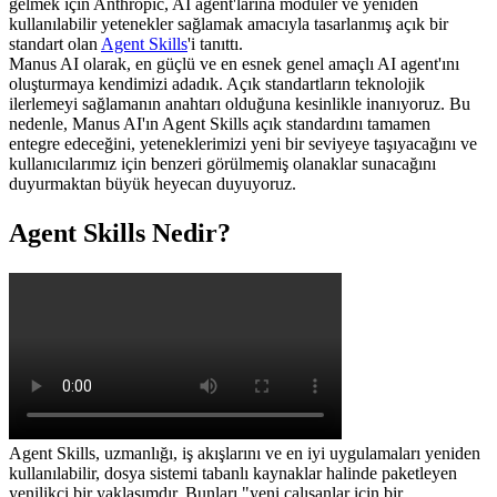
gelmek için Anthropic, AI agent'larına modüler ve yeniden 
kullanılabilir yetenekler sağlamak amacıyla tasarlanmış açık bir 
standart olan 
Agent Skills
'i tanıttı.
Manus AI olarak, en güçlü ve en esnek genel amaçlı AI agent'ını 
oluşturmaya kendimizi adadık. Açık standartların teknolojik 
ilerlemeyi sağlamanın anahtarı olduğuna kesinlikle inanıyoruz. Bu 
nedenle, Manus AI'ın Agent Skills açık standardını tamamen 
entegre edeceğini, yeteneklerimizi yeni bir seviyeye taşıyacağını ve 
kullanıcılarımız için benzeri görülmemiş olanaklar sunacağını 
duyurmaktan büyük heyecan duyuyoruz.
Agent Skills Nedir?
Agent Skills, uzmanlığı, iş akışlarını ve en iyi uygulamaları yeniden 
kullanılabilir, dosya sistemi tabanlı kaynaklar halinde paketleyen 
yenilikçi bir yaklaşımdır. Bunları "yeni çalışanlar için bir 