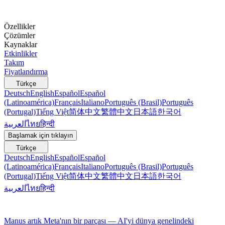
Özellikler
Çözümler
Kaynaklar
Etkinlikler
Takım
Fiyatlandırma
Türkçe
Deutsch
English
Español
Español
(Latinoamérica)
Français
Italiano
Português (Brasil)
Português
(Portugal)
Tiếng Việt
简体中文
繁體中文
日本語
한국어
العربية
ไทย
हिन्दी
Başlamak için tıklayın
Türkçe
Deutsch
English
Español
Español
(Latinoamérica)
Français
Italiano
Português (Brasil)
Português
(Portugal)
Tiếng Việt
简体中文
繁體中文
日本語
한국어
العربية
ไทย
हिन्दी
Manus artık Meta'nın bir parçası — AI'yi dünya genelindeki