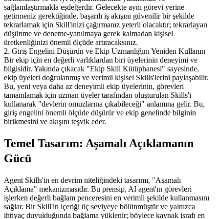
sağlamlaştırmakla eşdeğerdir. Gelecekte aynı görevi yerine 
getirmeniz gerektiğinde, başarılı iş akışını güvenilir bir şekilde 
tekrarlamak için Skill'inizi çağırmanız yeterli olacaktır; tekrarlayan 
düşünme ve deneme-yanılmaya gerek kalmadan kişisel 
üretkenliğinizi önemli ölçüde artıracaksınız.
2. Giriş Engelini Düşürün ve Ekip Uzmanlığını Yeniden Kullanın
Bir ekip için en değerli varlıklardan biri üyelerinin deneyimi ve 
bilgisidir. Yakında çıkacak "Ekip Skill Kütüphanesi" sayesinde, 
ekip üyeleri doğrulanmış ve verimli kişisel Skills'lerini paylaşabilir. 
Bu, yeni veya daha az deneyimli ekip üyelerinin, görevleri 
tamamlamak için uzman üyeler tarafından oluşturulan Skills'i 
kullanarak "devlerin omuzlarına çıkabileceği" anlamına gelir. Bu, 
giriş engelini önemli ölçüde düşürür ve ekip genelinde bilginin 
birikmesini ve akışını teşvik eder.
Temel Tasarım: Aşamalı Açıklamanın 
Gücü
Agent Skills'in en devrim niteliğindeki tasarımı, "Aşamalı 
Açıklama" mekanizmasıdır. Bu prensip, AI agent'ın görevleri 
işlerken değerli bağlam penceresini en verimli şekilde kullanmasını 
sağlar. Bir Skill'in içeriği üç seviyeye bölünmüştür ve yalnızca 
ihtiyaç duyulduğunda bağlama yüklenir; böylece kaynak israfı en 