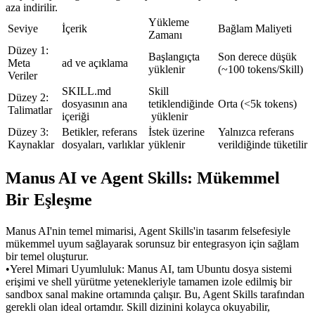
aza indirilir.
Yükleme 
Seviye
İçerik
Bağlam Maliyeti
Zamanı
Düzey 1: 
Başlangıçta 
Son derece düşük 
Meta 
ad ve açıklama
yüklenir
(~100 tokens/Skill)
Veriler
SKILL.md 
Skill 
Düzey 2: 
dosyasının ana 
tetiklendiğinde
Orta (<5k tokens)
Talimatlar
içeriği
 yüklenir
Düzey 3: 
Betikler, referans 
İstek üzerine 
Yalnızca referans 
Kaynaklar
dosyaları, varlıklar
yüklenir
verildiğinde tüketilir
Manus AI ve Agent Skills: Mükemmel 
Bir Eşleşme
Manus AI'nin temel mimarisi, Agent Skills'in tasarım felsefesiyle 
mükemmel uyum sağlayarak sorunsuz bir entegrasyon için sağlam 
bir temel oluşturur.
•
Yerel Mimari Uyumluluk:
 Manus AI, tam Ubuntu dosya sistemi 
erişimi ve shell yürütme yetenekleriyle tamamen izole edilmiş bir 
sandbox sanal makine ortamında çalışır. Bu, Agent Skills tarafından 
gerekli olan ideal ortamdır. Skill dizinini kolayca okuyabilir, 