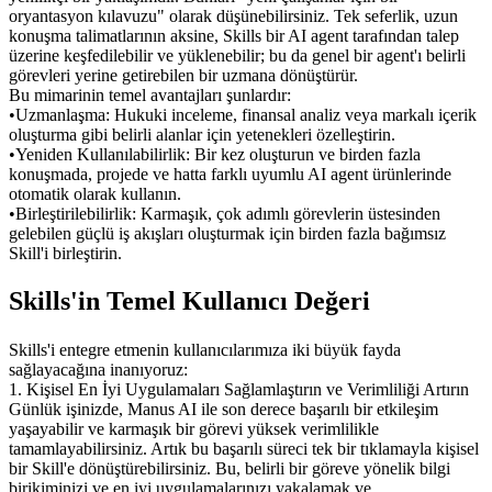
oryantasyon kılavuzu" olarak düşünebilirsiniz. Tek seferlik, uzun 
konuşma talimatlarının aksine, Skills bir AI agent tarafından talep 
üzerine keşfedilebilir ve yüklenebilir; bu da genel bir agent'ı belirli 
görevleri yerine getirebilen bir uzmana dönüştürür.
Bu mimarinin temel avantajları şunlardır:
•
Uzmanlaşma:
 Hukuki inceleme, finansal analiz veya markalı içerik 
oluşturma gibi belirli alanlar için yetenekleri özelleştirin.
•
Yeniden Kullanılabilirlik:
 Bir kez oluşturun ve birden fazla 
konuşmada, projede ve hatta farklı uyumlu AI agent ürünlerinde 
otomatik olarak kullanın.
•
Birleştirilebilirlik:
 Karmaşık, çok adımlı görevlerin üstesinden 
gelebilen güçlü iş akışları oluşturmak için birden fazla bağımsız 
Skill'i birleştirin.
Skills'in Temel Kullanıcı Değeri
Skills'i entegre etmenin kullanıcılarımıza iki büyük fayda 
sağlayacağına inanıyoruz:
1. Kişisel En İyi Uygulamaları Sağlamlaştırın ve Verimliliği Artırın
Günlük işinizde, Manus AI ile son derece başarılı bir etkileşim 
yaşayabilir ve karmaşık bir görevi yüksek verimlilikle 
tamamlayabilirsiniz. Artık bu başarılı süreci tek bir tıklamayla kişisel 
bir Skill'e dönüştürebilirsiniz. Bu, belirli bir göreve yönelik bilgi 
birikiminizi ve en iyi uygulamalarınızı yakalamak ve 