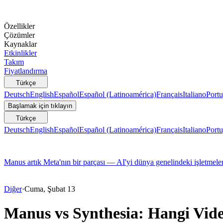
Özellikler
Çözümler
Kaynaklar
Etkinlikler
Takım
Fiyatlandırma
Türkçe
Deutsch
English
Español
Español (Latinoamérica)
Français
Italiano
Portu
Başlamak için tıklayın
Türkçe
Deutsch
English
Español
Español (Latinoamérica)
Français
Italiano
Portu
Manus artık Meta'nın bir parçası — AI'yi dünya genelindeki işletmeler
Diğer
·
Cuma, Şubat 13
Manus vs Synthesia: Hangi Vide