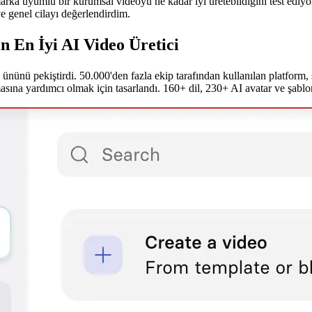
, marka uyumlu bir kurumsal videoyu ne kadar iyi üretebildiğini test ediyo
ve genel cilayı değerlendirdim.
in En İyi AI Video Üretici
ak ününü pekiştirdi. 50.000'den fazla ekip tarafından kullanılan platform
rmasına yardımcı olmak için tasarlandı. 160+ dil, 230+ AI avatar ve şab