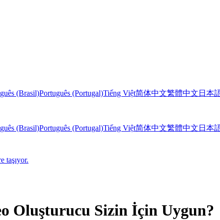
guês (Brasil)
Português (Portugal)
Tiếng Việt
简体中文
繁體中文
日本
guês (Brasil)
Português (Portugal)
Tiếng Việt
简体中文
繁體中文
日本
e taşıyor.
o Oluşturucu Sizin İçin Uygun?