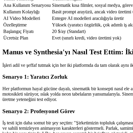
Ana Kullanım Senaryosu
Sinematik kısa filmler, sosyal medya, gör
Kullanım Kolaylığı
Basit prompt arayüzü, ancak video üretimi üc
AI Video Modelleri
Entegre AI modelleri aracılığıyla üretir
Özelleştirme
Yüksek (yaratıcı özgürlük, çok adımlı iş akı
Başlangıç Fiyatı
20 $/ay (Standart)
Ücretsiz Plan
Evet (sınırlı kredi, video üretimi yok)
Manus ve Synthesia'yı Nasıl Test Ettim: 
İşleri adil ve şeffaf tutmak için her iki platformda da tam olarak aynı i
Senaryo 1: Yaratıcı Zorluk
Her platformun hayal gücüne dayalı, sinematik bir konsepti nasıl ele 
motosikleti sürüyor, ıslak yolda neon tabelaların yansımalarıyla. Sinem
üretme yeteneğini test ediyor.
Senaryo 2: Profesyonel Görev
İş testi için daha somut bir şey seçtim: 
"Şirketimizin topluluk çalışması
ve sahili temizleyen animasyon karakterleri göstermeli. Parlak, samimi 