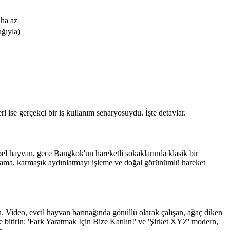
aha az
ığıyla)
eri ise gerçekçi bir iş kullanım senaryosuydu. İşte detaylar.
el hayvan, gece Bangkok'un hareketli sokaklarında klasik bir 
lama, karmaşık aydınlatmayı işleme ve doğal görünümlü hareket 
un. Video, evcil hayvan barınağında gönüllü olarak çalışan, ağaç diken 
le bitirin: 'Fark Yaratmak İçin Bize Katılın!' ve 'Şirket XYZ' modern, 