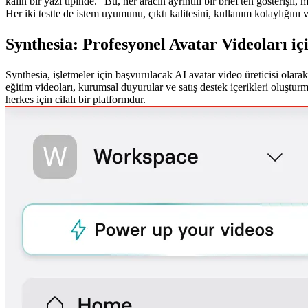
kalın bir yazı tipinde."
 Bu, her aracın ayrıntılı bir brief'ten gösterişli
Her iki testte de istem uyumunu, çıktı kalitesini, kullanım kolaylığını 
Synthesia: Profesyonel Avatar Videoları iç
Synthesia, işletmeler için başvurulacak AI avatar video üreticisi olar
eğitim videoları, kurumsal duyurular ve satış destek içerikleri oluştu
herkes için cilalı bir platformdur.