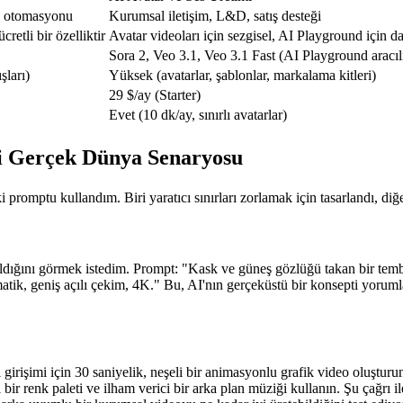
ev otomasyonu
Kurumsal iletişim, L&D, satış desteği
retli bir özelliktir
Avatar videoları için sezgisel, AI Playground için d
Sora 2, Veo 3.1, Veo 3.1 Fast (AI Playground aracıl
şları)
Yüksek (avatarlar, şablonlar, markalama kitleri)
29 $/ay (Starter)
Evet (10 dk/ay, sınırlı avatarlar)
İki Gerçek Dünya Senaryosu
ki promptu kullandım. Biri yaratıcı sınırları zorlamak için tasarlandı, diğ
aldığını görmek istedim. Prompt: 
"Kask ve güneş gözlüğü takan bir temb
atik, geniş açılı çekim, 4K."
 Bu, AI'nın gerçeküstü bir konsepti yorum
 girişimi için 30 saniyelik, neşeli bir animasyonlu grafik video oluştur
bir renk paleti ve ilham verici bir arka plan müziği kullanın. Şu çağrı i