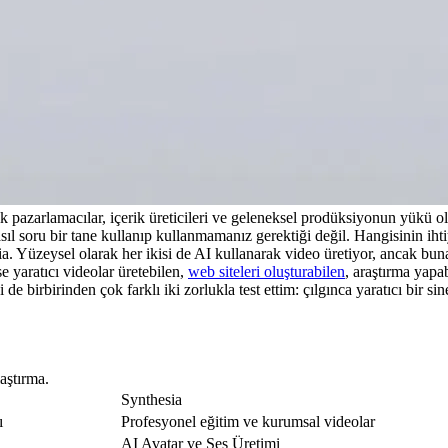
rtık pazarlamacılar, içerik üreticileri ve geleneksel prodüksiyonun yükü o
sıl soru bir tane kullanıp kullanmamanız gerektiği değil. Hangisinin ih
a. Yüzeysel olarak her ikisi de AI kullanarak video üretiyor, ancak buna
 yaratıcı videolar üretebilen, 
web siteleri oluşturabilen
, araştırma yapab
 de birbirinden çok farklı iki zorlukla test ettim: çılgınca yaratıcı bir s
laştırma.
Synthesia
ı
Profesyonel eğitim ve kurumsal videolar
AI Avatar ve Ses Üretimi