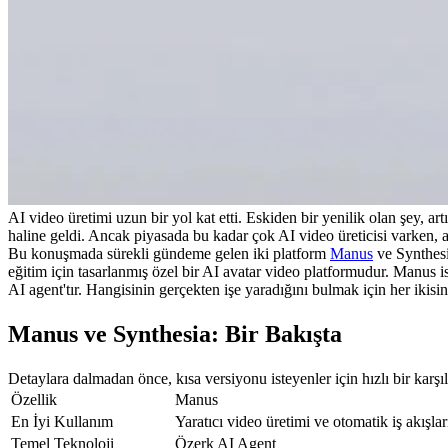
AI video üretimi uzun bir yol kat etti. Eskiden bir yenilik olan şey, a
haline geldi. Ancak piyasada bu kadar çok AI video üreticisi varken, a
Bu konuşmada sürekli gündeme gelen iki platform 
Manus
 ve Synthesi
eğitim için tasarlanmış özel bir AI avatar video platformudur. Manus ise
AI agent'tır. Hangisinin gerçekten işe yaradığını bulmak için her ikisini
Manus ve Synthesia: Bir Bakışta
Detaylara dalmadan önce, kısa versiyonu isteyenler için hızlı bir karşı
Özellik
Manus
En İyi Kullanım
Yaratıcı video üretimi ve otomatik iş akışlar
Temel Teknoloji
Özerk AI Agent