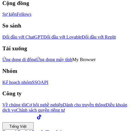
Cộng đồng
Sự kiện
Fellows
So sánh
Đối đầu với ChatGPT
Đối đầu với Lovable
Đối đầu với Replit
Tải xuống
Ứng dụng di động
Ứng dụng máy tính
My Browser
Nhóm
Kế hoạch nhóm
SSO
API
Công ty
Về chúng tôi
Cơ hội nghề nghiệp
Dành cho truyền thông
Điều khoản
dịch vụ
Chính sách quyền riêng tư
Tiếng Việt