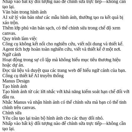
Nhấp vào bất kỳ đối tượng nào để chỉnh sửa trực tiếp—không cần
tạo lại.
Văn bản trong hình ảnh
AI xử lý văn bản như các mẫu hình ảnh, thường tạo ra kết quả bị
xáo trộn.
Thêm lớp phủ văn bản sạch, có thể chỉnh sửa trong chế độ xem
canvas.
Quy trình làm việc
Công cụ không kết nối cho nghiên cứu, viết nội dung và thiết kế.
Agent tích hợp hoàn toàn nghiên cứu, viết và thiết kế ở một nơi.
Ngữ cảnh
Hoạt động trong sự cô lập mà không hiểu mục tiêu thương hiệu
hoặc dự án.
Đọc tài liệu và duyệt qua các trang web để hiểu ngữ cảnh của bạn.
Công cụ thiết kế AI truyền thống
Manus Design
Tạo hình ảnh
Tạo hình ảnh từ các lời nhắc với khả năng kiểm soát hạn chế đối với
đầu ra.
Nhắc Manus và nhận hình ảnh có thể chỉnh sửa mà bạn có thể tinh
chỉnh trên canvas.
Chỉnh sửa
Yêu cầu tạo lại toàn bộ hình ảnh cho các thay đổi nhỏ.
Nhấp vào bất kỳ đối tượng nào để chỉnh sửa trực tiếp—không cần
tạo lại.