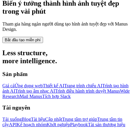
Biến ý tưởng thành hình ảnh tuyệt đẹp
trong vài phút
Tham gia hàng ngàn người dùng tạo hình ảnh tuyệt đẹp với Manus
Design.
Bắt đầu tạo miễn phí
Less structure,
more intelligence.
Sản phẩm
Giá cả
Ứng dụng web
Thiết kế AI
Trang trình chiếu AI
Trình tạo hình
ảnh AI
Trình tạo âm nhạc AI
Trình điều hành trình duyệt Manus
Wide
Research
Mail Manus
Tích hợp Slack
Tài nguyên
Tải xuống
Blog
Tài liệu
Cập nhật
Trung tâm trợ giúp
Trung tâm tin
cậy
API
Kế hoạch nhóm
Khởi nghiệp
Playbook
Tài sản thương hiệu