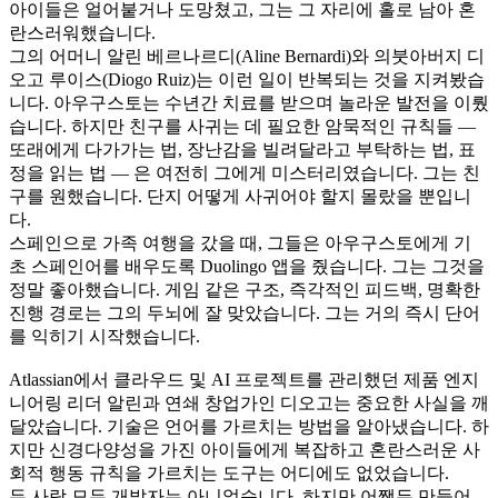
아이들은 얼어붙거나 도망쳤고, 그는 그 자리에 홀로 남아 혼
란스러워했습니다.
그의 어머니 알린 베르나르디(Aline Bernardi)와 의붓아버지 디
오고 루이스(Diogo Ruiz)는 이런 일이 반복되는 것을 지켜봤습
니다. 아우구스토는 수년간 치료를 받으며 놀라운 발전을 이뤘
습니다. 하지만 친구를 사귀는 데 필요한 암묵적인 규칙들 — 
또래에게 다가가는 법, 장난감을 빌려달라고 부탁하는 법, 표
정을 읽는 법 — 은 여전히 그에게 미스터리였습니다. 그는 친
구를 원했습니다. 단지 어떻게 사귀어야 할지 몰랐을 뿐입니
다.
스페인으로 가족 여행을 갔을 때, 그들은 아우구스토에게 기
초 스페인어를 배우도록 Duolingo 앱을 줬습니다. 그는 그것을 
정말 좋아했습니다. 게임 같은 구조, 즉각적인 피드백, 명확한 
진행 경로는 그의 두뇌에 잘 맞았습니다. 그는 거의 즉시 단어
를 익히기 시작했습니다.
Atlassian에서 클라우드 및 AI 프로젝트를 관리했던 제품 엔지
니어링 리더 알린과 연쇄 창업가인 디오고는 중요한 사실을 깨
달았습니다. 기술은 언어를 가르치는 방법을 알아냈습니다. 하
지만 신경다양성을 가진 아이들에게 복잡하고 혼란스러운 사
회적 행동 규칙을 가르치는 도구는 어디에도 없었습니다.
두 사람 모두 개발자는 아니었습니다. 하지만 어쨌든 만들어 