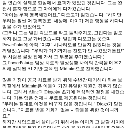
털 연습이 실제로 현실에서 효과가 있었던 것입니다. 그는 완
전히 혼자 힘으로 그 아이에게 다가갔습니다.
"아이는 무척 행복해했어요," 디오고가 말했습니다. "하지만 
우리는 훨씬 더 행복했죠. 세상에. 아이가 저런 행동을 하다니 
믿을 수가 없었어요."
(그러나 그는 빌린 킥보드를 타고 돌려주지도, 고맙다는 말도 
하지 않고 그냥 가버렸습니다. 알린과 디오고는 웃으며 
PowerPoint에 아직 "이후" 시나리오를 만들지 않았다는 것을 
깨달았습니다. "우리가 거기까지는 진도가 안 나갔었거든요!" 
두 사람은 곧장 집에 가서 그 부분을 추가했습니다.)
그 PowerPoint는 임상 치료와 일상생활 사이의 간극을 메우기 
위해 설계된 AI 기반 교육 앱 Mirimim으로 진화했습니다.
많은 가정이 공공 치료를 받기 위해 수년간 대기해야 하는 브
라질에서 Mirimim은 이들이 가진 유일한 자원인 경우가 많습
니다. 그래서 Aline과 Diogo는 초기에 핵심적인 결정을 내렸습
니다. 기본 앱은 언제나 무료로 제공된다는 것입니다.
"우리는 절대로 이것을 바꾸지 않을 것입니다." Diogo가 말했
습니다. "치료를 받을 기회가 없는 사람들을 위한 것이니까
요."
하지만 사업으로서 살아남기 위해서는 아이와 그 발달 사이에 
유료 장벽을 두지 않으면서도 수익을 창출할 방법이 필요했습