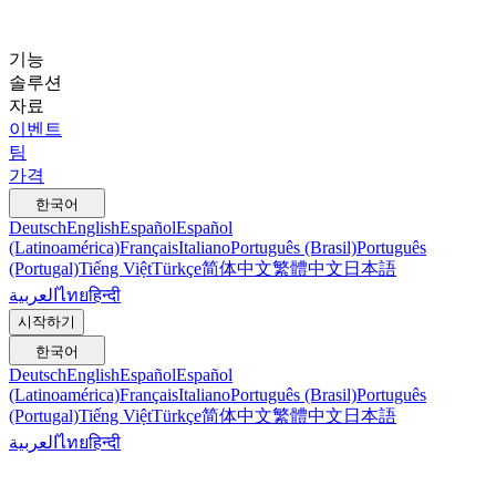
기능
솔루션
자료
이벤트
팀
가격
한국어
Deutsch
English
Español
Español
(Latinoamérica)
Français
Italiano
Português (Brasil)
Português
(Portugal)
Tiếng Việt
Türkçe
简体中文
繁體中文
日本語
العربية
ไทย
हिन्दी
시작하기
한국어
Deutsch
English
Español
Español
(Latinoamérica)
Français
Italiano
Português (Brasil)
Português
(Portugal)
Tiếng Việt
Türkçe
简体中文
繁體中文
日本語
العربية
ไทย
हिन्दी