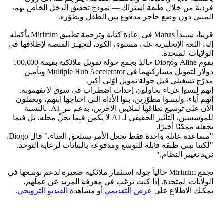
فردية من خلال طبقة اشتراك — نموذج تحقيق الدخل الخاص بهم، 
المبني دون وضع حاجز مدفوع بين الطفل وتطوّره.
قريبًا، سيبدأ Manus في إعادة كتابة وترجمة تطبيق Mirimim بأكمله 
إلى اللغة الإنجليزية على مستوى الكود، لتجهيز المنصة لإطلاقها في 
الولايات المتحدة.
يقوم Aline وDiogo حاليًا بجمع جولة تمويل ملائكية بقيمة 100,000 
دولار لتمويل مشاركتهما في Multiple Hub Accelerator وتأمين 
مدرّج تشغيلي قبل جولة تمويل أوّلي أكبر.
إنهم ليسوا غرباء يحاولون إحداث اضطراب في سوق لا يفهمونه. 
إنهم آباء، وليسوا مطوّرين، بنوا الأداة التي احتاجها ابنهم، ويعملون 
الآن على توسيع نطاقها لملايين الآخرين، بدعم من AI. بالنسبة 
للمؤسسين، التأثير الحقيقي لـ AI لا يكمن فيما يحلّ محله، بل فيما 
يجعله ممكنًا أخيرًا.
"مساعدة عائلة واحدة فقط تجعل الأمر يستحق العناء،" قال Diogo. 
"لكننا نبني طبقة قابلة للتوسع ومدفوعة بالبيانات لرعاية التوحد. 
نريد تغيير النظام."
تجمع Mirimim حالياً جولة استثمار ملائكية صغيرة لدعم توسعها في 
الولايات المتحدة. إذا كنت ترغب في معرفة المزيد عن عملهم، 
يمكنك الاطلاع على 
عرض التقديمي
 أو مشاهدة 
الفيديو الترويجي
.