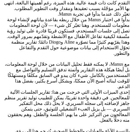
التقدم كانت ذات قيمة عالية. هذه الميزة، رغم أهميتها البالغة، انتهى 
بها الأمر مؤجّلة بسبب تعقيدها ومقدار وقت التطوير المطلوب.
تغيّر ذلك عندما بدأوا في تجربة Manus.
بدأوا في اختبار Manus من خلال ربطه بقاعدة بياناتهم لإنشاء لوحة 
معلومات للمستخدم. وهنا تغيّر كل شيء — لأن لوحة المعلومات 
تصل إلى جلسات المستخدم، فستكون قريبًا قادرة على توليد رؤية 
متّسقة لكيفية تفاعل الأطفال مع الأنشطة وتقدّمهم بمرور الوقت. 
وهذا يقرّبهم كثيرًا مما تصوّره Aline وDiogo دائمًا: تقارير منظمة 
تحوّل الاستخدام إلى بيانات موضوعية حول التقدم والتفاعل 
والتطور.
مع Manus، لا يمكنه فقط تحليل البيانات من خلال لوحة المعلومات، 
بل أيضًا هيكلة هذه التقارير وأتمتة تدفق التسليم والتواصل مع 
المستخدمين بالكامل. شيء كان يبدو في السابق مكلفًا ومستهلكًا 
للوقت لبنائه أصبح الآن ممكنًا، وبشكل أسرع بكثير، بفضل هذا 
الدعم.
إحدى الميزات الأولى التي خرجت من هذا: تقارير الجلسات الآلية 
للمعالجين. في دقيقة واحدة تقريبًا، يمكن للطبيب توليد تقرير منظم 
جاهز لإضافته إلى سجله السريري. لا يحلّ ذلك محل التفكير 
السريري — بل يزيل العبء التشغيلي للتوثيق، حتى يتمكن 
المعالجون من التركيز على ما يهم: الجلسة والطفل. وهم يحققون 
منه دخلًا بالفعل.
بالنسبة للآباء والعيادات والخطط الصحية، يُترجم هذا إلى رؤى 