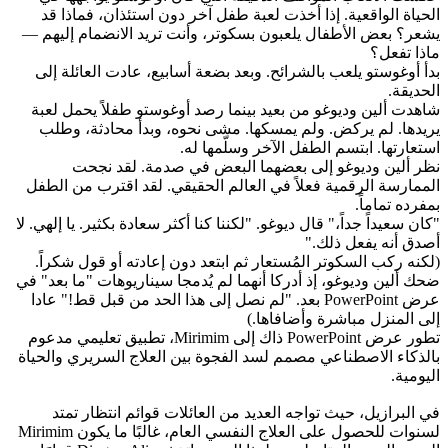
الحياة الواقعية. إذا أخذت لعبة طفل آخر دون استئذان، فماذا قد 
يشعر؟ بعض الأطفال يلعبون بسكوتر، وأنت تريد الانضمام إليهم — 
ماذا تفعل؟
بدأ أوغوستو يلعب بالشرائح. وبعد بضعة أسابيع، عادت العائلة إلى 
الحديقة.
شاهدت ألين وديوغو من بعيد بينما رصد أوغوستو طفلاً يحمل لعبة 
يريدها. لم يركض. ولم يمسكها. مشى نحوه، وبدأ محادثة، وطلب 
استعارتها. ابتسم الطفل الآخر وسلّمها له.
نظر ألين وديوغو إلى بعضهما البعض في صدمة. لقد نجحت 
الممارسة الرقمية فعلاً في العالم الحقيقي. لقد اقترب من الطفل 
بمفرده تماماً.
"كان سعيداً جداً،" قال ديوغو. "لكننا كنا أكثر سعادة بكثير. يا إلهي. لا 
أصدق أنه يفعل ذلك."
(لكنه ركب السكوتر المُستعار ثم ابتعد دون إعادته أو قول شكراً. 
ضحك ألين وديوغو، إذ أدركا أنهما لم يُدمجا سيناريوهات "ما بعد" في 
عرض PowerPoint بعد. "لم نصل إلى هذا الحد من قبل قط!" عادا 
إلى المنزل مباشرة وأضافاها.)
تطور عرض PowerPoint ذاك إلى Mirimim، تطبيق تعليمي مدعوم 
بالذكاء الاصطناعي مصمم لسد الفجوة بين العلاج السريري والحياة 
اليومية.
في البرازيل، حيث تواجه العديد من العائلات قوائم انتظار تمتد 
لسنوات للحصول على العلاج النفسي العام، غالبًا ما يكون Mirimim 