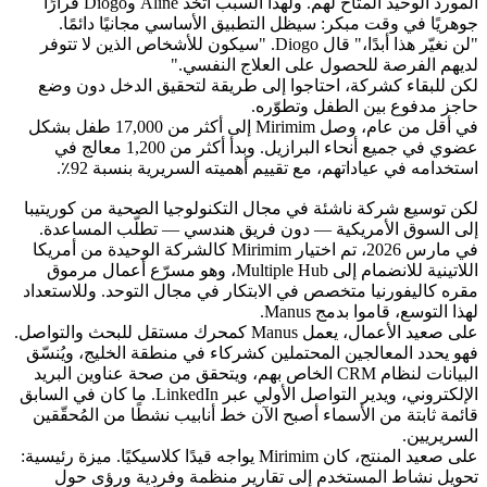
المورد الوحيد المتاح لهم. ولهذا السبب اتخذ Aline وDiogo قرارًا 
جوهريًا في وقت مبكر: سيظل التطبيق الأساسي مجانيًا دائمًا.
"لن نغيّر هذا أبدًا،" قال Diogo. "سيكون للأشخاص الذين لا تتوفر 
لديهم الفرصة للحصول على العلاج النفسي."
لكن للبقاء كشركة، احتاجوا إلى طريقة لتحقيق الدخل دون وضع 
حاجز مدفوع بين الطفل وتطوّره.
في أقل من عام، وصل Mirimim إلى أكثر من 17,000 طفل بشكل 
عضوي في جميع أنحاء البرازيل. وبدأ أكثر من 1,200 معالج في 
استخدامه في عياداتهم، مع تقييم أهميته السريرية بنسبة 92٪.
لكن توسيع شركة ناشئة في مجال التكنولوجيا الصحية من كوريتيبا 
إلى السوق الأمريكية — دون فريق هندسي — تطلّب المساعدة. 
في مارس 2026، تم اختيار Mirimim كالشركة الوحيدة من أمريكا 
اللاتينية للانضمام إلى Multiple Hub، وهو مسرّع أعمال مرموق 
مقره كاليفورنيا متخصص في الابتكار في مجال التوحد. وللاستعداد 
لهذا التوسع، قاموا بدمج Manus.
على صعيد الأعمال، يعمل Manus كمحرك مستقل للبحث والتواصل. 
فهو يحدد المعالجين المحتملين كشركاء في منطقة الخليج، ويُنسّق 
البيانات لنظام CRM الخاص بهم، ويتحقق من صحة عناوين البريد 
الإلكتروني، ويدير التواصل الأولي عبر LinkedIn. ما كان في السابق 
قائمة ثابتة من الأسماء أصبح الآن خط أنابيب نشطًا من المُحقّقين 
السريريين.
على صعيد المنتج، كان Mirimim يواجه قيدًا كلاسيكيًا. ميزة رئيسية: 
تحويل نشاط المستخدم إلى تقارير منظمة وفردية ورؤى حول 