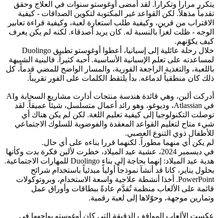
يتكرر مراراً وتكراراً. لقد أمضى أوغوستو سنوات في العلاج وحقق 
تقدماً مذهلاً. لكن القواعد غير المكتوبة لتكوين الصداقات - كيفية 
الاقتراب من قرين، وكيفية طلب استعارة لعبة، وكيفية قراءة تعابير 
الوجه - ظلت لغزاً بالنسبة له. كان يريد أصدقاء. لكنه لم يكن يعرف 
كيف يكوّنهم.
خلال رحلة عائلية إلى إسبانيا، أعطوا أوغوستو تطبيق Duolingo 
لمساعدته على تعلم الإسبانية الأساسية. أحبه كثيراً. فالبنية الشبيهة 
باللعبة، والتغذية الراجعة الفورية، والمسار الواضح للمضي قدماً، كل 
ذلك كان منطقياً لدماغه. بدأ يلتقط الكلمات على الفور تقريباً.
أدركت ألين، وهي قائدة هندسة منتجات أدارت مشاريع السحابة وAI 
في Atlassian، وديوغو، وهو رائد أعمال متسلسل، شيئاً عميقاً. لقد 
توصلت التكنولوجيا إلى كيفية تعليم اللغة. لكن لم يكن هناك أي 
شيء متاح لتعليم القواعد المعقدة والفوضوية للسلوك الاجتماعي 
للأطفال ذوي التنوع العصبي.
لم يكن أي منهما مطوراً. لكنهما قررا بناءه على أي حال.
في ديسمبر 2024، عشية عيد الميلاد، خطرت لألين فكرة بدت وكأنها 
هدية عيد الميلاد: إنهما بحاجة إلى بناء Duolingo للمهارات الاجتماعية.
بحلول يناير، كانا قد أنشآ نموذجاً أولياً مبدئياً باستخدام شرائح 
PowerPoint. أخذا أنشطة علاجية واسعة الاستخدام، وبروتوكولات 
قائمة على الألعاب منظمة تُقدَّم عادةً ببطاقات وأوراق عمل 
وتمارين موجهة، وحوّلاها إلى لعبة رقمية.
عكست الألعاب المواقف الدقيقة التي كان أوغوستو يواجهها في 