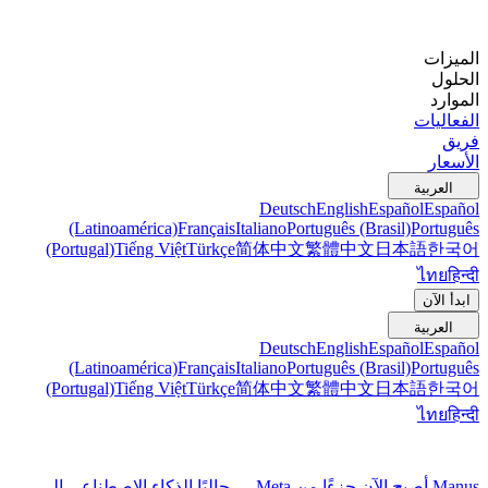
الميزات
الحلول
الموارد
الفعاليات
فريق
الأسعار
العربية
Deutsch
English
Español
Español
(Latinoamérica)
Français
Italiano
Português (Brasil)
Português
(Portugal)
Tiếng Việt
Türkçe
简体中文
繁體中文
日本語
한국어
ไทย
हिन्दी
ابدأ الآن
العربية
Deutsch
English
Español
Español
(Latinoamérica)
Français
Italiano
Português (Brasil)
Português
(Portugal)
Tiếng Việt
Türkçe
简体中文
繁體中文
日本語
한국어
ไทย
हिन्दी
Manus أصبح الآن جزءًا من Meta — جالبًا الذكاء الاصطناعي إلى