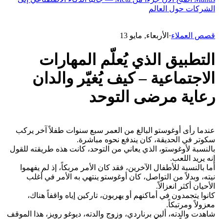
الشركات حول العالم
قصص العملاء
·
الأربعاء, مايو 13
التطبيق الذي يُعلّم المهارات
الاجتماعية – كيف يُغيّر والدان
رعاية مرضى التوحد
عندما رأى أوغوستو البالغ من العمر سبع سنوات طفلاً آخر يركب 
سكوتر في الحديقة، كان يندفع نحوه مباشرة.
بالنسبة لأوغوستو، الذي يعاني من التوحد، كانت هذه طريقته للقول 
إنه يريد اللعب.
أما بالنسبة للأطفال الآخرين، فقد كان الأمر مربكاً، إذ لم يفهموا 
نيته، وبدلاً من التواصل، كان أوغوستو ينتهي به الأمر في أغلب 
الأحيان أكثر انعزالاً.
كانوا يتجمدون في أماكنهم أو يهربون، تاركين إياه واقفاً هناك، 
معزولاً ومرتبكاً.
شاهدت والدته، ألين برناردي، وزوج والدته، ديوغو رويز، هذا الموقف 