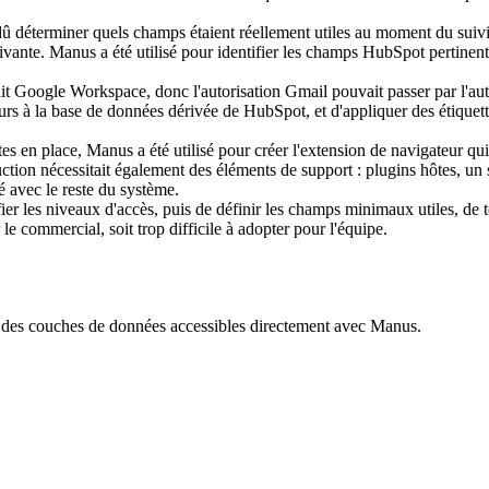
éterminer quels champs étaient réellement utiles au moment du suivi, te
pe suivante. Manus a été utilisé pour identifier les champs HubSpot pertin
ait Google Workspace, donc l'autorisation Gmail pouvait passer par l'au
urs à la base de données dérivée de HubSpot, et d'appliquer des étiquette
es en place, Manus a été utilisé pour créer l'extension de navigateur qui 
tion nécessitait également des éléments de support : plugins hôtes, un si
 avec le reste du système.
r les niveaux d'accès, puis de définir les champs minimaux utiles, de test
le commercial, soit trop difficile à adopter pour l'équipe.
ec des couches de données accessibles directement avec Manus.