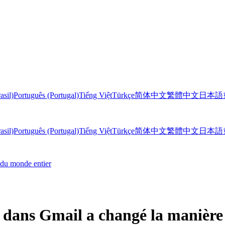
asil)
Português (Portugal)
Tiếng Việt
Türkçe
简体中文
繁體中文
日本語
asil)
Português (Portugal)
Tiếng Việt
Türkçe
简体中文
繁體中文
日本語
 du monde entier
ans Gmail a changé la manière 