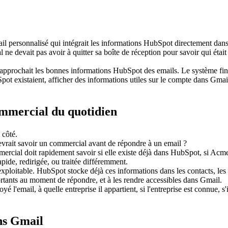
 personnalisé qui intégrait les informations HubSpot directement dans les 
e devait pas avoir à quitter sa boîte de réception pour savoir qui était l
approchait les bonnes informations HubSpot des emails. Le système final
t existaient, afficher des informations utiles sur le compte dans Gmail, 
mmercial du quotidien
vrait savoir un commercial avant de répondre à un email ?
rcial doit rapidement savoir si elle existe déjà dans HubSpot, si Acme e
apide, redirigée, ou traitée différemment.
loitable. HubSpot stocke déjà ces informations dans les contacts, les en
portants au moment de répondre, et à les rendre accessibles dans Gmail.
 l'email, à quelle entreprise il appartient, si l'entreprise est connue, s
ans Gmail