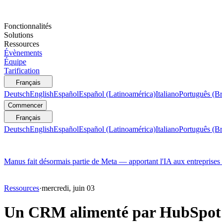
Fonctionnalités
Solutions
Ressources
Évènements
Équipe
Tarification
Français
Deutsch
English
Español
Español (Latinoamérica)
Italiano
Português (Br
Commencer
Français
Deutsch
English
Español
Español (Latinoamérica)
Italiano
Português (Br
Manus fait désormais partie de Meta — apportant l'IA aux entreprises
Ressources
·
mercredi, juin 03
Un CRM alimenté par HubSpot d