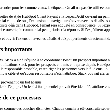
omprendre pour les commerciaux. L'étiquette Gmail n'a pas été utilisée 
cial clique dessus, l'extension de navigateur s'ouvre avec les détails es
iste déjà dans HubSpot, l'email sera étiqueté en conséquence. Si l'expé
rise ouverte, le commercial peut prioriser la réponse. Si l'expéditeur app
e et ouvrir l'extension avec les détails HubSpot pertinents directement d
cts importants
 Slack a aidé l'équipe à se coordonner lorsqu'un prospect important néce
otifications Slack pour les prospects entrants entreprise depuis HubSpo
r le responsable probable, et rediriger les personnes vers le fil d'email o
te cible et qu'aucun responsable n'était attribué, Slack pouvait alerter 
de l'équipe. Un lead à fort potentiel pouvait être identifié, attribué et su
 de ce processus
ités comme des couches distinctes. Chaque couche a été construite sépa