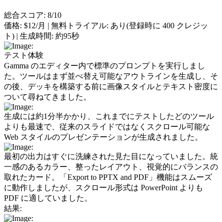
総合スコア: 8/10
価格:
 $12/月 | 
無料トライアル:
 あり(登録時に 400 クレジッ
ト) | 
生成時間:
 約95秒
テスト体験
Gamma のエディター内で標準のプロンプトを実行しまし
た。ツールはまず並べ替え可能なアウトラインを生成し、そ
の後、デッキを構築する前に画像スタイルとテキスト密度に
ついて尋ねてきました。
生成には約1分半かかり、これまでにテストしたどのツール
よりも最速で、従来のスライドではなくスクロール可能な 
Web スタイルのプレゼンテーションが生成されました。
最初の出力はすぐに洗練された見た目になっていました。統
一感のあるカラー、整ったレイアウト、視覚的にバランスの
取れたカード。「Export to PPTX and PDF」機能はスムーズ
に動作しましたが、スクロール形式は PowerPoint よりも 
PDF に適していました。
結果: