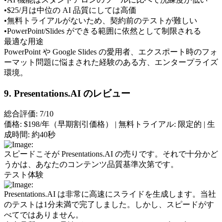
•
$25/月は中位の AI 品質にしては高価
•
無料トライアルがないため、契約前のテストが難しい
•
PowerPoint/Slides ができる範囲に依然として制限される
最適な用途
PowerPoint や Google Slides の愛用者、エクスポート時のフォ
ーマット問題に悩まされた経験のある方、エンタープライズ
環境。
9. Presentations.AI のレビュー
総合評価: 7/10
価格:
 $198/年（早期割引価格） | 
無料トライアル:
 限定的 | 
生
成時間:
 約40秒
スピードこそが Presentations.AI の売りです。それで十分かど
うかは、あなたのコンテンツ品質基準次第です。
テスト体験
Presentations.AI は非常に高速にスライドを生成します。当社
のテストは1分未満で完了しました。しかし、スピードがす
べてではありません。