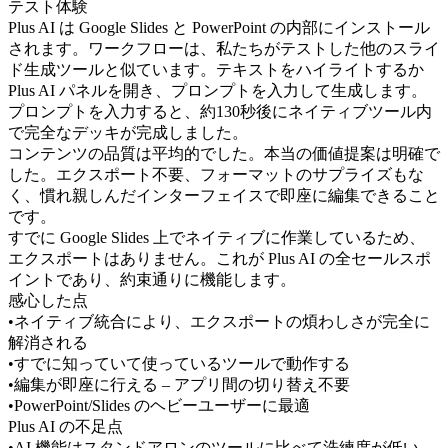
テスト体験
Plus AI は Google Slides と PowerPoint の内部にインストール
されます。ワークフローは、私たちがテストした他のスライ
ド生成ツールと似ています。テキストをハイライトするか 
Plus AI パネルを開き、プロンプトを入力して生成します。
プロンプトを入力すると、約130秒後にネイティブツール内
で完全なデッキが完成しました。
コンテンツの品質は平均的でした。本当の価値提案は明確で
した。エクスポート不要、フォーマットのサプライズもな
く、慣れ親しんだインターフェイスで即座に編集できること
です。
すでに Google Slides 上でネイティブに作業しているため、
エクスポートはありません。これが Plus AI の全セールスポ
イントであり、約束通りに機能します。
感心した点
•
ネイティブ統合により、エクスポートの煩わしさが完全に
解消される
•
すでに知っていて使っているツールで動作する
•
編集が即座に行える – アプリ間の切り替え不要
•
PowerPoint/Slides のヘビーユーザーに最適
Plus AI の不足点
•
AI 機能はスタンドアロンのツールに比べて洗練度が低い