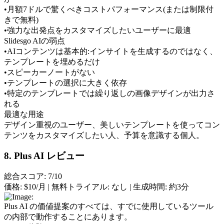
•
月額7ドルで驚くべきコストパフォーマンス(または制限付
きで無料)
•
強力な出発点をカスタマイズしたいユーザーに最適
Slidesgo AIの弱点
•
AIコンテンツは基本的:インサイトを生成するのではなく、
テンプレートを埋めるだけ
•
スピーカーノートがない
•
テンプレートの選択に大きく依存
•
特定のテンプレートでは繰り返しの画像デザインが出力さ
れる
最適な用途
デザイン重視のユーザー、美しいテンプレートを使ってコン
テンツをカスタマイズしたい人、予算を意識する個人。
8. Plus AI レビュー
総合スコア: 7/10
価格:
 $10/月 | 
無料トライアル:
 なし | 
生成時間:
 約3分
Plus AI の価値提案のすべては、すでに使用しているツール
の内部で動作することにあります。