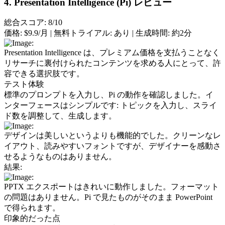
4. Presentation Intelligence (Pi) レビュー
総合スコア: 8/10
価格:
 $9.9/月 | 
無料トライアル:
 あり | 
生成時間:
 約2分
Presentation Intelligence は、プレミアム価格を支払うことなく
リサーチに裏付けられたコンテンツを求める人にとって、許
容できる選択肢です。
テスト体験
標準のプロンプトを入力し、Pi の動作を確認しました。イ
ンターフェースはシンプルです: トピックを入力し、スライ
ド数を調整して、生成します。
デザインは美しいというよりも機能的でした。クリーンなレ
イアウト、読みやすいフォントですが、デザイナーを感動さ
せるようなものはありません。
結果:
PPTX エクスポートはきれいに動作しました。フォーマット
の問題はありません。Pi で見たものがそのまま PowerPoint 
で得られます。
印象的だった点