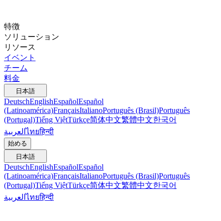
特徴
ソリューション
リソース
イベント
チーム
料金
日本語
Deutsch
English
Español
Español
(Latinoamérica)
Français
Italiano
Português (Brasil)
Português
(Portugal)
Tiếng Việt
Türkçe
简体中文
繁體中文
한국어
العربية
ไทย
हिन्दी
始める
日本語
Deutsch
English
Español
Español
(Latinoamérica)
Français
Italiano
Português (Brasil)
Português
(Portugal)
Tiếng Việt
Türkçe
简体中文
繁體中文
한국어
العربية
ไทย
हिन्दी