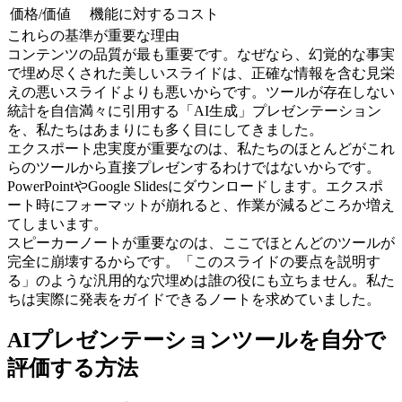
価格/価値
機能に対するコスト
これらの基準が重要な理由
コンテンツの品質が最も重要です。なぜなら、幻覚的な事実
で埋め尽くされた美しいスライドは、正確な情報を含む見栄
えの悪いスライドよりも悪いからです。ツールが存在しない
統計を自信満々に引用する「AI生成」プレゼンテーション
を、私たちはあまりにも多く目にしてきました。
エクスポート忠実度が重要なのは、私たちのほとんどがこれ
らのツールから直接プレゼンするわけではないからです。
PowerPointやGoogle Slidesにダウンロードします。エクスポ
ート時にフォーマットが崩れると、作業が減るどころか増え
てしまいます。
スピーカーノートが重要なのは、ここでほとんどのツールが
完全に崩壊するからです。「このスライドの要点を説明す
る」のような汎用的な穴埋めは誰の役にも立ちません。私た
ちは実際に発表をガイドできるノートを求めていました。
AIプレゼンテーションツールを自分で
評価する方法