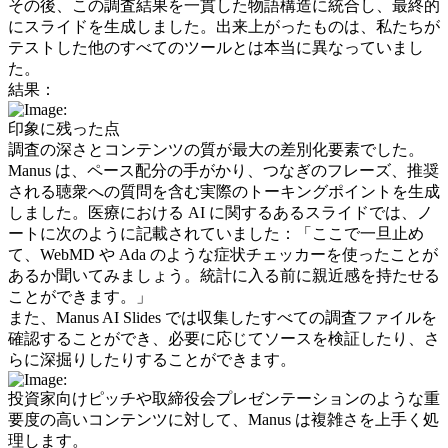
その後、この調査結果を一貫した物語構造に統合し、最終的
にスライドを生成しました。出来上がったものは、私たちが
テストした他のすべてのツールとは本当に異なっていまし
た。
結果：
印象に残った点
調査の深さとコンテンツの質が最大の差別化要素でした。
Manus は、ペース配分の手がかり、つなぎのフレーズ、推奨
される聴衆への質問を含む実際のトーキングポイントを生成
しました。医療における AI に関するあるスライドでは、ノ
ートに次のように記載されていました：「ここで一旦止め
て、WebMD や Ada のような症状チェッカーを使ったことが
あるか聞いてみましょう。統計に入る前に親近感を持たせる
ことができます。」
また、Manus AI Slides では収集したすべての調査ファイルを
確認することができ、必要に応じてソースを検証したり、さ
らに深掘りしたりすることができます。
投資家向けピッチや取締役会プレゼンテーションのような重
要度の高いコンテンツに対して、Manus は複雑さを上手く処
理します。