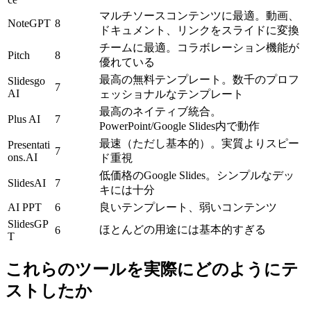
マルチソースコンテンツに最適
。動画、
NoteGPT
8
ドキュメント、リンクをスライドに変換
チームに最適
。コラボレーション機能が
Pitch
8
優れている
最高の無料テンプレート
。数千のプロフ
Slidesgo 
7
AI
ェッショナルなテンプレート
最高のネイティブ統合
。
Plus AI
7
PowerPoint/Google Slides内で動作
最速（ただし基本的）
。実質よりスピー
Presentati
7
ons.AI
ド重視
低価格のGoogle Slides
。シンプルなデッ
SlidesAI
7
キには十分
AI PPT
6
良いテンプレート、弱いコンテンツ
SlidesGP
ほとんどの用途には基本的すぎる
6
T
これらのツールを実際にどのようにテ
ストしたか