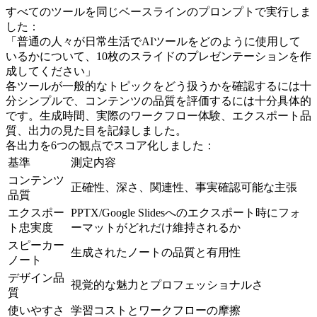
すべてのツールを同じベースラインのプロンプトで実行しま
した：
「普通の人々が日常生活でAIツールをどのように使用して
いるかについて、10枚のスライドのプレゼンテーションを作
成してください」
各ツールが一般的なトピックをどう扱うかを確認するには十
分シンプルで、コンテンツの品質を評価するには十分具体的
です。生成時間、実際のワークフロー体験、エクスポート品
質、出力の見た目を記録しました。
各出力を6つの観点でスコア化しました：
基準
測定内容
コンテンツ
正確性、深さ、関連性、事実確認可能な主張
品質
エクスポー
PPTX/Google Slidesへのエクスポート時にフォ
ト忠実度
ーマットがどれだけ維持されるか
スピーカー
生成されたノートの品質と有用性
ノート
デザイン品
視覚的な魅力とプロフェッショナルさ
質
使いやすさ
学習コストとワークフローの摩擦