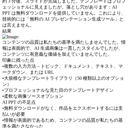
約 3 分後、スライドが完成しました。テンプレートはプロフ
ェッショナルに見えましたが、落とし穴があります：
AI 
PPT は無料ダウンロードを提供していません
。これにより、
技術的には「無料の AI プレゼンテーション生成ツール」と
は言えません。
結果
コンテンツの品質は私たちの基準を満たしませんでした。情
報は表面的で、AI 生成画像は一貫したスタイルでしたが、
コンテンツに有意義な価値を加えていませんでした。
印象に残った点
•
複数の入力方法 – トピック、ドキュメント、テキスト、マ
ークダウン、または URL
•
大規模なテンプレートライブラリ（50 種類以上のオプショ
ン）
•
プロフェッショナルな見た目のテンプレートデザイン
•
柔軟な画像ソースオプション
AI PPT の不足点
•
無料ダウンロードがなく、作品をエクスポートするには支
払いが必要
•
情報が表面的であるため、コンテンツの品質が私たちの基
準を満たさなかった