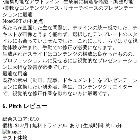
•
編集可能なアウトライン - 生成前に構造を確認・調整可能
•
柔軟なコンテンツソース - リサーチベースのプレゼンテー
ションに最適
NoteGPT の不足点
私たちが直面した主な問題は、デザインの統一感でした。テ
キストが画像とうまく揃わず、選択したテンプレートのスタ
イルにも合っていませんでした。これにより、ちぐはぐな視
覚体験が生まれ、手動での修正が必要になります。
生成されたスライドはコンテンツの構成は良かったものの、
プロフェッショナルに見せるには視覚的なプレゼンテーショ
ンに大幅な改善が必要でした。
最適な用途
既存の素材（動画、記事、ドキュメント）をプレゼンテーシ
ョンに変換したい研究者、学生、コンテンツクリエイター
で、視覚的な修正作業を厭わない方に最適です。
6. Pitch レビュー
総合スコア: 8/10
価格:
 $12/月 | 
無料トライアル:
 あり | 
生成時間:
 約1.5分
テスト体験