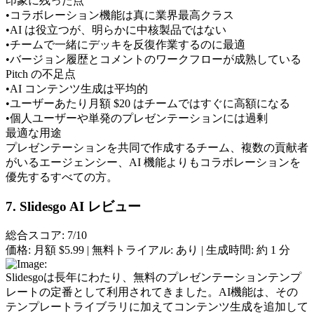
印象に残った点
•
コラボレーション機能は真に業界最高クラス
•
AI は役立つが、明らかに中核製品ではない
•
チームで一緒にデッキを反復作業するのに最適
•
バージョン履歴とコメントのワークフローが成熟している
Pitch の不足点
•
AI コンテンツ生成は平均的
•
ユーザーあたり月額 $20 はチームではすぐに高額になる
•
個人ユーザーや単発のプレゼンテーションには過剰
最適な用途
プレゼンテーションを共同で作成するチーム、複数の貢献者
がいるエージェンシー、AI 機能よりもコラボレーションを
優先するすべての方。
7. Slidesgo AI レビュー
総合スコア: 7/10
価格:
 月額 $5.99 | 
無料トライアル:
 あり | 
生成時間:
 約 1 分
Slidesgoは長年にわたり、無料のプレゼンテーションテンプ
レートの定番として利用されてきました。AI機能は、その
テンプレートライブラリに加えてコンテンツ生成を追加して