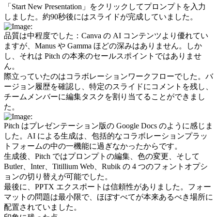
「Start New Presentation」をクリックしてプロンプトを入力
しました。約90秒後にはスライドが完成していました。
品質は中程度でした：Canva の AI コンテンツより優れてい
ますが、Manus や Gamma ほどの深みはありません。しか
し、それは Pitch の本来のセールスポイントではありませ
ん。
際立っていたのはコラボレーションワークフローでした。バ
ージョン履歴を確認し、特定のスライドにコメントを残し、
チームメンバーに編集タスクを割り当てることができまし
た。
Pitch はプレゼンテーション版の Google Docs のように感じま
した。AI による生成は、包括的なコラボレーションプラッ
トフォームの中の一機能に過ぎなかったからです。
生成後、Pitch ではプロンプトの編集、色の変更、そして 
Butler、Inter、Titillium Web、Rubik の 4 つのフォントオプシ
ョンの切り替えが可能でした。
最後に、PPTX エクスポートは信頼性がありました。フォー
マットの問題は最小限で、ほぼすべてが本来あるべき場所に
配置されていました。