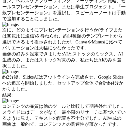
ョン、ヘルスケアブリーフィング、マーケティング戦略、セ
ールスプレゼンテーション、または学生プロジェクト。「一
般プレゼンテーション」を選択し、スピーカーノートは手動
で追加することにしました。
次に、どのようにプレゼンテーションを行うか(ライブまた
は閲覧用に送信)を尋ねられ、約14種類のテンプレートから
選択できるよう提示されましたが、CanvaやManusに比べて
バリエーションは大幅に少なかったです。
画像の好みを設定できました:AIとストックのミックス、AI
生成のみ、またはストック写真のみ。私たちはAIのみを選
択しました。
約2分後、SlidesAIはアウトラインを完成させ、Google Slides
への追加を開始しました。セットアップ全体で合計約4分か
かりました。
結果:
コンテンツの品質は他のツールと比較して期待外れでした。
スライドにはデータがなく、最小限のリサーチに基づいてい
るように見え、テキストの配置も不十分でした。AI生成の
画像は一般的で、コンテンツとの関連性が薄かったです。