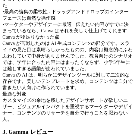
た
•
最高の編集の柔軟性 - ドラッグアンドドロップのインター
フェースは自然な操作感
•
マーケターやデザイナーに最適 - 伝えたい内容がすでに決
まっているなら、Canva はそれを美しく仕上げてくれます
Canva が物足りなかった点
Canva が苦戦したのは AI 生成コンテンツの部分です。スラ
イドの見た目は素晴らしかったものの、内容は概念的にふわ
ふわしていて中身がありませんでした。教育向けのシナリオ
では、学年に合った内容にはまったくならず、小学5年生に
は難しすぎる語彙が使われていました。
Canva の AI は、明らかにデザインツールに対して二次的な
存在です。美しいテンプレートを求め、コンテンツは自分で
書きたい人向けに作られています。
最適な対象
カスタマイズの余地を残したデザインサポートが欲しいユー
ザー、ビジュアルインパクトを重視するマーケターやデザイ
ナー、コンテンツのリサーチを自分で行うことを厭わない
人。
3. Gamma レビュー