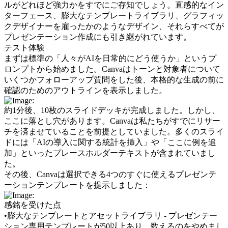
ルがどれほど強力かをすでにご存知でしょう。直感的なイン
ターフェース、膨大なテンプレートライブラリ、グラフィッ
クデザイナーを雇ったかのようなデザイン、それらすべてが
プレゼンテーション作成にも引き継がれています。
テスト体験
まずは標準の「人々がAIを日常的にどう使うか」というプ
ロンプトから始めました。Canvaはトーンと対象者について
いくつかフォローアップ質問をした後、本格的な生成の前に
確認のためのアウトラインを表示しました。
約1分後、10枚のスライドデッキが完成しました。しかし、
ここに落とし穴があります。Canvaは私たちがすでにリサー
チを済ませていることを前提としていました。多くのスライ
ドには「AIの導入に関する統計を挿入」や「ここに例を追
加」といったプレースホルダーテキストが含まれていまし
た。
その後、Canvaは選択できる4つのすぐに使えるプレゼンテ
ーションテンプレートを提示しました：
感銘を受けた点
•
膨大なテンプレートとアセットライブラリ - プレゼンテー
ション専用テンプレートが50以上あり、数えるのをやめまし