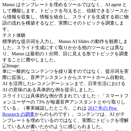
Manus はテンプレートを埋めるツールではなく、AI agent と
して機能します。トピックを与えると、信頼できるソースか
ら情報を収集し、情報を統合し、スライドを生成する前に物
語の流れを構築するなど、実際にそのトピックを調査しま
す。
テスト体験
標準的な提示词を入力し、Manus AI Slides の動作を観察しま
した。スライド生成にすぐ取りかかる他のツールとは異な
り、Manus は最初の 1 分間、目に見える形でトピックを調査
することに費やしました。
単に一般的なコンテンツを繰り返すのではなく、提示词を実
際に拡張し、音声アシスタントからスマートホーム自動化、
AI を活用したレコメンデーションまで、日常生活における 
AI の意味のある具体的な例を提示しました。
スライドには具体的な例が含まれていました：「スマートフ
ォンユーザーの 73% が毎週音声アシスタントとやり取りし
ている」（事実確認したところ、これは 
2017 年の Pew 
Research の調査
からのものです）。コンテンツは、AI がテ
ンプレートを埋めているのではなく、実際にトピックを理解
している人が書いたかのように感じられました。