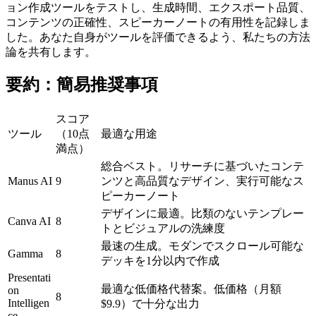
ョン作成ツールをテストし、生成時間、エクスポート品質、
コンテンツの正確性、スピーカーノートの有用性を記録しま
した。あなた自身がツールを評価できるよう、私たちの方法
論を共有します。
要約：簡易推奨事項
スコア
ツール
（10点
最適な用途
満点）
総合ベスト
。リサーチに基づいたコンテ
Manus AI
9
ンツと高品質なデザイン、実行可能なス
ピーカーノート
デザインに最適
。比類のないテンプレー
Canva AI
8
トとビジュアルの洗練度
最速の生成
。モダンでスクロール可能な
Gamma
8
デッキを1分以内で作成
Presentati
最適な低価格代替案
。低価格（月額
on 
8
Intelligen
$9.9）で十分な出力
ce