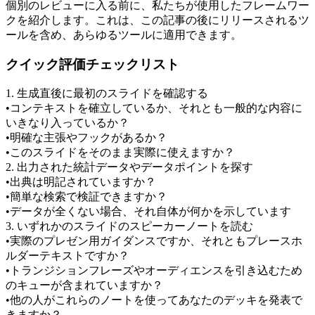
個別のレビューに入る前に、私たちが使用したフレームワー
クを紹介します。これは、この記事の後にリリースされるツ
ールを含め、あらゆるツールに適用できます。
クイック評価チェックリスト
1. 生成直後に最初のスライドを確認する
•
コンテキストを確立しているか、それとも一般的な内容に
いきなり入っているか？
•
明確な主張やフックがあるか？
•
このスライドをそのまま実際に使えますか？
2. 出力された統計データやデータポイントを探す
•
出典は明記されていますか？
•
簡単な検索で検証できますか？
•
データが全くない場合、それ自体が何かを示しています
3. いずれかのスライドのスピーカーノートを読む
•
実際のプレゼン用ガイダンスですか、それともプレースホ
ルダーテキストですか？
•
トランジションフレーズやオーディエンスを引き込むため
のキューが含まれていますか？
•
他の人がこれらのノートを使ってあなたのデッキを発表で
きますか？