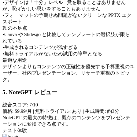
•
デザインは「十分」レベル - 賞を取ることはありません
が、恥ずかしい思いをすることもありません
•
フォーマットの予期せぬ問題がないクリーンな PPTX エク
スポート
Pi の不足点
•
Canva や Slidesgo と比較してテンプレートの選択肢が限ら
れている
•
生成されるコンテンツが浅すぎる
•
無料トライアルがないため試用の障壁となる
最適な用途
デザインよりもコンテンツの正確性を優先する予算重視のユ
ーザー、社内プレゼンテーション、リサーチ重視のトピッ
ク。
5. NoteGPT レビュー
総合スコア: 7/10
価格:
 $9.99/月 | 
無料トライアル:
 あり | 
生成時間:
 約3分
NoteGPT の最大の特徴は、既存のコンテンツをプレゼンテ
ーションに変換できる点です。
テスト体験