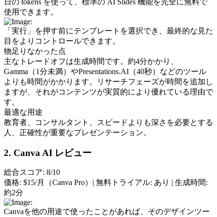
日の tokens を使って、標準の AI Slides 機能を完全に無料で
使用できます。
「実行」を押す前にテンプレートを選択でき、最終的な見た
目をよりコントロールできます。
物足りなかった点
主なトレードオフは生成時間です。約4分かかり、
Gamma（1分未満）やPresentations.AI（40秒）などのツール
よりも時間がかかります。リサーチフェーズが時間を追加し
ますが、それがコンテンツが実質的により優れている理由で
す。
最適な用途
教育者、コンサルタント、スピードよりも深さを必要とする
人、正確性が重要なプレゼンテーション。
2. Canva AI レビュー
総合スコア: 8/10
価格:
 $15/月（Canva Pro）| 
無料トライアル:
 あり | 
生成時間:
約2分
Canvaを他の用途で使ったことがあれば、そのデザインツー