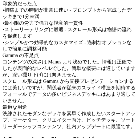
印象的だった点
•
初稿までの時間が非常に速い - プロンプトから完成したデ
ッキまで1分未満
•
最小限の労力で強力な視覚的一貫性
•
ストーリーテリングに最適 - スクロール形式は物語の流れ
を促進します
•
シンプルかつ効果的なカスタマイズ - 過剰なオプションな
しで簡単に調整可能
Gamma の不足点
コンテンツの深さは Manus より浅めでした。情報は正確で
したが表面的なレベルでした。簡単な概要には適しています
が、深い掘り下げには向きません。
スクロール形式は Gamma から直接プレゼンテーションする
には美しいですが、関係者が従来のスライド構造を期待する
フォーマルでデータの多いビジネスデッキにはあまり適して
いません。
最適な用途
洗練されたモダンなデッキを素早く作成したいスタートアッ
プ、マーケター、クリエイター向け。ピッチデッキ、ソート
リーダーシップコンテンツ、社内アップデートに最適です。