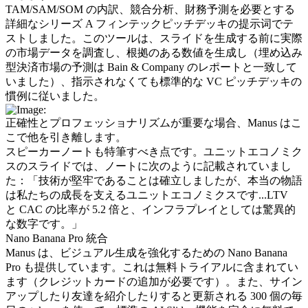
TAM/SAM/SOM の内訳、競合分析、財務予測を必要とする
詳細なシリーズ A フィンテックピッチデッキの提示词でテ
ストしました。このツールは、スライドを生成する前に実際
の市場データを調査し、根拠のある数値を生成し（埋め込み
型決済市場の予測は Bain & Company のレポートと一致して
いました）、指示されなくても標準的な VC ピッチデッキの
慣例に従いました。
正確性とプロフェッショナリズムが重要な場合、Manus はこ
こで他を引き離します。
スピーカーノートも特筆すべき点です。ユニットエコノミク
スのスライドでは、ノートに次のように記載されていまし
た：「技術が堅牢であることは確立しましたが、本当の物語
は私たちの成長を支えるユニットエコノミクスです...LTV 
と CAC の比率が 5.2 倍と、インフラプレイとしては驚異的
な数字です。」
Nano Banana Pro 統合
Manus は、ビジュアル生成を強化するための Nano Banana 
Pro も提供しています。これは無料トライアルに含まれてい
ます（クレジットカードの追加が必要です）。また、サイン
アップしたり友達を紹介したりすると更新される 300 個の毎