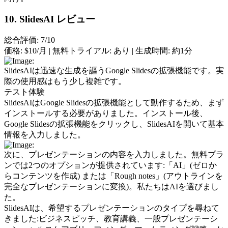
10. SlidesAI レビュー
総合評価: 7/10
価格:
 $10/月 | 
無料トライアル:
 あり | 
生成時間:
 約1分
SlidesAIは迅速な生成を謳うGoogle Slidesの拡張機能です。実
際の使用感はもう少し複雑です。
テスト体験
SlidesAIはGoogle Slidesの拡張機能として動作するため、まず
インストールする必要がありました。インストール後、
Google Slidesの拡張機能をクリックし、SlidesAIを開いて基本
情報を入力しました。
次に、プレゼンテーションの内容を入力しました。無料プラ
ンでは2つのオプションが提供されています:「AI」(ゼロか
らコンテンツを作成) または「Rough notes」(アウトラインを
完全なプレゼンテーションに変換)。私たちはAIを選びまし
た。
SlidesAIは、希望するプレゼンテーションのタイプを尋ねて
きました:ビジネスピッチ、教育講義、一般プレゼンテーシ