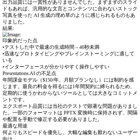
出力品質には一貫性がありませんでした。まずまずのスライ
ドもあれば、汎用的な文言とコンテンツに合わないストック
写真を使った AI 生成の埋め草のように感じられるものもあ
りました。
結果:
印象的だった点
•
テストした中で最速の生成時間 – 40秒未満
•
迅速なプロトタイピングやブレインストーミングに適して
いる
•
インターフェースが分かりやすく操作しやすい
Presentations.AI の不足点
年間課金モデル（$150/年、月額プランなし）には制約を感
じます。最良の料金を得るには1年間契約に縛られるため、
定期的に使うかわからないツールとしては大きなコミットメ
ントです。
エクスポート品質には当社のテストで顕著な問題がありまし
た。一部のフォーマットは PPTX 変換時に保持されず、間隔
や配置を手動で修正する必要がありました。
最適な用途
何よりもスピードを優先し、大幅な編集も厭わないユーザー
向け。