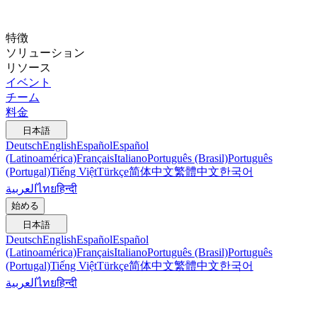
特徴
ソリューション
リソース
イベント
チーム
料金
日本語
Deutsch
English
Español
Español
(Latinoamérica)
Français
Italiano
Português (Brasil)
Português
(Portugal)
Tiếng Việt
Türkçe
简体中文
繁體中文
한국어
العربية
ไทย
हिन्दी
始める
日本語
Deutsch
English
Español
Español
(Latinoamérica)
Français
Italiano
Português (Brasil)
Português
(Portugal)
Tiếng Việt
Türkçe
简体中文
繁體中文
한국어
العربية
ไทย
हिन्दी