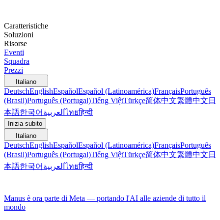
Caratteristiche
Soluzioni
Risorse
Eventi
Squadra
Prezzi
Italiano
Deutsch
English
Español
Español (Latinoamérica)
Français
Português
(Brasil)
Português (Portugal)
Tiếng Việt
Türkçe
简体中文
繁體中文
日
本語
한국어
العربية
ไทย
हिन्दी
Inizia subito
Italiano
Deutsch
English
Español
Español (Latinoamérica)
Français
Português
(Brasil)
Português (Portugal)
Tiếng Việt
Türkçe
简体中文
繁體中文
日
本語
한국어
العربية
ไทย
हिन्दी
Manus è ora parte di Meta — portando l'AI alle aziende di tutto il
mondo