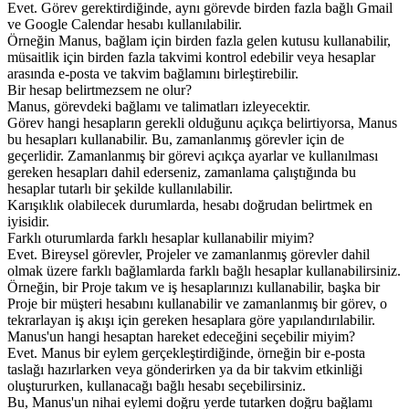
Evet. Görev gerektirdiğinde, aynı görevde birden fazla bağlı Gmail 
ve Google Calendar hesabı kullanılabilir.
Örneğin Manus, bağlam için birden fazla gelen kutusu kullanabilir, 
müsaitlik için birden fazla takvimi kontrol edebilir veya hesaplar 
arasında e-posta ve takvim bağlamını birleştirebilir.
Bir hesap belirtmezsem ne olur?
Manus, görevdeki bağlamı ve talimatları izleyecektir.
Görev hangi hesapların gerekli olduğunu açıkça belirtiyorsa, Manus 
bu hesapları kullanabilir. Bu, zamanlanmış görevler için de 
geçerlidir. Zamanlanmış bir görevi açıkça ayarlar ve kullanılması 
gereken hesapları dahil ederseniz, zamanlama çalıştığında bu 
hesaplar tutarlı bir şekilde kullanılabilir.
Karışıklık olabilecek durumlarda, hesabı doğrudan belirtmek en 
iyisidir.
Farklı oturumlarda farklı hesaplar kullanabilir miyim?
Evet. Bireysel görevler, Projeler ve zamanlanmış görevler dahil 
olmak üzere farklı bağlamlarda farklı bağlı hesaplar kullanabilirsiniz.
Örneğin, bir Proje takım ve iş hesaplarınızı kullanabilir, başka bir 
Proje bir müşteri hesabını kullanabilir ve zamanlanmış bir görev, o 
tekrarlayan iş akışı için gereken hesaplara göre yapılandırılabilir.
Manus'un hangi hesaptan hareket edeceğini seçebilir miyim?
Evet. Manus bir eylem gerçekleştirdiğinde, örneğin bir e-posta 
taslağı hazırlarken veya gönderirken ya da bir takvim etkinliği 
oluştururken, kullanacağı bağlı hesabı seçebilirsiniz.
Bu, Manus'un nihai eylemi doğru yerde tutarken doğru bağlamı 