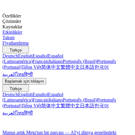
Özellikler
Çözümler
Kaynaklar
Etkinlikler
Takım
Fiyatlandırma
Türkçe
Deutsch
English
Español
Español
(Latinoamérica)
Français
Italiano
Português (Brasil)
Português
(Portugal)
Tiếng Việt
简体中文
繁體中文
日本語
한국어
العربية
ไทย
हिन्दी
Başlamak için tıklayın
Türkçe
Deutsch
English
Español
Español
(Latinoamérica)
Français
Italiano
Português (Brasil)
Português
(Portugal)
Tiếng Việt
简体中文
繁體中文
日本語
한국어
العربية
ไทย
हिन्दी
Manus artık Meta'nın bir parçası — AI'yi dünya genelindeki