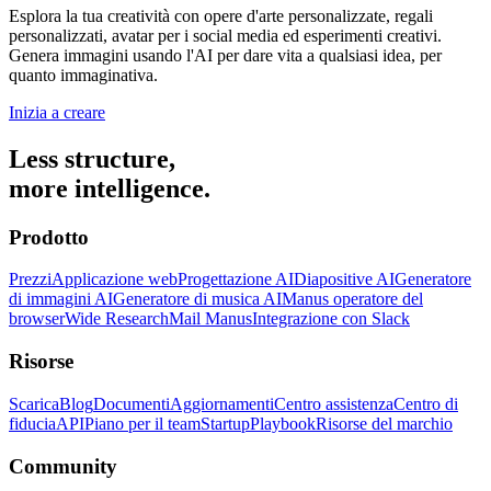
Esplora la tua creatività con opere d'arte personalizzate, regali
personalizzati, avatar per i social media ed esperimenti creativi.
Genera immagini usando l'AI per dare vita a qualsiasi idea, per
quanto immaginativa.
Inizia a creare
Less structure,
more intelligence.
Prodotto
Prezzi
Applicazione web
Progettazione AI
Diapositive AI
Generatore
di immagini AI
Generatore di musica AI
Manus operatore del
browser
Wide Research
Mail Manus
Integrazione con Slack
Risorse
Scarica
Blog
Documenti
Aggiornamenti
Centro assistenza
Centro di
fiducia
API
Piano per il team
Startup
Playbook
Risorse del marchio
Community