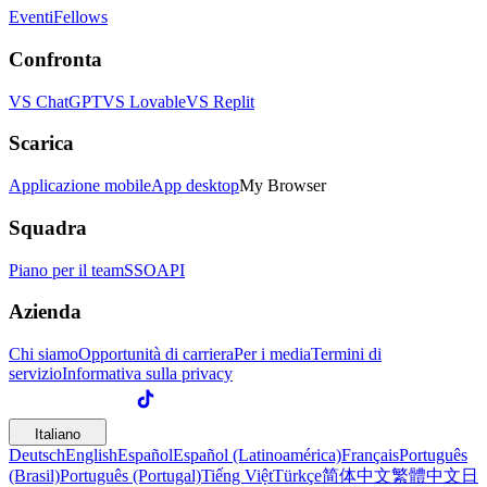
Eventi
Fellows
Confronta
VS ChatGPT
VS Lovable
VS Replit
Scarica
Applicazione mobile
App desktop
My Browser
Squadra
Piano per il team
SSO
API
Azienda
Chi siamo
Opportunità di carriera
Per i media
Termini di
servizio
Informativa sulla privacy
Italiano
Deutsch
English
Español
Español (Latinoamérica)
Français
Português
(Brasil)
Português (Portugal)
Tiếng Việt
Türkçe
简体中文
繁體中文
日