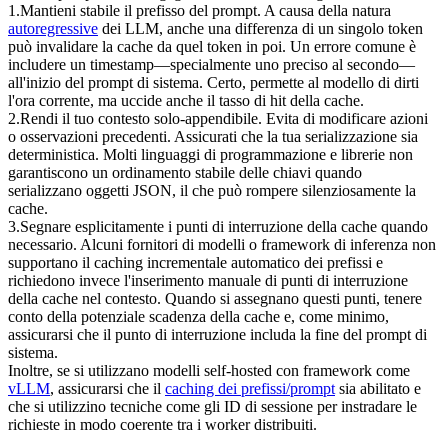
1
.
Mantieni stabile il prefisso del prompt.
 A causa della natura 
autoregressive
 dei LLM, anche una differenza di un singolo token 
può invalidare la cache da quel token in poi. Un errore comune è 
includere un timestamp—specialmente uno preciso al secondo—
all'inizio del prompt di sistema. Certo, permette al modello di dirti 
l'ora corrente, ma uccide anche il tasso di hit della cache.
2
.
Rendi il tuo contesto solo-appendibile.
 Evita di modificare azioni 
o osservazioni precedenti. Assicurati che la tua serializzazione sia 
deterministica. Molti linguaggi di programmazione e librerie non 
garantiscono un ordinamento stabile delle chiavi quando 
serializzano oggetti JSON, il che può rompere silenziosamente la 
cache.
3
.
Segnare esplicitamente i punti di interruzione della cache quando 
necessario.
 Alcuni fornitori di modelli o framework di inferenza non 
supportano il caching incrementale automatico dei prefissi e 
richiedono invece l'inserimento manuale di punti di interruzione 
della cache nel contesto. Quando si assegnano questi punti, tenere 
conto della potenziale scadenza della cache e, come minimo, 
assicurarsi che il punto di interruzione includa la fine del prompt di 
sistema.
Inoltre, se si utilizzano modelli self-hosted con framework come 
vLLM
, assicurarsi che il 
caching dei prefissi/prompt
 sia abilitato e 
che si utilizzino tecniche come gli 
ID di sessione
 per instradare le 
richieste in modo coerente tra i worker distribuiti.