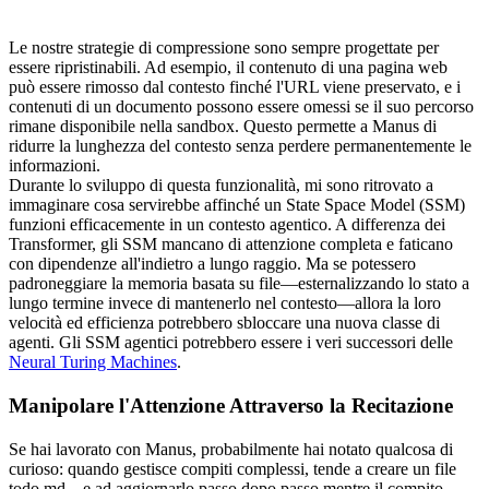
Le nostre strategie di compressione sono sempre progettate per 
essere 
ripristinabili
. Ad esempio, il contenuto di una pagina web 
può essere rimosso dal contesto finché l'URL viene preservato, e i 
contenuti di un documento possono essere omessi se il suo percorso 
rimane disponibile nella sandbox. Questo permette a Manus di 
ridurre la lunghezza del contesto senza perdere permanentemente le 
informazioni.
Durante lo sviluppo di questa funzionalità, mi sono ritrovato a 
immaginare cosa servirebbe affinché un 
State Space Model (SSM)
funzioni efficacemente in un contesto agentico. A differenza dei 
Transformer, gli SSM mancano di attenzione completa e faticano 
con dipendenze all'indietro a lungo raggio. Ma se potessero 
padroneggiare la memoria basata su file—esternalizzando lo stato a 
lungo termine invece di mantenerlo nel contesto—allora la loro 
velocità ed efficienza potrebbero sbloccare una nuova classe di 
agenti. Gli SSM agentici potrebbero essere i veri successori delle 
Neural Turing Machines
.
Manipolare l'Attenzione Attraverso la Recitazione
Se hai lavorato con Manus, probabilmente hai notato qualcosa di 
curioso: quando gestisce compiti complessi, tende a creare un file 
todo.md
—e ad aggiornarlo passo dopo passo mentre il compito 