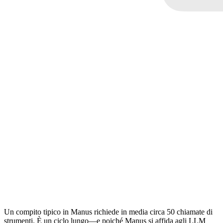
Un compito tipico in Manus richiede in media circa 
50 chiamate di 
strumenti
. È un ciclo lungo—e poiché Manus si affida agli LLM 