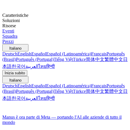
Caratteristiche
Soluzioni
Risorse
Eventi
Squadra
Prezzi
Italiano
Deutsch
English
Español
Español (Latinoamérica)
Français
Português
(Brasil)
Português (Portugal)
Tiếng Việt
Türkçe
简体中文
繁體中文
日
本語
한국어
العربية
ไทย
हिन्दी
Inizia subito
Italiano
Deutsch
English
Español
Español (Latinoamérica)
Français
Português
(Brasil)
Português (Portugal)
Tiếng Việt
Türkçe
简体中文
繁體中文
日
本語
한국어
العربية
ไทย
हिन्दी
Manus è ora parte di Meta — portando l'AI alle aziende di tutto il
mondo