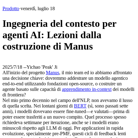
Prodotto
·
venerdì, luglio 18
Ingegneria del contesto per
agenti AI: Lezioni dalla
costruzione di Manus
2025/7/18 -
-
Yichao 'Peak' Ji
All'inizio del progetto 
Manus
, il mio team ed io abbiamo affrontato 
una decisione chiave: dovremmo addestrare un modello agentico 
end-to-end utilizzando fondazioni open-source, o costruire un 
agente basato sulle capacità di 
apprendimento in-context
 dei modelli 
di frontiera?
Nel mio primo decennio nel campo dell'NLP, non avevamo il lusso 
di quella scelta. Nei lontani giorni di 
BERT
 (sì, sono passati sette 
anni), i modelli dovevano essere fine-tuned—e valutati—prima di 
poter essere trasferiti a un nuovo compito. Quel processo spesso 
richiedeva settimane per iterazione, anche se i modelli erano 
minuscoli rispetto agli LLM di oggi. Per applicazioni in rapida 
evoluzione, specialmente pre-PMF, questi 
cicli di feedback lenti