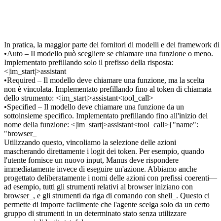
In pratica, la maggior parte dei fornitori di modelli e dei framework 
•
Auto
 – Il modello può scegliere se chiamare una funzione o meno. 
Implementato prefillando solo il prefisso della risposta: 
<|im_start|>assistant
•
Required
 – Il modello deve chiamare una funzione, ma la scelta 
non è vincolata. Implementato prefillando fino al token di chiamata 
dello strumento: 
<|im_start|>assistant<tool_call>
•
Specified
 – Il modello deve chiamare una funzione 
da un 
sottoinsieme specifico
. Implementato prefillando fino all'inizio del 
nome della funzione: 
<|im_start|>assistant<tool_call>{"name": 
"browser_
Utilizzando questo, vincoliamo la selezione delle azioni 
mascherando direttamente i logit dei token. Per esempio, quando 
l'utente fornisce un nuovo input, Manus deve rispondere 
immediatamente invece di eseguire un'azione. Abbiamo anche 
progettato deliberatamente i nomi delle azioni con prefissi coerenti—
ad esempio, tutti gli strumenti relativi al browser iniziano con 
browser_
, e gli strumenti da riga di comando con 
shell_
. Questo ci 
permette di imporre facilmente che l'agente scelga solo da un certo 
gruppo di strumenti in un determinato stato 
senza utilizzare 