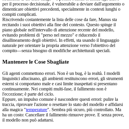
per il processo decisionale, è vulnerabile a deviare dall'argomento o 
dimenticare obiettivi precedenti, specialmente in contesti lunghi o 
compiti complicati.
Riscrivendo costantemente la lista delle cose da fare, Manus sta 
recitando i suoi obiettivi alla fine del contesto
. Questo spinge il 
piano globale nell'intervallo di attenzione recente del modello, 
evitando problemi di "
perso nel mezzo
" e riducendo il 
disallineamento degli obiettivi. In effetti, sta usando il linguaggio 
naturale per orientare la propria attenzione verso l'obiettivo del 
compito—senza bisogno di modifiche architetturali speciali.
Mantenere le Cose Sbagliate
Gli agenti commettono errori. Non è un bug, è la realtà. I modelli 
linguistici allucinano, gli ambienti restituiscono errori, gli strumenti 
esterni si comportano male e casi limite inaspettati si presentano 
continuamente. Nei compiti multi-fase, il fallimento non è 
l'eccezione; è parte del ciclo.
Eppure, un impulso comune è nascondere questi errori: pulire la 
traccia, riprovare l'azione o resettare lo stato del modello e affidarsi 
alla magica "
temperature
". Sembra più sicuro, più controllato. Ma 
ha un costo: 
Cancellare il fallimento rimuove prove
. E senza prove, 
il modello non può adattarsi.