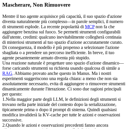
Mascherare, Non Rimuovere
Mentre il tuo agente acquisisce più capacità, il suo spazio d'azione 
diventa naturalmente più complesso—in parole semplici, il 
numero 
di strumenti
 esplode. La recente popolarità di 
MCP
 non fa che 
aggiungere benzina sul fuoco. Se permetti strumenti configurabili 
dall'utente, credimi: qualcuno inevitabilmente collegherà centinaia 
di misteriosi strumenti al tuo spazio d'azione accuratamente curato. 
Di conseguenza, il modello è più propenso a selezionare l'azione 
sbagliata o a prendere un percorso inefficiente. In breve, il tuo 
agente pesantemente armato diventa più stupido.
Una reazione naturale è progettare uno spazio d'azione dinamico—
forse caricando strumenti su richiesta usando qualcosa di simile a 
RAG
. Abbiamo provato anche questo in Manus. Ma i nostri 
esperimenti suggeriscono una regola chiara: a meno che non sia 
assolutamente necessario, 
evita di aggiungere o rimuovere strumenti 
dinamicamente durante l'iterazione
. Ci sono due ragioni principali 
per questo:
1
.
Nella maggior parte degli LLM, le definizioni degli strumenti si 
trovano nella parte iniziale del contesto dopo la serializzazione, 
tipicamente prima o dopo il prompt di sistema. Quindi qualsiasi 
modifica invaliderà la KV-cache per tutte le azioni e osservazioni 
successive.
2
.
Quando le azioni e osservazioni precedenti fanno ancora 