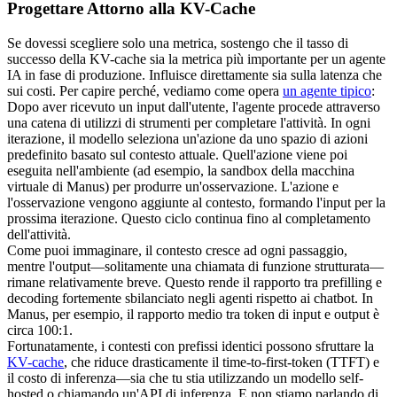
Progettare Attorno alla KV-Cache
Se dovessi scegliere solo una metrica, sostengo che il 
tasso di 
successo della KV-cache
 sia la metrica più importante per un agente 
IA in fase di produzione. Influisce direttamente sia sulla latenza che 
sui costi. Per capire perché, vediamo come opera 
un agente tipico
:
Dopo aver ricevuto un input dall'utente, l'agente procede attraverso 
una catena di utilizzi di strumenti per completare l'attività. In ogni 
iterazione, il modello seleziona un'
azione
 da uno spazio di azioni 
predefinito basato sul contesto attuale. Quell'azione viene poi 
eseguita nell'
ambiente
 (ad esempio, la sandbox della macchina 
virtuale di Manus) per produrre un'
osservazione
. L'azione e 
l'osservazione vengono aggiunte al contesto, formando l'input per la 
prossima iterazione. Questo ciclo continua fino al completamento 
dell'attività.
Come puoi immaginare, il contesto cresce ad ogni passaggio, 
mentre l'output—solitamente una chiamata di funzione strutturata—
rimane relativamente breve. Questo rende il rapporto tra 
prefilling
 e 
decoding
 fortemente sbilanciato negli agenti rispetto ai chatbot. In 
Manus, per esempio, il rapporto medio tra token di input e output è 
circa 
100:1
.
Fortunatamente, i contesti con prefissi identici possono sfruttare la 
KV-cache
, che riduce drasticamente il 
time-to-first-token (TTFT)
 e 
il costo di inferenza—sia che tu stia utilizzando un modello self-
hosted o chiamando un'API di inferenza. E non stiamo parlando di 