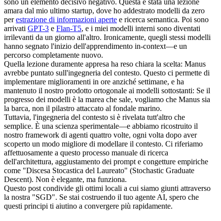
sono un elemento decisivo negativo. Questa è stata una lezione 
amara dal mio ultimo startup, dove ho addestrato modelli da zero 
per 
estrazione di informazioni aperte
 e ricerca semantica. Poi sono 
arrivati 
GPT-3
 e 
Flan-T5
, e i miei modelli interni sono diventati 
irrilevanti da un giorno all'altro. Ironicamente, quegli stessi modelli 
hanno segnato l'inizio dell'apprendimento in-context—e un 
percorso completamente nuovo.
Quella lezione duramente appresa ha reso chiara la scelta: 
Manus 
avrebbe puntato sull'ingegneria del contesto
. Questo ci permette di 
implementare miglioramenti in ore anziché settimane, e ha 
mantenuto il nostro prodotto ortogonale ai modelli sottostanti: 
Se il 
progresso dei modelli è la marea che sale, vogliamo che Manus sia 
la barca
, non il pilastro attaccato al fondale marino.
Tuttavia, l'ingegneria del contesto si è rivelata tutt'altro che 
semplice. È una scienza sperimentale—e abbiamo ricostruito il 
nostro framework di agenti quattro volte, ogni volta dopo aver 
scoperto un modo migliore di modellare il contesto. Ci riferiamo 
affettuosamente a questo processo manuale di ricerca 
dell'architettura, aggiustamento dei prompt e congetture empiriche 
come "
Discesa Stocastica del 
Laureato
" (Stochastic Graduate 
Descent)
. Non è elegante, ma funziona.
Questo post condivide gli ottimi locali a cui siamo giunti attraverso 
la nostra "SGD". Se stai costruendo il tuo agente AI, spero che 
questi principi ti aiutino a convergere più rapidamente.