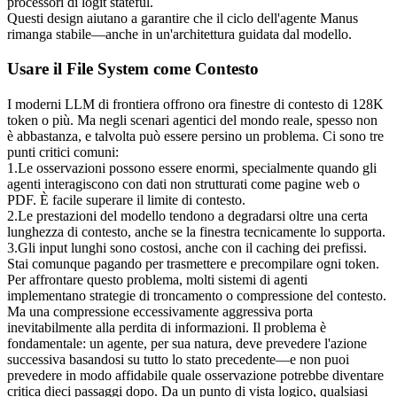
processori di logit stateful
.
Questi design aiutano a garantire che il ciclo dell'agente Manus 
rimanga stabile—anche in un'architettura guidata dal modello.
Usare il File System come Contesto
I moderni LLM di frontiera offrono ora finestre di contesto di 128K 
token o più. Ma negli scenari agentici del mondo reale, spesso non 
è abbastanza, e talvolta può essere persino un problema. Ci sono tre 
punti critici comuni:
1
.
Le osservazioni possono essere enormi
, specialmente quando gli 
agenti interagiscono con dati non strutturati come pagine web o 
PDF. È facile superare il limite di contesto.
2
.
Le prestazioni del modello tendono a degradarsi
 oltre una certa 
lunghezza di contesto, anche se la finestra tecnicamente lo supporta.
3
.
Gli input lunghi sono costosi
, anche con il caching dei prefissi. 
Stai comunque pagando per trasmettere e precompilare ogni token.
Per affrontare questo problema, molti sistemi di agenti 
implementano strategie di troncamento o compressione del contesto. 
Ma una compressione eccessivamente aggressiva porta 
inevitabilmente alla perdita di informazioni. Il problema è 
fondamentale: un agente, per sua natura, deve prevedere l'azione 
successiva basandosi su tutto lo stato precedente—e 
non puoi
prevedere in modo affidabile quale osservazione potrebbe diventare 
critica dieci passaggi dopo. Da un punto di vista logico, qualsiasi 