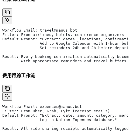
Workflow Email: travel@manus.bot
Filter: From airlines, hotels, conference organizers
Default Prompt: "Extract: dates, locations, confirmatio
                Add to Google Calendar with 1-hour buff
                Set reminders 24h and 2h before departu
Result: Every booking confirmation automatically become
        with appropriate reminders and travel buffers.
费用跟踪工作流
Workflow Email: expenses@manus.bot
Filter: From Uber, Grab, Lyft (receipt emails)
Default Prompt: "Extract: date, amount, category, merch
                Log to Notion Expenses database."
Result: All ride-sharing receipts automatically logged 