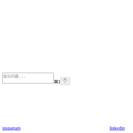
⌘
I
instagram
linkedin