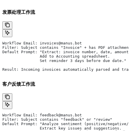
发票处理工作流
Workflow Email: invoices@manus.bot
Filter: Subject contains "Invoice" + has PDF attachment
Default Prompt: "Extract: invoice number, date, amount,
                Add to Accounting spreadsheet.
                Set reminder 3 days before due date."
Result: Incoming invoices automatically parsed and trac
客户反馈工作流
Workflow Email: feedback@manus.bot
Filter: Subject contains "feedback" or "review"
Default Prompt: "Analyze sentiment (positive/negative/n
                Extract key issues and suggestions.