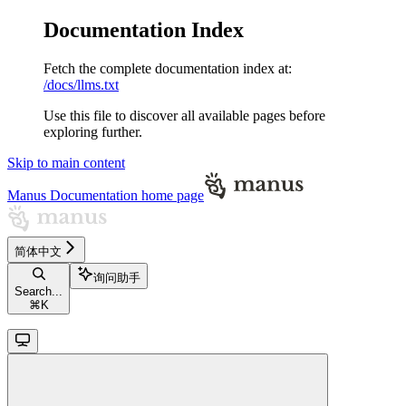
Documentation Index
Fetch the complete documentation index at:
/docs/llms.txt
Use this file to discover all available pages before
exploring further.
Skip to main content
Manus Documentation
home page
简体中文
询问助手
Search...
⌘
K