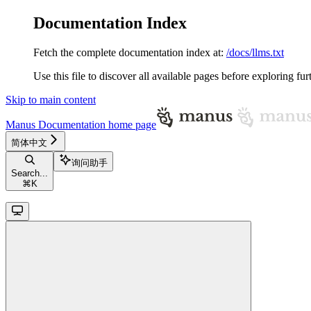
Documentation Index
Fetch the complete documentation index at:
/docs/llms.txt
Use this file to discover all available pages before exploring fur
Skip to main content
Manus Documentation
home page
简体中文
询问助手
Search...
⌘
K