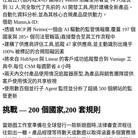
到 32 人,完全取代了先前的 AI 開發工具,用於建構全新產品、
自動化資料分析,並為其核心合規產品提供動力。
借助 Manus,k-ID:
•
透過 MCP 將 Neimo(一個由 AI 驅動的監管情報層,覆蓋 197 個
國家與 285+ 個司法管轄區)直接整合至其工作流程中
•
建構了供應商評估工具,追蹤 47 家供應商,並主動識別出幾乎 
100% 被標記的合規阻礙因素
•
將來自 HubSpot 與 Linear 的客戶成功追蹤整合到 Vantage 工
具中,每位 CSM 每週節省 4 小時
•
兩天內交付產品使用情況追蹤器原型,為產品與銷售團隊提供
客戶使用情況的共享檢視
•
使用數百個並行子 Agent 監控並分析了超過 500 個網站的監
管更新
挑戰 — 200 個國家,200 套規則
當遊戲工作室準備在全球發行一款新遊戲時,法律審查流程往
往如出一轍。產品經理等待數天或數週以取得涵蓋多個實務領