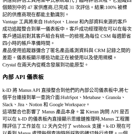
供應商評估工具
用集中式系統取代了臨時評估流程。它追蹤四
個類別中的 47 家供應商,已完成 31 次評估。結果:100% 被標
記的供應商現在都能主動識別。
Vantage 工具
將來自 HubSpot、Linear 和內部資料來源的客戶
成功追蹤整合到單一儀表板中。客戶成功經理現在可以在每次
客戶通話前對其客戶組合有統一的檢視,為每位 CSM 每週節省
四小時的帳戶準備時間。
產品使用追蹤器
彌合了匿名產品遙測資料與 CRM 記錄之間的
差距。儀表板顯示哪些功能正在被使用以及使用規模。
Crystal 在兩天內從概念發展到功能原型。
內部 API 儀表板
k-ID 將 Manus API 直接整合到他們的內部公司儀表板中,將七
個平台連接到單一查詢介面:HubSpot、Metabase、Granola、
Slack、Jira、Notion 和 Google Workspace。
這項整合也影響了 Manus 產品本身。當 Kieran 詢問 API 是否
可以在 k-ID 的儀表板內直接顯示思維鏈推理時,Manus 工程團
隊評估了工作並在 12 天內交付了 webhook 支援。k-ID 現在可
以看到 Manus 處理每個查詢時所採取的確切執行步驟。一個