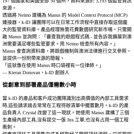
197 個國家和美國全部 50 個州，資料來源於 3,193 個監管資訊
來源。
透過將 Neimo 建構為 Manus 的 Model Context Protocol (MCP) 
連接器，k-ID 讓團隊可以在日常工作流程中直接存取這個龐
大的監管資料庫。產品經理無需花費數週研究新市場，只需開
啟 Manus 並詢問：「審查我的遊戲程式碼 - 並告訴我擴展到澳
洲需要滿足哪些監管要求。用 Neimo 檢查所有內容。」
Manus 會查詢資料庫，將遊戲機制與澳洲法律進行交叉參照，
並提供一份附帶來源的簡報。
「這就像在使用 Manus 時口袋裡有一位律師。」
— Kieran Donovan，k-ID 創辦人
從創意到部署產品僅需數小時
當 k-ID 的產品和客戶成功團隊識別出高價值的內部工具需求
時,這些請求過去常常在工程待辦清單中擱置數月。k-ID 的產
品負責人 Crystal 改變了這一現狀。她使用 Manus 建構了三個
生產級內部工具,沒有提交一張 Jira 工單,也沒有占用一個工程
衝刺。