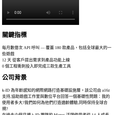
關鍵指標
每月數億次 API 呼叫
 — 覆蓋 180 款產品，包括全球最大的一
些遊戲
12 天
 從客戶提出需求到產品功能上線
0
 個工程衝刺投入即完成三款生產工具
公司背景
k-ID 為年齡感知的網際網路打造基礎設施層。該公司由 a16z 
支持,協助遊戲工作室與數位平台回答一個基礎性問題：我的
使用者多大?我們如何為他們打造適齡體驗,同時保持全球合
規?
在過去六個月裡,k-ID 團隊的 Manus 活躍使用者從 14 人成長