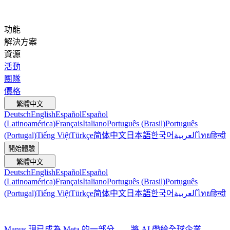
功能
解決方案
資源
活動
團隊
價格
繁體中文
Deutsch
English
Español
Español
(Latinoamérica)
Français
Italiano
Português (Brasil)
Português
(Portugal)
Tiếng Việt
Türkçe
简体中文
日本語
한국어
العربية
ไทย
हिन्दी
開始體驗
繁體中文
Deutsch
English
Español
Español
(Latinoamérica)
Français
Italiano
Português (Brasil)
Português
(Portugal)
Tiếng Việt
Türkçe
简体中文
日本語
한국어
العربية
ไทย
हिन्दी
Manus 現已成為 Meta 的一部分——將 AI 帶給全球企業