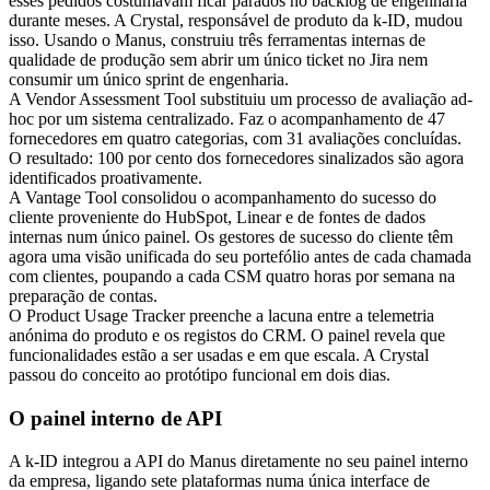
esses pedidos costumavam ficar parados no backlog de engenharia 
durante meses. A Crystal, responsável de produto da k-ID, mudou 
isso. Usando o Manus, construiu três ferramentas internas de 
qualidade de produção sem abrir um único ticket no Jira nem 
consumir um único sprint de engenharia.
A Vendor Assessment Tool
 substituiu um processo de avaliação ad-
hoc por um sistema centralizado. Faz o acompanhamento de 47 
fornecedores em quatro categorias, com 31 avaliações concluídas. 
O resultado: 100 por cento dos fornecedores sinalizados são agora 
identificados proativamente.
A Vantage Tool
 consolidou o acompanhamento do sucesso do 
cliente proveniente do HubSpot, Linear e de fontes de dados 
internas num único painel. Os gestores de sucesso do cliente têm 
agora uma visão unificada do seu portefólio antes de cada chamada 
com clientes, poupando a cada CSM quatro horas por semana na 
preparação de contas.
O Product Usage Tracker
 preenche a lacuna entre a telemetria 
anónima do produto e os registos do CRM. O painel revela que 
funcionalidades estão a ser usadas e em que escala. A Crystal 
passou do conceito ao protótipo funcional em dois dias.
O painel interno de API
A k-ID integrou a API do Manus diretamente no seu painel interno 
da empresa, ligando sete plataformas numa única interface de 