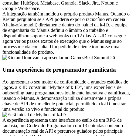
consulta: HubSpot, Metabase, Granola, Slack, Jira, Notion e 
Google Workspace.
A integração também moldou o próprio produto Manus. Quando o 
Kieran perguntou se a API poderia expor o raciocínio em cadeia 
(chain-of-thought) diretamente dentro do painel da k-ID, a equipa 
de engenharia do Manus definiu o âmbito do trabalho e 
disponibilizou suporte a webhooks em 12 dias. A k-ID consegue 
agora ver os passos exatos de execução que o Manus segue ao 
processar cada consulta. Um pedido de cliente tornou-se uma 
funcionalidade do produto.
Uma experiência de programador gamificada
Ao apresentar o seu motor de conformidade a grandes estúdios de 
jogos, a k-ID construiu "Mythos of k-ID", uma experiência de 
onboarding para programadores totalmente interativa e gamificada, 
usando o Manus. A demonstração utiliza diretamente a própria 
chave de API de um cliente potencial, permitindo à k-ID mostrar 
uma versão ao vivo e funcional do produto.
A experiência apresenta uma interface ao estilo de um RPG de 
fantasia, um Codex do Programador com 13 entradas contendo 
documentação real de API e percursos guiados pelos principais 