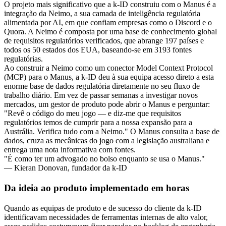
O projeto mais significativo que a k-ID construiu com o Manus é a 
integração da Neimo, a sua camada de inteligência regulatória 
alimentada por AI, em que confiam empresas como o Discord e o 
Quora. A Neimo é composta por uma base de conhecimento global 
de requisitos regulatórios verificados, que abrange 197 países e 
todos os 50 estados dos EUA, baseando-se em 3193 fontes 
regulatórias.
Ao construir a Neimo como um conector Model Context Protocol 
(MCP) para o Manus, a k-ID deu à sua equipa acesso direto a esta 
enorme base de dados regulatória diretamente no seu fluxo de 
trabalho diário. Em vez de passar semanas a investigar novos 
mercados, um gestor de produto pode abrir o Manus e perguntar: 
"Revê o código do meu jogo — e diz-me que requisitos 
regulatórios temos de cumprir para a nossa expansão para a 
Austrália. Verifica tudo com a Neimo." O Manus consulta a base de 
dados, cruza as mecânicas do jogo com a legislação australiana e 
entrega uma nota informativa com fontes.
"É como ter um advogado no bolso enquanto se usa o Manus."
— Kieran Donovan, fundador da k-ID
Da ideia ao produto implementado em horas
Quando as equipas de produto e de sucesso do cliente da k-ID 
identificavam necessidades de ferramentas internas de alto valor, 