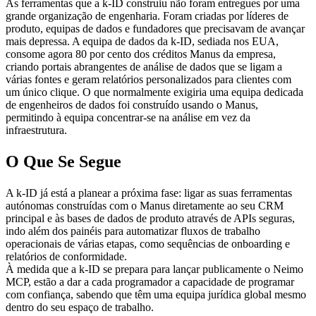
As ferramentas que a k-ID construiu não foram entregues por uma 
grande organização de engenharia. Foram criadas por líderes de 
produto, equipas de dados e fundadores que precisavam de avançar 
mais depressa. A equipa de dados da k-ID, sediada nos EUA, 
consome agora 80 por cento dos créditos Manus da empresa, 
criando portais abrangentes de análise de dados que se ligam a 
várias fontes e geram relatórios personalizados para clientes com 
um único clique. O que normalmente exigiria uma equipa dedicada 
de engenheiros de dados foi construído usando o Manus, 
permitindo à equipa concentrar-se na análise em vez da 
infraestrutura.
O Que Se Segue
A k-ID já está a planear a próxima fase: ligar as suas ferramentas 
autónomas construídas com o Manus diretamente ao seu CRM 
principal e às bases de dados de produto através de APIs seguras, 
indo além dos painéis para automatizar fluxos de trabalho 
operacionais de várias etapas, como sequências de onboarding e 
relatórios de conformidade.
À medida que a k-ID se prepara para lançar publicamente o Neimo 
MCP, estão a dar a cada programador a capacidade de programar 
com confiança, sabendo que têm uma equipa jurídica global mesmo 
dentro do seu espaço de trabalho.