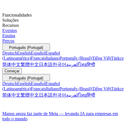
Funcionalidades
Soluções
Recursos
Eventos
Equipa
Preços
Português (Portugal)
Deutsch
English
Español
Español
(Latinoamérica)
Français
Italiano
Português (Brasil)
Tiếng Việt
Türkçe
简体中文
繁體中文
日本語
한국어
العربية
ไทย
हिन्दी
Começar
Português (Portugal)
Deutsch
English
Español
Español
(Latinoamérica)
Français
Italiano
Português (Brasil)
Tiếng Việt
Türkçe
简体中文
繁體中文
日本語
한국어
العربية
ไทย
हिन्दी
Manus agora faz parte de Meta — levando IA para empresas em
todo o mundo