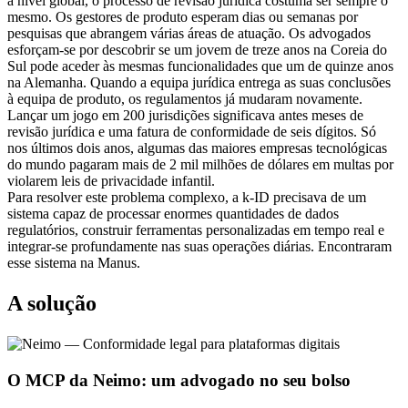
a nível global, o processo de revisão jurídica costuma ser sempre o 
mesmo. Os gestores de produto esperam dias ou semanas por 
pesquisas que abrangem várias áreas de atuação. Os advogados 
esforçam-se por descobrir se um jovem de treze anos na Coreia do 
Sul pode aceder às mesmas funcionalidades que um de quinze anos 
na Alemanha. Quando a equipa jurídica entrega as suas conclusões 
à equipa de produto, os regulamentos já mudaram novamente.
Lançar um jogo em 200 jurisdições significava antes meses de 
revisão jurídica e uma fatura de conformidade de seis dígitos. Só 
nos últimos dois anos, algumas das maiores empresas tecnológicas 
do mundo pagaram mais de 2 mil milhões de dólares em multas por 
violarem leis de privacidade infantil.
Para resolver este problema complexo, a k-ID precisava de um 
sistema capaz de processar enormes quantidades de dados 
regulatórios, construir ferramentas personalizadas em tempo real e 
integrar-se profundamente nas suas operações diárias. Encontraram 
esse sistema na Manus.
A solução
O MCP da Neimo: um advogado no seu bolso