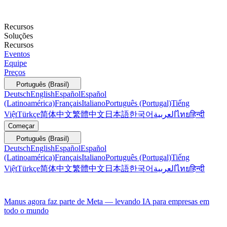
Recursos
Soluções
Recursos
Eventos
Equipe
Preços
Português (Brasil)
Deutsch
English
Español
Español
(Latinoamérica)
Français
Italiano
Português (Portugal)
Tiếng
Việt
Türkçe
简体中文
繁體中文
日本語
한국어
العربية
ไทย
हिन्दी
Começar
Português (Brasil)
Deutsch
English
Español
Español
(Latinoamérica)
Français
Italiano
Português (Portugal)
Tiếng
Việt
Türkçe
简体中文
繁體中文
日本語
한국어
العربية
ไทย
हिन्दी
Manus agora faz parte de Meta — levando IA para empresas em
todo o mundo