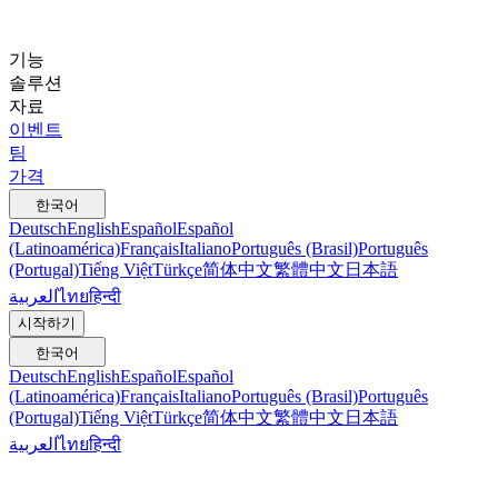
기능
솔루션
자료
이벤트
팀
가격
한국어
Deutsch
English
Español
Español
(Latinoamérica)
Français
Italiano
Português (Brasil)
Português
(Portugal)
Tiếng Việt
Türkçe
简体中文
繁體中文
日本語
العربية
ไทย
हिन्दी
시작하기
한국어
Deutsch
English
Español
Español
(Latinoamérica)
Français
Italiano
Português (Brasil)
Português
(Portugal)
Tiếng Việt
Türkçe
简体中文
繁體中文
日本語
العربية
ไทย
हिन्दी