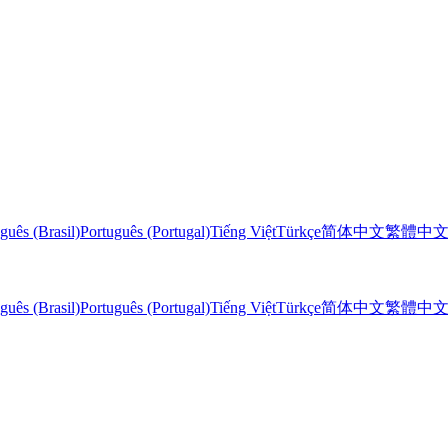
guês (Brasil)
Português (Portugal)
Tiếng Việt
Türkçe
简体中文
繁體中
guês (Brasil)
Português (Portugal)
Tiếng Việt
Türkçe
简体中文
繁體中