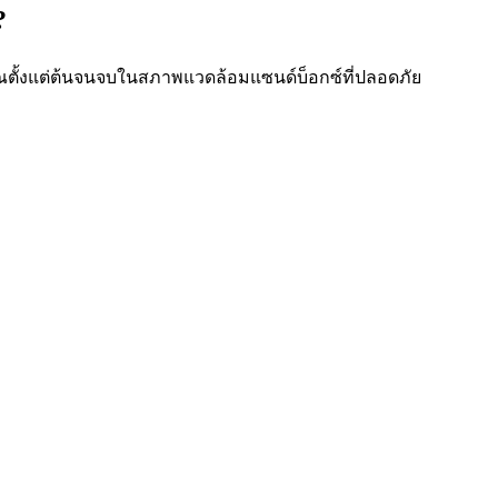
?
ณตั้งแต่ต้นจนจบในสภาพแวดล้อมแซนด์บ็อกซ์ที่ปลอดภัย