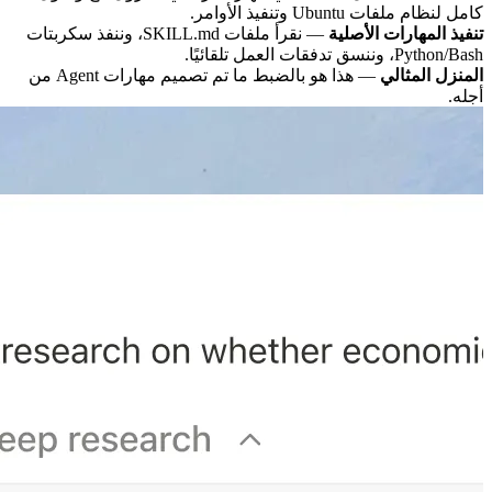
كامل لنظام ملفات Ubuntu وتنفيذ الأوامر.
تنفيذ المهارات الأصلية
— نقرأ ملفات SKILL.md، وننفذ سكربتات
Python/Bash، وننسق تدفقات العمل تلقائيًا.
المنزل المثالي
— هذا هو بالضبط ما تم تصميم مهارات Agent من
أجله.