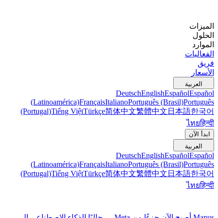
الميزات
الحلول
الموارد
الفعاليات
فريق
الأسعار
العربية
Deutsch
English
Español
Español
(Latinoamérica)
Français
Italiano
Português (Brasil)
Português
(Portugal)
Tiếng Việt
Türkçe
简体中文
繁體中文
日本語
한국어
ไทย
हिन्दी
ابدأ الآن
العربية
Deutsch
English
Español
Español
(Latinoamérica)
Français
Italiano
Português (Brasil)
Português
(Portugal)
Tiếng Việt
Türkçe
简体中文
繁體中文
日本語
한국어
ไทย
हिन्दी
Manus أصبح الآن جزءًا من Meta — جالبًا الذكاء الاصطناعي إلى