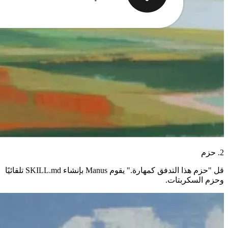
2. حزم
قل "حزم هذا التدفق كمهارة." يقوم Manus بإنشاء SKILL.md تلقائيًا
وحزم السكربتات.