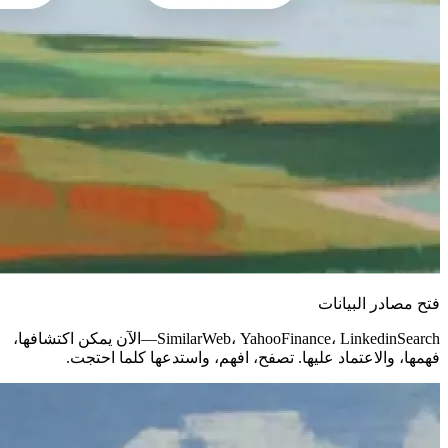
فتح مصادر البيانات
SimilarWeb، YahooFinance، LinkedinSearch—الآن يمكن اكتشافها،
فهمها، والاعتماد عليها. تصفح، افهم، واستدعها كلما احتجت.