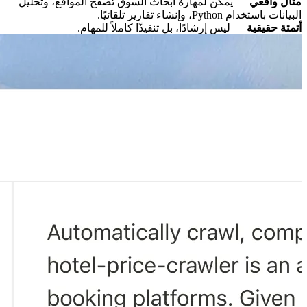
مثال واقعي
— يمكن لمهارة أبحاث السوق تصفح المواقع، وتحليل
البيانات باستخدام Python، وإنشاء تقارير تلقائيًا.
أتمتة حقيقية
— ليس إرشادًا، بل تنفيذًا كاملاً للمهام.