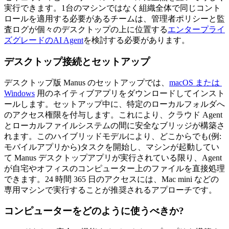
実行できます。1台のマシンではなく組織全体で同じコント
ロールを適用する必要があるチームは、管理者ポリシーと監
査ログが個々のデスクトップの上に位置する
エンタープライ
ズグレードのAI Agent
を検討する必要があります。
デスクトップ接続とセットアップ
デスクトップ版 Manus のセットアップでは、
macOS または 
Windows
 用のネイティブアプリをダウンロードしてインスト
ールします。セットアップ中に、特定のローカルフォルダへ
のアクセス権限を付与します。これにより、クラウド Agent 
とローカルファイルシステムの間に安全なブリッジが構築さ
れます。このハイブリッドモデルにより、どこからでも(例:
モバイルアプリから)タスクを開始し、マシンが起動してい
て Manus デスクトップアプリが実行されている限り、Agent 
が自宅やオフィスのコンピューター上のファイルを直接処理
できます。24 時間 365 日のアクセスには、Mac mini などの
専用マシンで実行することが推奨されるアプローチです。
コンピューターをどのように使うべきか?