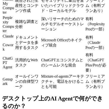
統合された生
セキュリティに重点を置
フリーミア
My 
産性とコンテ
いたハイブリッドクラウ
ム（有料プ
Compu
ンツ作成
ド・ローカルモデル
ランあり）
ter
Perple
深いリサーチのためのマ
有料
複雑な調査と
xity 
ルチモデルオーケストレ
（Perplexity 
Compu
分析
ーション
Proの一部）
ter
Claude
ドキュメント
有料
Microsoft Officeのネイテ
とデータを多
（Claude 
Cowor
ィブ統合
用するタスク
Proの一部）
k
有料
ChatG
汎用的なWeb
ChatGPTエコシステムと
（ChatGPT 
PT 
タスク
のシームレスな統合
Plus/Proが必
Agent
要）
オールインワ
Mixture-of-agentsアーキテ
フリーミア
Gensp
ンの自律型ワ
クチャ、電話をかけるこ
ム（有料プ
ark
ーク
とも可能
ランあり）
デスクトップ上のAI Agentで何ができ
るのか？