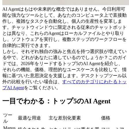
AI Agentはもはや未来的な概念ではありません。今日利用可
能な強力なツールとして、あなたのコンピュータ上で直接動
作し、複雑なタスクを自動化し、個人の生産性を変革しま
す。チャットウィンドウに限定される従来のチャットボット
とは異なり、これらのAgentはローカルファイルとやり取り
し、ソフトウェアを実行し、複数ステップのワークフローを
自律的に実行できます。
しかし、それぞれ独自の強みと焦点を持つ選択肢が増えてい
る中で、どれがあなたに適しているのでしょうか？このガイ
ドでは、2026年をリードするトップ5のAI Agentを紹介し、
それらの機能、価格、理想的なユースケースを比較して、情
報に基づいた意思決定を支援します。デスクトップツール以
外の比較を行いたい場合は、
すべてのカテゴリにわたるトッ
プAI Agent
をご覧ください。
一目でわかる：トップ5のAI Agent
ツー
最適な用途
主な差別化要素
価格
ル
Manus 