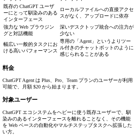
既存の ChatGPT ユーザ
ローカルファイルへの直接アクセ
ーにとって馴染みのある
スがなく、アップロードに依存
インターフェース
強力な Web ブラウジン
深いデスクトップ統合への注力が
グと対話機能
少ない
専用の「Agent」というよりツー
幅広い一般的タスクにお
ル付きのチャットボットのように
ける高いパフォーマンス
感じられることがある
料金
ChatGPT Agent は 
Plus、Pro、Team
 プランのユーザーが利用
可能で、
月額 $20
 から始まります。
対象ユーザー
ChatGPT エコシステムをヘビーに使う既存ユーザーで、馴
染みのあるインターフェースを離れることなく、その機能
を Web ベースの自動化やマルチステップタスクへ拡張した
い方。