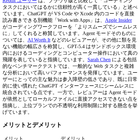
Reddit ユーザー
 は、ブラウザ版と比較して「コーディング
タスクにおいてはるかに信頼性が高く一貫している」と述べ
ています。ChatGPT が VS Code や Xcode 内のコードを直接
読み書きできる別機能「Work with Apps」は、
Apple Insider
がコーディングワークフローを「よりスムーズでシームレス
に」してくれると称賛しています。Agent モードそのものに
ついては、
AI Worth It
 などのレビュアーが、その他に類を見
ない機能の幅広さを称賛し、GPT-5.4 はサンドボックス環境
内におけるコーディングとコンピューター操作において真の
飛躍を表していると指摘しています。
Sarah Chen
 による包括
的なベンチマークテストでは、一般的な Web タスクと複雑
な分析において高いパフォーマンスを発揮しています。ユー
ザーにとっての主な魅力は参入障壁の低さであり、既に日常
的に使い慣れた ChatGPT インターフェースにシームレスに
統合されている点です。一方で、レビュアーは Agent モード
が依然としてローカルファイルに直接アクセスできない点を
指摘し、上位プランでの不透明な利用制限に対する懸念を挙
げています。
メリットとデメリット
メリット
デメリット