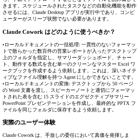
きます。スケジュールされたタスクなどの自動化機能を動作
させるには、Claude Desktop アプリが実行中であり、コンピ
ューターがスリープ状態でない必要があります。
Claude Cowork はどのように使うべきか？
•
ローカルドキュメントの一括処理:
 一貫性のないフォーマッ
トで散らかった数百件の営業レポートが入ったデスクトップ
上のフォルダを指定し、サマリーダッシュボード、チャー
ト、動作する数式を含む単一のクリーンなマスター Excel ワ
ークブックを作成するよう依頼します。これは、深いネイテ
ィブなファイル理解を持つ Agent にしかできないことです。
•
ローカルドキュメントの変換:
 デスクトップから 50 ページ
の Word 文書を渡し、スピーカーノートと適切にフォーマッ
トされた表を含む 15 スライドのエグゼクティブサマリー 
PowerPoint プレゼンテーションを作成し、最終的な PPTX フ
ァイルを同じフォルダに保存するよう依頼します。
実際のユーザー体験
Claude Cowork は、手放しの委任において真価を発揮しま