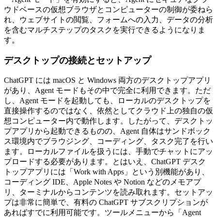
ウドベースの仮想ブラウザとコンピューターの制御が委ねら
れ、ウェブサイトの閲覧、フォームへの入力、データの分析
を含むマルチステップのタスクを実行できるようになりま
す。
デスクトップの接続とセットアップ
ChatGPT には macOS と Windows 両方のデスクトップアプリ
があり、Agent モードもその中で完全に利用できます。ただ
し、Agent モードを起動しても、ローカルのデスクトップを
直接操作するのではなく、依然としてクラウド上の独自の仮
想コンピューター内で動作します。したがって、デスクトッ
プアプリから起動できるものの、Agent 自体はサンドボック
ス環境内でブラウジング、コーディング、タスク完了を行い
ます。ローカルファイルを扱うには、手動でチャットにアッ
プロードする必要があります。とはいえ、ChatGPT デスク
トップアプリには「Work with Apps」という別機能があり、
コーディング IDE、Apple Notes や Notion などのメモアプ
リ、ターミナルからコンテンツを読み取れます。セットアッ
プは非常に簡単で、有料の ChatGPT サブスクリプションが
あればすでに利用可能です。ツールメニューから「Agent 