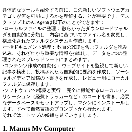
具体的なツールを紹介する前に、この新しいソフトウェアカ
テゴリが何を可能にするかを理解することが重要です。デス
クトップ上のAI Agentは以下のことができます：
•
ローカルファイルの整理：
 散らかったダウンロードフォル
ダを自動的に分類し、内容に基づいてファイル名を変更し、
構造化されたフォルダシステムを作成します。
•
一括ドキュメント処理：
 数百のPDFを含むフォルダを読み
込み、それぞれから重要な情報を抽出し、データを1つの整
理されたスプレッドシートにまとめます。
•
コンテンツ作成の自動化：
 ウェブサイトを監視して新しい
記事を検出し、投稿されたら自動的に要約を作成し、ソーシ
ャルメディア投稿の下書きを作成し、レビュー用にローカル
フォルダに保存します。
•
ソフトウェアの構築と実行：
 完全に機能するローカルアプ
リケーション（経費トラッカーなど）のコードを書き、必要
なデータベースをセットアップし、マシンにインストールし
ます。すべて自然言語のプロンプトから行われます。
それでは、トップの候補を見ていきましょう。
1. Manus My Computer