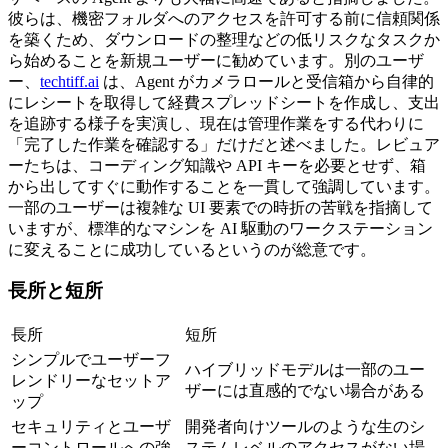
彼らは、機密フォルダへのアクセスを許可する前に信頼関係
を築くため、ダウンロードの整理などの低リスクなタスクか
ら始めることを新規ユーザーに勧めています。別のユーザ
ー、
techtiff.ai
 は、Agent がカメラロールと受信箱から自律的
にレシートを取得して経費スプレッドシートを作成し、支出
を追跡する様子を実演し、現在は管理作業をする代わりに
「完了した作業を確認する」だけだと述べました。レビュア
ーたちは、コーディング知識や API キーを必要とせず、箱
から出してすぐに動作することを一貫して強調しています。
一部のユーザーは複雑な UI 要素での時折の苦戦を指摘して
いますが、標準的なマシンを AI 駆動のワークステーション
に変えることに成功しているというのが総意です。
長所と短所
長所
短所
シンプルでユーザーフ
ハイブリッドモデルは一部のユー
レンドリーなセットア
ザーには直感的でない場合がある
ップ
セキュリティとユーザ
開発者向けツールのような生のシ
ーコントロールへの強
ステムレベルのアクセスがない場