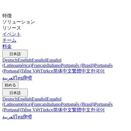
特徴
ソリューション
リソース
イベント
チーム
料金
日本語
Deutsch
English
Español
Español
(Latinoamérica)
Français
Italiano
Português (Brasil)
Português
(Portugal)
Tiếng Việt
Türkçe
简体中文
繁體中文
한국어
العربية
ไทย
हिन्दी
始める
日本語
Deutsch
English
Español
Español
(Latinoamérica)
Français
Italiano
Português (Brasil)
Português
(Portugal)
Tiếng Việt
Türkçe
简体中文
繁體中文
한국어
العربية
ไทย
हिन्दी