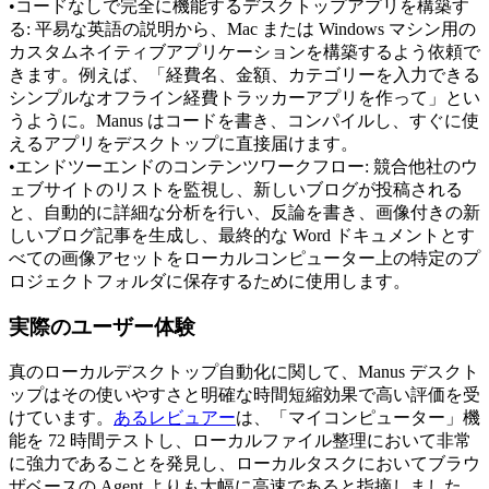
•
コードなしで完全に機能するデスクトップアプリを構築す
る:
 平易な英語の説明から、Mac または Windows マシン用の
カスタムネイティブアプリケーションを構築するよう依頼で
きます。例えば、「経費名、金額、カテゴリーを入力できる
シンプルなオフライン経費トラッカーアプリを作って」とい
うように。Manus はコードを書き、コンパイルし、すぐに使
えるアプリをデスクトップに直接届けます。
•
エンドツーエンドのコンテンツワークフロー:
 競合他社のウ
ェブサイトのリストを監視し、新しいブログが投稿される
と、自動的に詳細な分析を行い、反論を書き、画像付きの新
しいブログ記事を生成し、最終的な Word ドキュメントとす
べての画像アセットをローカルコンピューター上の特定のプ
ロジェクトフォルダに保存するために使用します。
実際のユーザー体験
真のローカルデスクトップ自動化に関して、Manus デスクト
ップはその使いやすさと明確な時間短縮効果で高い評価を受
けています。
あるレビュアー
は、「マイコンピューター」機
能を 72 時間テストし、ローカルファイル整理において非常
に強力であることを発見し、ローカルタスクにおいてブラウ
ザベースの Agent よりも大幅に高速であると指摘しました。