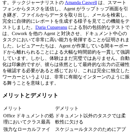
す。テックジャーナリストの 
Amanda Caswell
 は、スマート
フォンからタスクを送信し、Agent がラップトップ画面を引
き継ぎ、ファイルからデータを取り出し、メールを検索し、
完全に自律的にレポートを生成する様子を見てこの機能をテ
ストしました。
Daria Cupareanu
 による別の包括的なテストで
は、Cowork を他の Agent と対決させ、ドキュメント中心の
タスクにおいて非常に高い能力を発揮することが証明されま
した。レビュアーたちは、Agent が作業している間キーボー
ドから離れられることによる大幅な時間節約を一貫して強調
しています。しかし、体験はまだ完璧ではありません。自動
化は印象的ですが、彼らは依然として最終的な出力の正確性
を確認する必要があると感じており、これは完全に独立した
ワーカーというよりは、非常に有能なインターンのように振
る舞うことを意味します。
メリットとデメリット
メリット
デメリット
Office ドキュメントの処
ドキュメント以外のタスクでは柔
理においてクラス最高
軟性に欠ける
強力なローカルファイ
スケジュールタスクのためにアプ