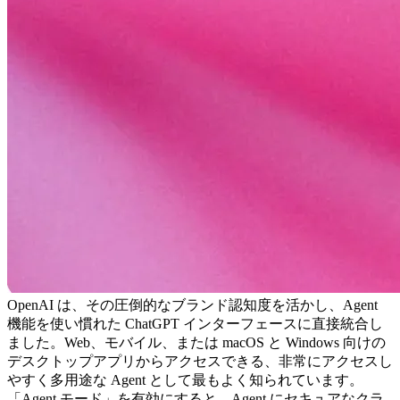
OpenAI は、その圧倒的なブランド認知度を活かし、Agent 
機能を使い慣れた ChatGPT インターフェースに直接統合し
ました。Web、モバイル、または macOS と Windows 向けの
デスクトップアプリからアクセスできる、非常にアクセスし
やすく多用途な Agent として最もよく知られています。
「Agent モード」を有効にすると、Agent にセキュアなクラ