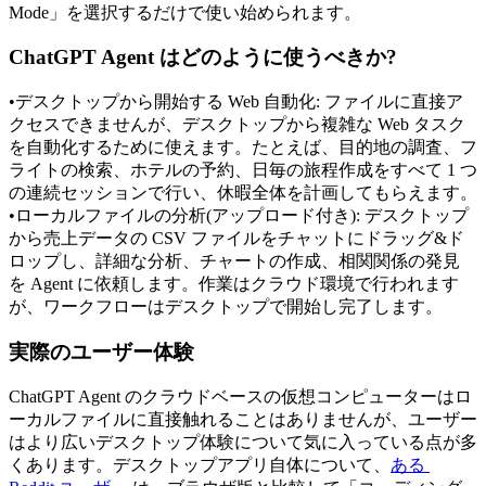
Mode」を選択するだけで使い始められます。
ChatGPT Agent はどのように使うべきか?
•
デスクトップから開始する Web 自動化:
 ファイルに直接ア
クセスできませんが、デスクトップから複雑な Web タスク
を自動化するために使えます。たとえば、目的地の調査、フ
ライトの検索、ホテルの予約、日毎の旅程作成をすべて 1 つ
の連続セッションで行い、休暇全体を計画してもらえます。
•
ローカルファイルの分析(アップロード付き):
 デスクトップ
から売上データの CSV ファイルをチャットにドラッグ&ド
ロップし、詳細な分析、チャートの作成、相関関係の発見
を Agent に依頼します。作業はクラウド環境で行われます
が、ワークフローはデスクトップで開始し完了します。
実際のユーザー体験
ChatGPT Agent のクラウドベースの仮想コンピューターはロ
ーカルファイルに直接触れることはありませんが、ユーザー
はより広いデスクトップ体験について気に入っている点が多
くあります。デスクトップアプリ自体について、
ある 