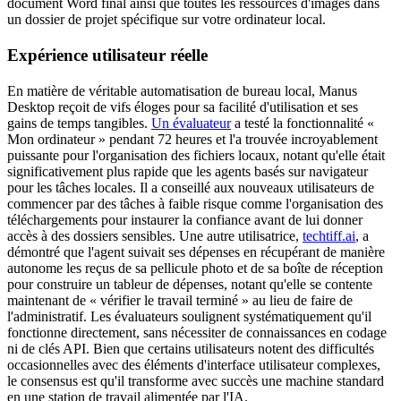
document Word final ainsi que toutes les ressources d'images dans 
un dossier de projet spécifique sur votre ordinateur local.
Expérience utilisateur réelle
En matière de véritable automatisation de bureau local, Manus 
Desktop reçoit de vifs éloges pour sa facilité d'utilisation et ses 
gains de temps tangibles. 
Un évaluateur
 a testé la fonctionnalité « 
Mon ordinateur » pendant 72 heures et l'a trouvée incroyablement 
puissante pour l'organisation des fichiers locaux, notant qu'elle était 
significativement plus rapide que les agents basés sur navigateur 
pour les tâches locales. Il a conseillé aux nouveaux utilisateurs de 
commencer par des tâches à faible risque comme l'organisation des 
téléchargements pour instaurer la confiance avant de lui donner 
accès à des dossiers sensibles. Une autre utilisatrice, 
techtiff.ai
, a 
démontré que l'agent suivait ses dépenses en récupérant de manière 
autonome les reçus de sa pellicule photo et de sa boîte de réception 
pour construire un tableur de dépenses, notant qu'elle se contente 
maintenant de « vérifier le travail terminé » au lieu de faire de 
l'administratif. Les évaluateurs soulignent systématiquement qu'il 
fonctionne directement, sans nécessiter de connaissances en codage 
ni de clés API. Bien que certains utilisateurs notent des difficultés 
occasionnelles avec des éléments d'interface utilisateur complexes, 
le consensus est qu'il transforme avec succès une machine standard 
en une station de travail alimentée par l'IA.