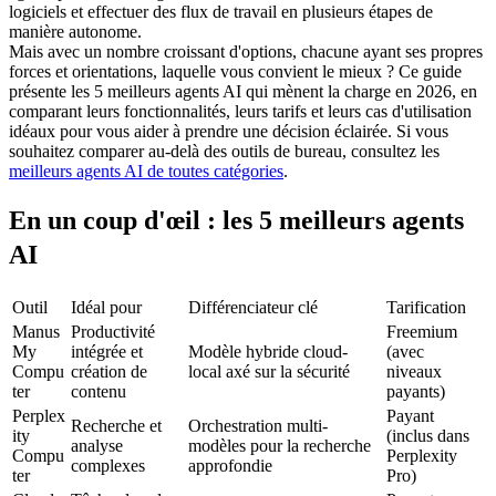
logiciels et effectuer des flux de travail en plusieurs étapes de 
manière autonome.
Mais avec un nombre croissant d'options, chacune ayant ses propres 
forces et orientations, laquelle vous convient le mieux ? Ce guide 
présente les 5 meilleurs agents AI qui mènent la charge en 2026, en 
comparant leurs fonctionnalités, leurs tarifs et leurs cas d'utilisation 
idéaux pour vous aider à prendre une décision éclairée. Si vous 
souhaitez comparer au-delà des outils de bureau, consultez les 
meilleurs agents AI de toutes catégories
.
En un coup d'œil : les 5 meilleurs agents 
AI
Outil
Idéal pour
Différenciateur clé
Tarification
Manus 
Productivité 
Freemium 
My 
intégrée et 
Modèle hybride cloud-
(avec 
Compu
création de 
local axé sur la sécurité
niveaux 
ter
contenu
payants)
Perplex
Payant 
Recherche et 
Orchestration multi-
ity 
(inclus dans 
analyse 
modèles pour la recherche 
Compu
Perplexity 
complexes
approfondie
ter
Pro)