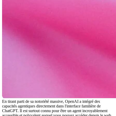
En tirant parti de sa notoriété massive, OpenAI a intégré des 
capacités agentiques directement dans l'interface familière de 
ChatGPT. Il est surtout connu pour être un agent incroyablement 
accessible et polyvalent auquel vous pouvez accéder depuis le web, 