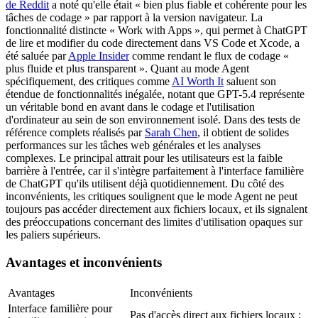
de Reddit
 a noté qu'elle était « bien plus fiable et cohérente pour les 
tâches de codage » par rapport à la version navigateur. La 
fonctionnalité distincte « Work with Apps », qui permet à ChatGPT 
de lire et modifier du code directement dans VS Code et Xcode, a 
été saluée par 
Apple Insider
 comme rendant le flux de codage « 
plus fluide et plus transparent ». Quant au mode Agent 
spécifiquement, des critiques comme 
AI Worth It
 saluent son 
étendue de fonctionnalités inégalée, notant que GPT-5.4 représente 
un véritable bond en avant dans le codage et l'utilisation 
d'ordinateur au sein de son environnement isolé. Dans des tests de 
référence complets réalisés par 
Sarah Chen
, il obtient de solides 
performances sur les tâches web générales et les analyses 
complexes. Le principal attrait pour les utilisateurs est la faible 
barrière à l'entrée, car il s'intègre parfaitement à l'interface familière 
de ChatGPT qu'ils utilisent déjà quotidiennement. Du côté des 
inconvénients, les critiques soulignent que le mode Agent ne peut 
toujours pas accéder directement aux fichiers locaux, et ils signalent 
des préoccupations concernant des limites d'utilisation opaques sur 
les paliers supérieurs.
Avantages et inconvénients
Avantages
Inconvénients
Interface familière pour 
Pas d'accès direct aux fichiers locaux ; 