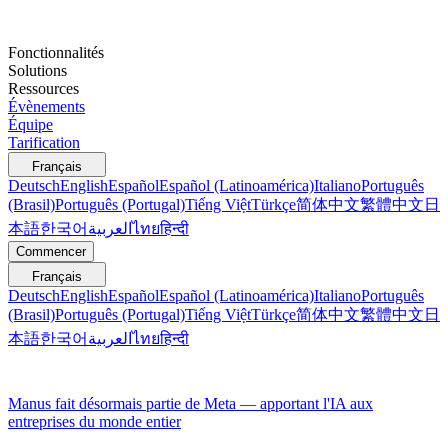
Fonctionnalités
Solutions
Ressources
Évènements
Équipe
Tarification
Français
Deutsch
English
Español
Español (Latinoamérica)
Italiano
Português
(Brasil)
Português (Portugal)
Tiếng Việt
Türkçe
简体中文
繁體中文
日
本語
한국어
العربية
ไทย
हिन्दी
Commencer
Français
Deutsch
English
Español
Español (Latinoamérica)
Italiano
Português
(Brasil)
Português (Portugal)
Tiếng Việt
Türkçe
简体中文
繁體中文
日
本語
한국어
العربية
ไทย
हिन्दी
Manus fait désormais partie de Meta — apportant l'IA aux
entreprises du monde entier