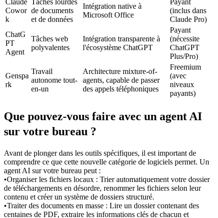
Claude 
Tâches lourdes 
Payant 
Intégration native à 
Cowor
de documents 
(inclus dans 
Microsoft Office
k
et de données
Claude Pro)
Payant 
ChatG
Tâches web 
Intégration transparente à 
(nécessite 
PT 
polyvalentes
l'écosystème ChatGPT
ChatGPT 
Agent
Plus/Pro)
Freemium 
Travail 
Architecture mixture-of-
Genspa
(avec 
autonome tout-
agents, capable de passer 
rk
niveaux 
en-un
des appels téléphoniques
payants)
Que pouvez-vous faire avec un agent AI 
sur votre bureau ?
Avant de plonger dans les outils spécifiques, il est important de 
comprendre ce que cette nouvelle catégorie de logiciels permet. Un 
agent AI sur votre bureau peut :
•
Organiser les fichiers locaux :
 Trier automatiquement votre dossier 
de téléchargements en désordre, renommer les fichiers selon leur 
contenu et créer un système de dossiers structuré.
•
Traiter des documents en masse :
 Lire un dossier contenant des 
centaines de PDF, extraire les informations clés de chacun et 