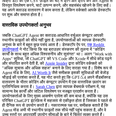
बिक्री डेटा की एक CSV फ़ाइल को चैट में ड्रैग और ड्रॉप करें और Agent से 
विस्तृत विश्लेषण करने, चार्ट उत्पन्न करने, और सहसंबंध खोजने के लिए कहें। 
यह अपने क्लाउड वातावरण में काम करता है, लेकिन वर्कफ़्लो आपके डेस्कटॉप 
पर शुरू और समाप्त होता है।
वास्तविक उपयोगकर्ता अनुभव
जबकि ChatGPT Agent का क्लाउड-आधारित वर्चुअल कंप्यूटर आपकी 
स्थानीय फ़ाइलों को सीधे नहीं छूता है, उपयोगकर्ताओं को व्यापक डेस्कटॉप 
अनुभव के बारे में बहुत कुछ पसंद आता है। डेस्कटॉप ऐप पर, 
एक Reddit 
उपयोगकर्ता
 ने नोट किया कि यह ब्राउज़र संस्करण की तुलना में "कोडिंग 
कार्यों के साथ बहुत अधिक विश्वसनीय और सुसंगत" था। अलग "Work with 
Apps" सुविधा, जो ChatGPT को VS Code और Xcode में सीधे कोड पढ़ने 
और संपादित करने देती है, को 
Apple Insider
 द्वारा कोडिंग वर्कफ़्लो को 
"अधिक सुचारू और अधिक सहज" बनाने के लिए सराहा गया है। विशेष रूप से 
Agent मोड के लिए, 
AI Worth It
 जैसे समीक्षक इसकी सुविधाओं की बेजोड़ 
चौड़ाई की प्रशंसा करते हैं, यह नोट करते हुए कि GPT-5.4 अपने सैंडबॉक्स्ड 
वातावरण के भीतर कोडिंग और कंप्यूटर उपयोग में एक वास्तविक छलांग का 
प्रतिनिधित्व करता है। 
Sarah Chen
 द्वारा व्यापक बेंचमार्क परीक्षण में, यह 
सामान्य वेब कार्यों और जटिल विश्लेषण पर मजबूत प्रदर्शन करता है। 
उपयोगकर्ताओं के लिए मुख्य आकर्षण प्रवेश की कम बाधा है, क्योंकि यह उस 
परिचित ChatGPT इंटरफ़ेस में सहजता से एकीकृत होता है जिसका वे पहले से 
ही दैनिक रूप से उपयोग करते हैं। नकारात्मक पक्ष पर, समीक्षक बताते हैं कि 
Agent मोड अभी भी स्थानीय फ़ाइलों तक सीधे नहीं पहुंच सकता है, और वे 
उच्च स्तरों पर अपारदर्शी उपयोग सीमाओं के बारे में चिंताएं व्यक्त करते हैं।