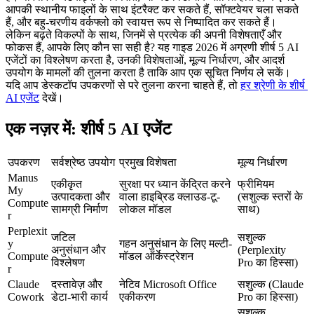
आपकी स्थानीय फाइलों के साथ इंटरैक्ट कर सकते हैं, सॉफ्टवेयर चला सकते 
हैं, और बहु-चरणीय वर्कफ्लो को स्वायत्त रूप से निष्पादित कर सकते हैं।
लेकिन बढ़ते विकल्पों के साथ, जिनमें से प्रत्येक की अपनी विशेषताएँ और 
फोकस हैं, आपके लिए कौन सा सही है? यह गाइड 2026 में अग्रणी शीर्ष 5 AI 
एजेंटों का विश्लेषण करता है, उनकी विशेषताओं, मूल्य निर्धारण, और आदर्श 
उपयोग के मामलों की तुलना करता है ताकि आप एक सूचित निर्णय ले सकें। 
यदि आप डेस्कटॉप उपकरणों से परे तुलना करना चाहते हैं, तो 
हर श्रेणी के शीर्ष 
AI एजेंट
 देखें।
एक नज़र में: शीर्ष 5 AI एजेंट
उपकरण
सर्वश्रेष्ठ उपयोग
प्रमुख विशेषता
मूल्य निर्धारण
Manus 
एकीकृत 
सुरक्षा पर ध्यान केंद्रित करने 
फ्रीमियम 
My 
उत्पादकता और 
वाला हाइब्रिड क्लाउड-टू-
(सशुल्क स्तरों के 
Compute
सामग्री निर्माण
लोकल मॉडल
साथ)
r
Perplexit
जटिल 
सशुल्क 
y 
गहन अनुसंधान के लिए मल्टी-
अनुसंधान और 
(Perplexity 
Compute
मॉडल ऑर्केस्ट्रेशन
विश्लेषण
Pro का हिस्सा)
r
Claude 
दस्तावेज़ और 
नेटिव Microsoft Office 
सशुल्क (Claude 
Cowork
डेटा-भारी कार्य
एकीकरण
Pro का हिस्सा)
सशुल्क 