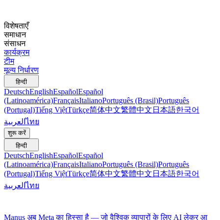
विशेषताएँ
समाधान
संसाधन
कार्यक्रम
टीम
मूल्य निर्धारण
हिन्दी
Deutsch
English
Español
Español
(Latinoamérica)
Français
Italiano
Português (Brasil)
Português
(Portugal)
Tiếng Việt
Türkçe
简体中文
繁體中文
日本語
한국어
العربية
ไทย
शुरू करें
हिन्दी
Deutsch
English
Español
Español
(Latinoamérica)
Français
Italiano
Português (Brasil)
Português
(Portugal)
Tiếng Việt
Türkçe
简体中文
繁體中文
日本語
한국어
العربية
ไทย
Manus अब Meta का हिस्सा है — जो वैश्विक व्यापारों के लिए AI लेकर आ