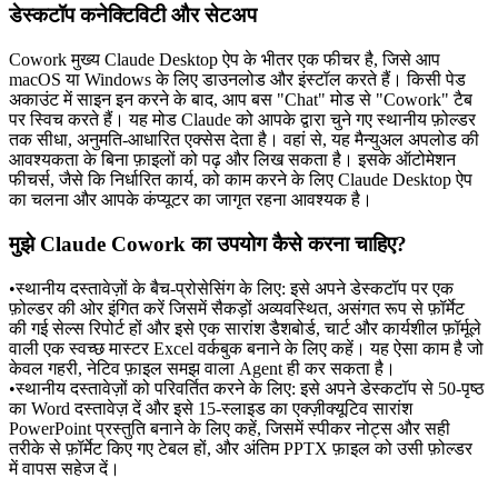
डेस्कटॉप कनेक्टिविटी और सेटअप
Cowork मुख्य 
Claude Desktop ऐप
 के भीतर एक फीचर है, जिसे आप 
macOS या Windows के लिए डाउनलोड और इंस्टॉल करते हैं। किसी पेड 
अकाउंट में साइन इन करने के बाद, आप बस "Chat" मोड से "Cowork" टैब 
पर स्विच करते हैं। यह मोड Claude को आपके द्वारा चुने गए स्थानीय फ़ोल्डर 
तक सीधा, अनुमति-आधारित एक्सेस देता है। वहां से, यह मैन्युअल अपलोड की 
आवश्यकता के बिना फ़ाइलों को पढ़ और लिख सकता है। इसके ऑटोमेशन 
फीचर्स, जैसे कि निर्धारित कार्य, को काम करने के लिए Claude Desktop ऐप 
का चलना और आपके कंप्यूटर का जागृत रहना आवश्यक है।
मुझे Claude Cowork का उपयोग कैसे करना चाहिए?
•
स्थानीय दस्तावेज़ों के बैच-प्रोसेसिंग के लिए:
 इसे अपने डेस्कटॉप पर एक 
फ़ोल्डर की ओर इंगित करें जिसमें सैकड़ों अव्यवस्थित, असंगत रूप से फ़ॉर्मेट 
की गई सेल्स रिपोर्ट हों और इसे एक सारांश डैशबोर्ड, चार्ट और कार्यशील फ़ॉर्मूले 
वाली एक स्वच्छ मास्टर Excel वर्कबुक बनाने के लिए कहें। यह ऐसा काम है जो 
केवल गहरी, नेटिव फ़ाइल समझ वाला Agent ही कर सकता है।
•
स्थानीय दस्तावेज़ों को परिवर्तित करने के लिए:
 इसे अपने डेस्कटॉप से 50-पृष्ठ 
का Word दस्तावेज़ दें और इसे 15-स्लाइड का एक्ज़ीक्यूटिव सारांश 
PowerPoint प्रस्तुति बनाने के लिए कहें, जिसमें स्पीकर नोट्स और सही 
तरीके से फ़ॉर्मेट किए गए टेबल हों, और अंतिम PPTX फ़ाइल को उसी फ़ोल्डर 
में वापस सहेज दें।