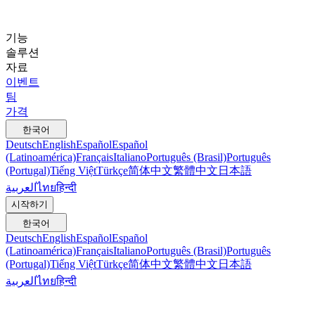
기능
솔루션
자료
이벤트
팀
가격
한국어
Deutsch
English
Español
Español
(Latinoamérica)
Français
Italiano
Português (Brasil)
Português
(Portugal)
Tiếng Việt
Türkçe
简体中文
繁體中文
日本語
العربية
ไทย
हिन्दी
시작하기
한국어
Deutsch
English
Español
Español
(Latinoamérica)
Français
Italiano
Português (Brasil)
Português
(Portugal)
Tiếng Việt
Türkçe
简体中文
繁體中文
日本語
العربية
ไทย
हिन्दी