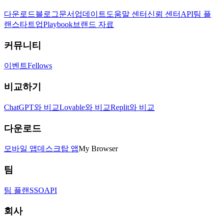
다운로드
블로그
문서
업데이트
도움말 센터
신뢰 센터
API
팀 플
랜
스타트업
Playbook
브랜드 자료
커뮤니티
이벤트
Fellows
비교하기
ChatGPT와 비교
Lovable와 비교
Replit와 비교
다운로드
모바일 앱
데스크탑 앱
My Browser
팀
팀 플랜
SSO
API
회사