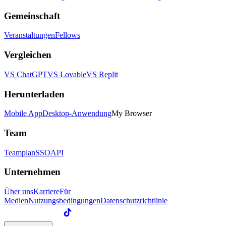
Gemeinschaft
Veranstaltungen
Fellows
Vergleichen
VS ChatGPT
VS Lovable
VS Replit
Herunterladen
Mobile App
Desktop-Anwendung
My Browser
Team
Teamplan
SSO
API
Unternehmen
Über uns
Karriere
Für
Medien
Nutzungsbedingungen
Datenschutzrichtlinie