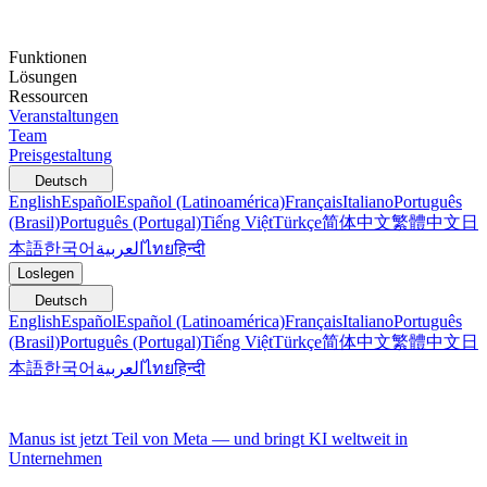
Funktionen
Lösungen
Ressourcen
Veranstaltungen
Team
Preisgestaltung
Deutsch
English
Español
Español (Latinoamérica)
Français
Italiano
Português
(Brasil)
Português (Portugal)
Tiếng Việt
Türkçe
简体中文
繁體中文
日
本語
한국어
العربية
ไทย
हिन्दी
Loslegen
Deutsch
English
Español
Español (Latinoamérica)
Français
Italiano
Português
(Brasil)
Português (Portugal)
Tiếng Việt
Türkçe
简体中文
繁體中文
日
本語
한국어
العربية
ไทย
हिन्दी
Manus ist jetzt Teil von Meta — und bringt KI weltweit in
Unternehmen