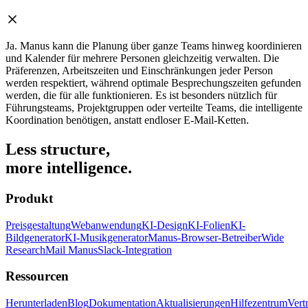
Ja. Manus kann die Planung über ganze Teams hinweg koordinieren
und Kalender für mehrere Personen gleichzeitig verwalten. Die
Präferenzen, Arbeitszeiten und Einschränkungen jeder Person
werden respektiert, während optimale Besprechungszeiten gefunden
werden, die für alle funktionieren. Es ist besonders nützlich für
Führungsteams, Projektgruppen oder verteilte Teams, die intelligente
Koordination benötigen, anstatt endloser E-Mail-Ketten.
Less structure,
more intelligence.
Produkt
Preisgestaltung
Webanwendung
KI-Design
KI-Folien
KI-
Bildgenerator
KI-Musikgenerator
Manus-Browser-Betreiber
Wide
Research
Mail Manus
Slack-Integration
Ressourcen
Herunterladen
Blog
Dokumentation
Aktualisierungen
Hilfezentrum
Vert