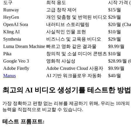
도구
최적 용도
시작 가격 (
Runway
고급 창작 제어
$15/월
HeyGen
개인 맞춤형 및 번역된 비디오
$29/월
OpenAI Sora
내러티브 스토리텔링
$20/월 (Ch
Kling AI
사실적인 인물 표현
$10/월
Synthesia
비즈니스 및 교육용 비디오
$29/월
Luma Dream Machine
빠르고 영화 같은 결과물
$9.99/월
Pika
창의적 및 소셜 미디어 콘텐츠
$10/월
Google Veo 3
영화적 사실성
$28.99/월 (
Adobe Firefly
Adobe Creative Cloud 사용자
$9.99/월
Manus
AI 기반 워크플로우 자동화
$40/월
최고의 AI 비디오 생성기를 테스트한 방법
가장 정확하고 편향 없는 리뷰를 제공하기 위해, 우리는 10개
능력을 직접적으로 비교할 수 있습니다.
테스트 프롬프트: