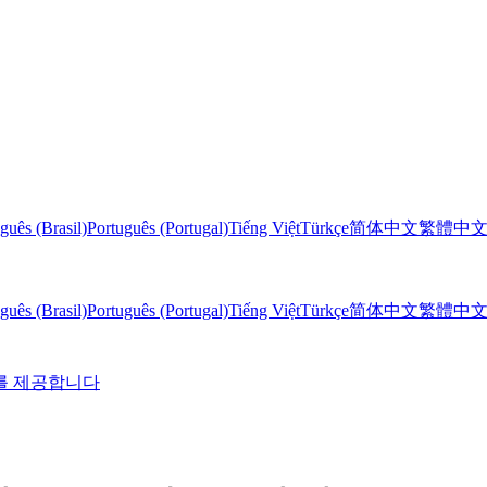
guês (Brasil)
Português (Portugal)
Tiếng Việt
Türkçe
简体中文
繁體中
guês (Brasil)
Português (Portugal)
Tiếng Việt
Türkçe
简体中文
繁體中
I를 제공합니다