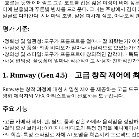
"흐르는 듯한 에메랄드 그린 코트를 입은 젊은 여성이 비에 젖
이에 분홍빛과 푸른빛 반사를 드리운다. 그녀는 주방에서 김이 
얼굴로 다가간다. 시네마틱 조명, 얕은 피사계 심도, 아나모픽 렌
평가 기준:
•
정확성 및 일관성:
 도구가 프롬프트를 얼마나 잘 따랐는가? 
•
사실성 및 품질:
 최종 비디오가 얼마나 사실적으로 보였는가?
•
창의성 및 스타일:
 도구가 프롬프트에 창의적인 감각이나 독특
•
사용 편의성:
 플랫폼이 얼마나 직관적이고 사용자 친화적인가
1. Runway (Gen 4.5) – 고급 창작 제어에 
Runway는 창작 과정에 대한 세밀한 제어를 제공하는 고급 도
영화 제작자와 VFX 아티스트들이 선호하는 도구입니다.
주요 기능
•
고급 카메라 제어:
 팬, 틸트, 줌과 같은 카메라 움직임을 정밀
•
멀티 모션 브러시:
 이미지나 비디오의 특정 영역을 애니메이션
•
AI 학습:
 특정 스타일로 자체 AI 모델을 학습시켜 프로젝트 