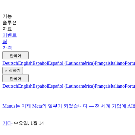
기능
솔루션
자료
이벤트
팀
가격
한국어
Deutsch
English
Español
Español (Latinoamérica)
Français
Italiano
Portu
시작하기
한국어
Deutsch
English
Español
Español (Latinoamérica)
Français
Italiano
Portu
Manus는 이제 Meta의 일부가 되었습니다 — 전 세계 기업에 A
기타
·
수요일, 1월 14