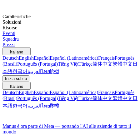
Caratteristiche
Soluzioni
Risorse
Eventi
Squadra
Prezzi
Italiano
Deutsch
English
Español
Español (Latinoamérica)
Français
Português
(Brasil)
Português (Portugal)
Tiếng Việt
Türkçe
简体中文
繁體中文
日
本語
한국어
العربية
ไทย
हिन्दी
Inizia subito
Italiano
Deutsch
English
Español
Español (Latinoamérica)
Français
Português
(Brasil)
Português (Portugal)
Tiếng Việt
Türkçe
简体中文
繁體中文
日
本語
한국어
العربية
ไทย
हिन्दी
Manus è ora parte di Meta — portando l'AI alle aziende di tutto il
mondo