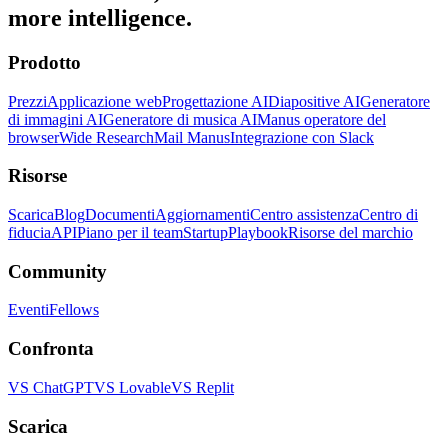
more intelligence.
Prodotto
Prezzi
Applicazione web
Progettazione AI
Diapositive AI
Generatore
di immagini AI
Generatore di musica AI
Manus operatore del
browser
Wide Research
Mail Manus
Integrazione con Slack
Risorse
Scarica
Blog
Documenti
Aggiornamenti
Centro assistenza
Centro di
fiducia
API
Piano per il team
Startup
Playbook
Risorse del marchio
Community
Eventi
Fellows
Confronta
VS ChatGPT
VS Lovable
VS Replit
Scarica