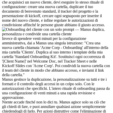
che acquisisci un nuovo cliente, devi eseguire lo stesso rituale di 
configurazione: creare una nuova cartella, duplicare il tuo 
documento di benvenuto standard, il tracker del progetto e la 
presentazione di kickoff, cercare ogni segnaposto per inserire il 
nome del nuovo cliente, e infine regolare le autorizzazioni di 
condivisione affinché le persone giuste abbiano il giusto accesso.
Invece di spendere venti minuti per la configurazione 
amministrativa, dai a Manus una singola istruzione: "Crea una 
nuova cartella chiamata 'Acme Corp - Onboarding' all'interno della 
mia cartella 'Clients'. Duplica al suo interno i template della mia 
cartella 'Standard Onboarding Kit'. Sostituisci ogni occorrenza di 
'[Client Name]' nel Welcome Doc, nel Tracker Sheet e nelle 
Kickoff Slides con 'Acme Corp'. Poi condividi la nuova cartella con 
il team del cliente in modo che abbiano accesso, e inviami il link 
della cartella."
Manus gestisce la duplicazione, la personalizzazione su tutti e tre i 
formati e il controllo degli accessi in un colpo solo. Con le 
autorizzazioni che specifichi. L'intero rituale di onboarding passa da 
una configurazione di venti minuti a una rapida revisione e 
approvazione.
Niente accade finché non lo dici tu. Manus agisce solo su ciò che 
gli chiedi di fare, e puoi annullare qualsiasi azione semplicemente 
chiedendogli di farlo. Per azioni distruttive come l'eliminazione di 