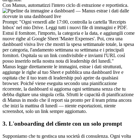
Con Manus, automatizzi l'intero ciclo di estrazione e reportistica.
Prompt:
 "Ogni venerdì alle 17:00, controlla la cartella 'Receipts 
Inbox' nel mio Drive. Leggi tutti i nuovi file di immagini e PDF. 
Estrai il fornitore, l'importo, la categoria e la data, e aggiungili come 
nuove righe al Google Sheet 'Master Expenses'. Poi, crea una 
dashboard visiva live che mostri la spesa settimanale totale, la spesa 
per categoria, l'andamento settimana su settimana e i principali 
fornitori. Ospitala su un link condivisibile e inviami l'URL così 
posso inserirlo nella nostra nota di leadership del lunedì."
Manus legge direttamente le immagini, estrae i dati strutturati, 
aggiunge le righe al tuo Sheet e pubblica una dashboard live e 
ospitata che il tuo team di leadership può aprire da qualsiasi 
browser. Poiché viene eseguita secondo una pianificazione 
ricorrente, la dashboard si aggiorna ogni settimana senza che tu 
debba digitare una singola cella. Sfrutti le capacità di pianificazione 
di Manus in modo che il report sia pronto per il team prima ancora 
che inizi la mattina di lunedì — niente esportazioni, niente 
screenshot, solo un link sempre aggiornato.
3. L'onboarding del cliente con un solo prompt
Supponiamo che tu gestisca una società di consulenza. Ogni volta 