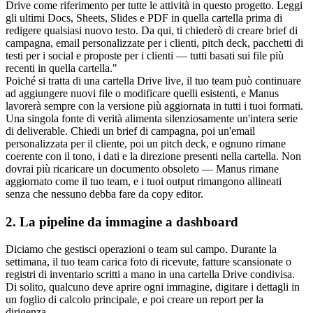
Drive come riferimento per tutte le attività in questo progetto. Leggi 
gli ultimi Docs, Sheets, Slides e PDF in quella cartella prima di 
redigere qualsiasi nuovo testo. Da qui, ti chiederò di creare brief di 
campagna, email personalizzate per i clienti, pitch deck, pacchetti di 
testi per i social e proposte per i clienti — tutti basati sui file più 
recenti in quella cartella."
Poiché si tratta di una cartella Drive live, il tuo team può continuare 
ad aggiungere nuovi file o modificare quelli esistenti, e Manus 
lavorerà sempre con la versione più aggiornata in tutti i tuoi formati. 
Una singola fonte di verità alimenta silenziosamente un'intera serie 
di deliverable. Chiedi un brief di campagna, poi un'email 
personalizzata per il cliente, poi un pitch deck, e ognuno rimane 
coerente con il tono, i dati e la direzione presenti nella cartella. Non 
dovrai più ricaricare un documento obsoleto — Manus rimane 
aggiornato come il tuo team, e i tuoi output rimangono allineati 
senza che nessuno debba fare da copy editor.
2. La pipeline da immagine a dashboard
Diciamo che gestisci operazioni o team sul campo. Durante la 
settimana, il tuo team carica foto di ricevute, fatture scansionate o 
registri di inventario scritti a mano in una cartella Drive condivisa. 
Di solito, qualcuno deve aprire ogni immagine, digitare i dettagli in 
un foglio di calcolo principale, e poi creare un report per la 
dirigenza.