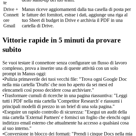
te
Drive + 
Manus riceve aggiornamenti dalla tua casella di posta per 
Connett
le fatture dei fornitori, estrae i dati, aggiunge una riga al 
ore 
tuo Sheet di budget in Drive e archivia il PDF in una 
Gmail
cartella di Drive.
Vittorie rapide in 5 minuti da provare 
subito
Se vuoi testare il connettore senza configurare un flusso di lavoro 
complesso, prova a inserire una di queste attività con un solo 
prompt in Manus oggi:
•
Pulizia primaverile dei tuoi vecchi file:
 "Trova ogni Google Doc 
nella mia cartella 'Drafts' che non ho aperto da sei mesi ed 
elencameli così posso decidere cosa archiviare."
•
Trasformare cumuli di ricerche in una pagina riassuntiva:
 "Leggi 
tutti i PDF nella mia cartella 'Competitor Research' e riassumi i 
principali modelli di prezzo in un brief di una sola pagina."
•
Eseguire un rapido controllo di sicurezza:
 "Esegui un audit della 
mia cartella 'External Partners' e fornisci un foglio che elenchi ogni 
indirizzo email esterno che attualmente ha accesso a qualsiasi cosa 
al suo interno."
•
Conversione in blocco dei formati:
 "Prendi i cinque Docs nella mia 