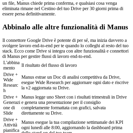
un file, Manus chiede prima conferma, e qualsiasi cosa venga 
eliminata rimane nel Cestino del tuo Drive per 30 giorni prima di 
essere persa definitivamente.
Abbinalo alle altre funzionalità di Manus
Il connettore Google Drive è potente di per sé, ma inizia davvero a 
svolgere lavoro end-to-end per te quando lo colleghi al resto del tuo 
stack. Ecco come Drive si integra con altre funzionalità e connettori 
di Manus per gestire flussi di lavoro end-to-end.
L'abbina
Il risultato del flusso di lavoro
mento
Drive + 
Manus estrae un Doc di analisi competitiva da Drive, 
Wide 
esegue Wide Research per aggiornare ogni dato e riscrive 
Researc
la v2 aggiornata su Drive.
h
Drive + 
Manus legge uno Sheet con i risultati trimestrali in Drive 
Generazi
e genera una presentazione per il consiglio 
one di 
completamente formattata con grafici, salvata 
Slide
direttamente su Drive.
Drive + 
Manus esegue la tua compilazione settimanale dei KPI 
Attività 
ogni lunedì alle 8:00, aggiornando la dashboard prima 
pianifica
dello stand-up del tuo team.