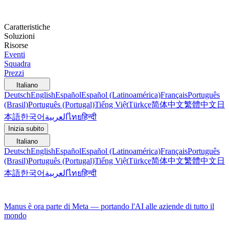
Caratteristiche
Soluzioni
Risorse
Eventi
Squadra
Prezzi
Italiano
Deutsch
English
Español
Español (Latinoamérica)
Français
Português
(Brasil)
Português (Portugal)
Tiếng Việt
Türkçe
简体中文
繁體中文
日
本語
한국어
العربية
ไทย
हिन्दी
Inizia subito
Italiano
Deutsch
English
Español
Español (Latinoamérica)
Français
Português
(Brasil)
Português (Portugal)
Tiếng Việt
Türkçe
简体中文
繁體中文
日
本語
한국어
العربية
ไทย
हिन्दी
Manus è ora parte di Meta — portando l'AI alle aziende di tutto il
mondo