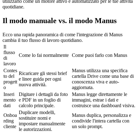
utilizzarlo come un motore attivo e automatizzato per le tue attività 
quotidiane.
Il modo manuale vs. il modo Manus
Ecco una rapida panoramica di come l'integrazione di Manus 
cambia il tuo flusso di lavoro quotidiano.
Il 
flusso 
Come lo fai normalmente
Come puoi farlo con Manus
di 
lavoro
Contes
Manus utilizza una specifica 
Ricaricare gli stessi brief 
to del 
cartella Drive come una base di 
e linee guida per ogni 
progett
conoscenza viva e auto-
nuova attività.
o
aggiornata.
Inseri
Digitare i dettagli da foto 
Manus legge direttamente le 
mento 
e PDF in un foglio di 
immagini, estrae i dati e 
dati
calcolo principale.
costruisce una dashboard visiva.
Duplicare modelli, 
Onboa
Manus duplica, personalizza e 
sostituire nomi e 
rding 
condivide l'intera cartella con 
impostare manualmente 
cliente
un solo prompt.
le autorizzazioni.