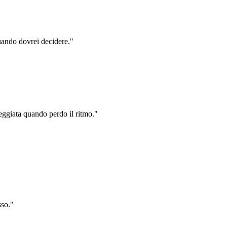
uando dovrei decidere."
reggiata quando perdo il ritmo."
sso."