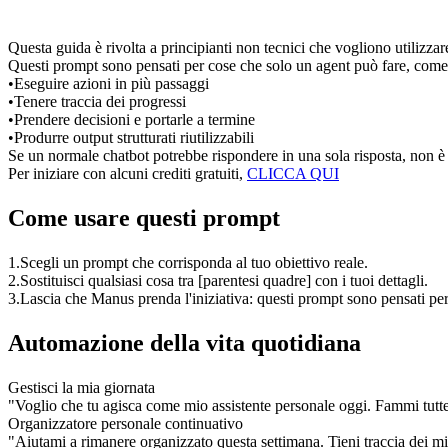
Questa guida è rivolta a 
principianti non tecnici
 che vogliono utilizz
Questi prompt sono pensati per cose che 
solo un agent può fare
, come
•
Eseguire azioni in più passaggi
•
Tenere traccia dei progressi
•
Prendere decisioni e portarle a termine
•
Produrre output strutturati riutilizzabili
Se un normale chatbot potrebbe rispondere in una sola risposta, 
non
 è
Per iniziare con alcuni crediti gratuiti,
CLICCA QUI
Come usare questi prompt
1
.
Scegli un prompt che corrisponda al tuo obiettivo reale.
2
.
Sostituisci qualsiasi cosa tra 
[parentesi quadre]
 con i tuoi dettagli.
3
.
Lascia che Manus prenda l'iniziativa: questi prompt sono pensati per
Automazione della vita quotidiana
Gestisci la mia giornata
"Voglio che tu agisca come mio assistente personale oggi. Fammi tutte 
Organizzatore personale continuativo
"Aiutami a rimanere organizzato questa settimana. Tieni traccia dei m