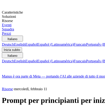
Caratteristiche
Soluzioni
Risorse
Eventi
Squadra
Prezzi
Italiano
Deutsch
English
Español
Español (Latinoamérica)
Français
Português (B
Inizia subito
Italiano
Deutsch
English
Español
Español (Latinoamérica)
Français
Português (B
Manus è ora parte di Meta — portando l'AI alle aziende di tutto il mo
Risorse
·
mercoledì, febbraio 11
Prompt per principianti per ini