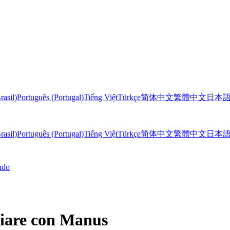
rasil)
Português (Portugal)
Tiếng Việt
Türkçe
简体中文
繁體中文
日本
rasil)
Português (Portugal)
Tiếng Việt
Türkçe
简体中文
繁體中文
日本
ndo
ziare con Manus