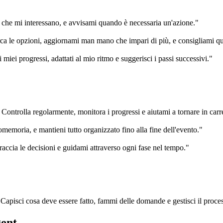
che mi interessano, e avvisami quando è necessaria un'azione."
erca le opzioni, aggiornami man mano che impari di più, e consigliami q
iei progressi, adattati al mio ritmo e suggerisci i passi successivi."
 Controlla regolarmente, monitora i progressi e aiutami a tornare in car
promemoria, e mantieni tutto organizzato fino alla fine dell'evento."
traccia le decisioni e guidami attraverso ogni fase nel tempo."
. Capisci cosa deve essere fatto, fammi delle domande e gestisci il proce
gent