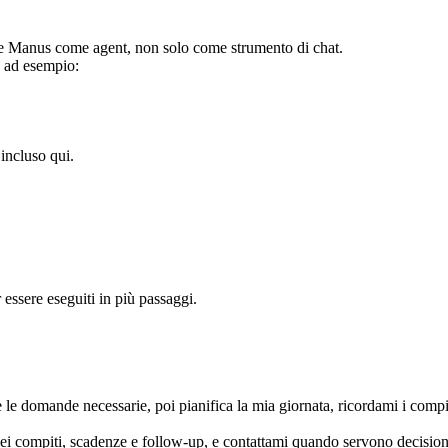
are Manus come 
agent
, non solo come strumento di chat.
 ad esempio:
 incluso qui.
 
essere eseguiti in più passaggi
.
le domande necessarie, poi pianifica la mia giornata, ricordami i compit
iei compiti, scadenze e follow-up, e contattami quando servono decision