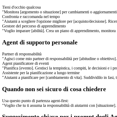
Tieni d'occhio qualcosa
"Monitora [argomento o situazione] per cambiamenti o aggiornamenti 
Confronta e raccomanda nel tempo
"Aiutami a scegliere l'opzione migliore per [acquisto/decisione]. Ric
Gestore del percorso di apprendimento
"Voglio imparare [abilità]. Crea un piano di apprendimento, monitora i m
Agent di supporto personale
Partner di responsabilità
"Agisci come mio partner di responsabilità per [abitudine o obiettivo].
Agent pianificatore di eventi
"Pianifica [evento]. Gestisci la tempistica, i compiti, le decisioni e i 
Assistente per la pianificazione a lungo termine
"Aiutami a pianificare per [cambiamento di vita]. Suddividilo in fasi, 
Quando non sei sicuro di cosa chiedere
Usa questo punto di partenza agent-first:
"Voglio che tu ti assuma la responsabilità di aiutarmi con [situazione]
Suggerimento chiave per i prompt degli A