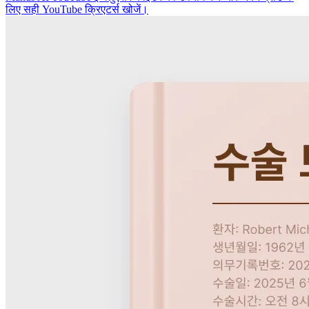
लिए सही YouTube क्रिएटर्स खोजें।