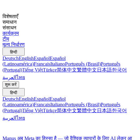
विशेषताएँ
समाधान
संसाधन
कार्यक्रम
टीम
मूल्य निर्धारण
हिन्दी
Deutsch
English
Español
Español
(Latinoamérica)
Français
Italiano
Português (Brasil)
Português
(Portugal)
Tiếng Việt
Türkçe
简体中文
繁體中文
日本語
한국어
العربية
ไทย
शुरू करें
हिन्दी
Deutsch
English
Español
Español
(Latinoamérica)
Français
Italiano
Português (Brasil)
Português
(Portugal)
Tiếng Việt
Türkçe
简体中文
繁體中文
日本語
한국어
العربية
ไทย
Manus अब Meta का हिस्सा है — जो वैश्विक व्यापारों के लिए AI लेकर आ