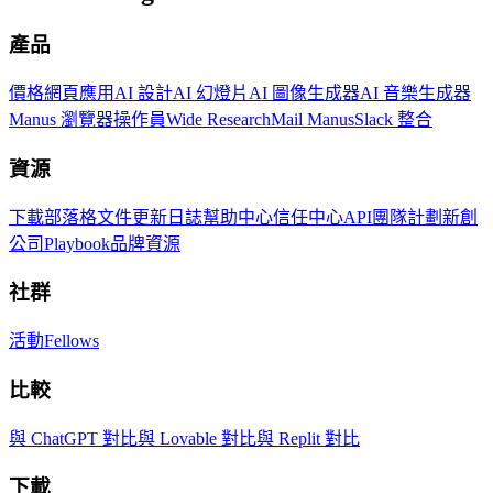
產品
價格
網頁應用
AI 設計
AI 幻燈片
AI 圖像生成器
AI 音樂生成器
Manus 瀏覽器操作員
Wide Research
Mail Manus
Slack 整合
資源
下載
部落格
文件
更新日誌
幫助中心
信任中心
API
團隊計劃
新創
公司
Playbook
品牌資源
社群
活動
Fellows
比較
與 ChatGPT 對比
與 Lovable 對比
與 Replit 對比
下載