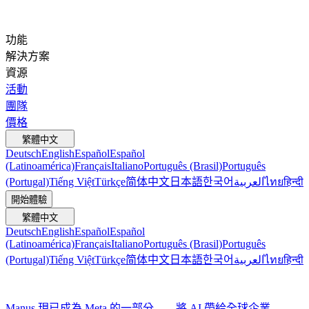
功能
解決方案
資源
活動
團隊
價格
繁體中文
Deutsch
English
Español
Español
(Latinoamérica)
Français
Italiano
Português (Brasil)
Português
(Portugal)
Tiếng Việt
Türkçe
简体中文
日本語
한국어
العربية
ไทย
हिन्दी
開始體驗
繁體中文
Deutsch
English
Español
Español
(Latinoamérica)
Français
Italiano
Português (Brasil)
Português
(Portugal)
Tiếng Việt
Türkçe
简体中文
日本語
한국어
العربية
ไทย
हिन्दी
Manus 現已成為 Meta 的一部分——將 AI 帶給全球企業