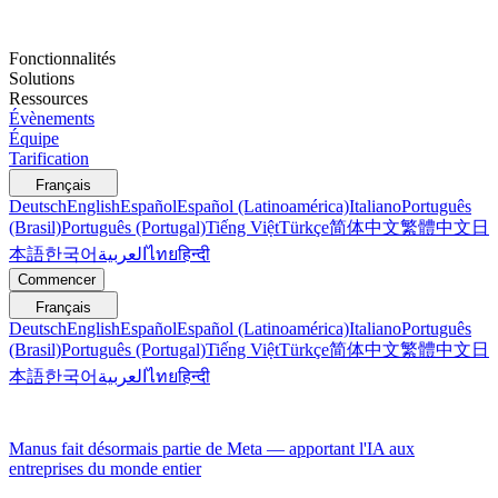
Fonctionnalités
Solutions
Ressources
Évènements
Équipe
Tarification
Français
Deutsch
English
Español
Español (Latinoamérica)
Italiano
Português
(Brasil)
Português (Portugal)
Tiếng Việt
Türkçe
简体中文
繁體中文
日
本語
한국어
العربية
ไทย
हिन्दी
Commencer
Français
Deutsch
English
Español
Español (Latinoamérica)
Italiano
Português
(Brasil)
Português (Portugal)
Tiếng Việt
Türkçe
简体中文
繁體中文
日
本語
한국어
العربية
ไทย
हिन्दी
Manus fait désormais partie de Meta — apportant l'IA aux
entreprises du monde entier