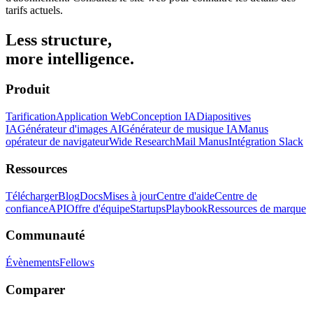
tarifs actuels.
Less structure,
more intelligence.
Produit
Tarification
Application Web
Conception IA
Diapositives
IA
Générateur d'images AI
Générateur de musique IA
Manus
opérateur de navigateur
Wide Research
Mail Manus
Intégration Slack
Ressources
Télécharger
Blog
Docs
Mises à jour
Centre d'aide
Centre de
confiance
API
Offre d'équipe
Startups
Playbook
Ressources de marque
Communauté
Évènements
Fellows
Comparer