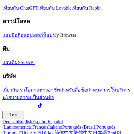
เทียบกับ ChatGPT
เทียบกับ Lovable
เทียบกับ Replit
ดาวน์โหลด
แอปมือถือ
แอปเดสก์ท็อป
My Browser
ทีม
แผนทีม
SSO
API
บริษัท
เกี่ยวกับเรา
โอกาสทางอาชีพ
สำหรับสื่อ
ข้อกำหนดการให้บริการ
นโยบายความเป็นส่วนตัว
ไทย
Deutsch
English
Español
Español
(Latinoamérica)
Français
Italiano
Português (Brasil)
Português
(Portugal)
Tiếng Việt
Türkçe
简体中文
繁體中文
日本語
한국어