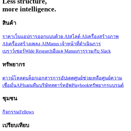
Less structure,
more intelligence.
สินค้า
ราคา
เว็บแอป
การออกแบบด้วย AI
สไลด์ AI
เครื่องสร้างภาพ
AI
เครื่องสร้างเพลง AI
Manus เจ้าหน้าที่ดำเนินการ
เบราว์เซอร์
Wide Research
อีเมล Manus
การรวมกับ Slack
ทรัพยากร
ดาวน์โหลด
บล็อก
เอกสาร
การอัปเดต
ศูนย์ช่วยเหลือ
ศูนย์ความ
เชื่อมั่น
API
แผนทีม
บริษัทสตาร์ทอัพ
Playbook
ทรัพยากรแบรนด์
ชุมชน
กิจกรรม
Fellows
เปรียบเทียบ