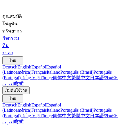
คุณสมบัติ
โซลูชัน
ทรัพยากร
กิจกรรม
ทีม
ราคา
ไทย
Deutsch
English
Español
Español
(Latinoamérica)
Français
Italiano
Português (Brasil)
Português
(Portugal)
Tiếng Việt
Türkçe
简体中文
繁體中文
日本語
한국어
العربية
हिन्दी
เริ่มต้นใช้งาน
ไทย
Deutsch
English
Español
Español
(Latinoamérica)
Français
Italiano
Português (Brasil)
Português
(Portugal)
Tiếng Việt
Türkçe
简体中文
繁體中文
日本語
한국어
العربية
हिन्दी