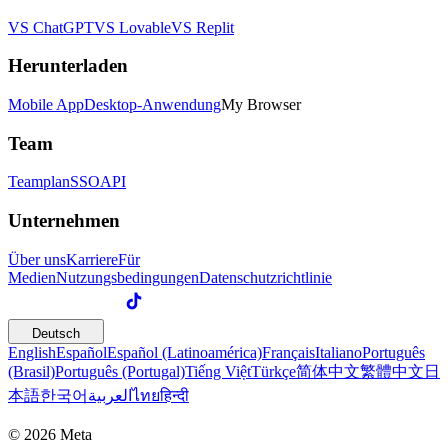
VS ChatGPT
VS Lovable
VS Replit
Herunterladen
Mobile App
Desktop-Anwendung
My Browser
Team
Teamplan
SSO
API
Unternehmen
Über uns
Karriere
Für
Medien
Nutzungsbedingungen
Datenschutzrichtlinie
Deutsch
English
Español
Español (Latinoamérica)
Français
Italiano
Português
(Brasil)
Português (Portugal)
Tiếng Việt
Türkçe
简体中文
繁體中文
日
本語
한국어
العربية
ไทย
हिन्दी
© 2026 Meta