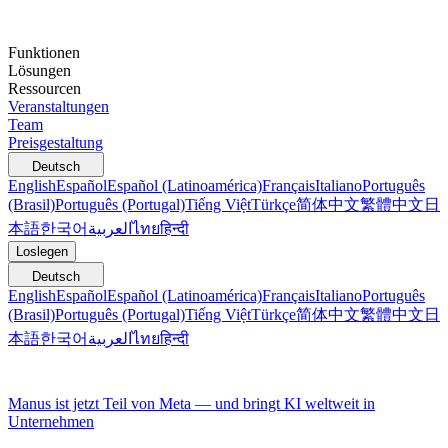
Funktionen
Lösungen
Ressourcen
Veranstaltungen
Team
Preisgestaltung
Deutsch
English
Español
Español (Latinoamérica)
Français
Italiano
Português
(Brasil)
Português (Portugal)
Tiếng Việt
Türkçe
简体中文
繁體中文
日
本語
한국어
العربية
ไทย
हिन्दी
Loslegen
Deutsch
English
Español
Español (Latinoamérica)
Français
Italiano
Português
(Brasil)
Português (Portugal)
Tiếng Việt
Türkçe
简体中文
繁體中文
日
本語
한국어
العربية
ไทย
हिन्दी
Manus ist jetzt Teil von Meta — und bringt KI weltweit in
Unternehmen