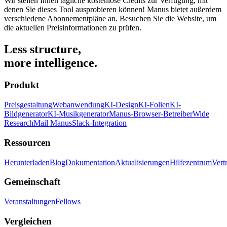
Wir stellen Ihnen tägliche kostenlose Credits zur Verfügung, mit
denen Sie dieses Tool ausprobieren können! Manus bietet außerdem
verschiedene Abonnementpläne an. Besuchen Sie die Website, um
die aktuellen Preisinformationen zu prüfen.
Less structure,
more intelligence.
Produkt
Preisgestaltung
Webanwendung
KI-Design
KI-Folien
KI-
Bildgenerator
KI-Musikgenerator
Manus-Browser-Betreiber
Wide
Research
Mail Manus
Slack-Integration
Ressourcen
Herunterladen
Blog
Dokumentation
Aktualisierungen
Hilfezentrum
Vert
Gemeinschaft
Veranstaltungen
Fellows
Vergleichen