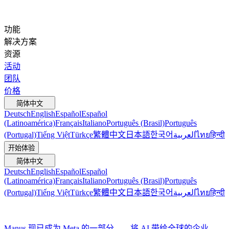
功能
解决方案
资源
活动
团队
价格
简体中文
Deutsch
English
Español
Español
(Latinoamérica)
Français
Italiano
Português (Brasil)
Português
(Portugal)
Tiếng Việt
Türkçe
繁體中文
日本語
한국어
العربية
ไทย
हिन्दी
开始体验
简体中文
Deutsch
English
Español
Español
(Latinoamérica)
Français
Italiano
Português (Brasil)
Português
(Portugal)
Tiếng Việt
Türkçe
繁體中文
日本語
한국어
العربية
ไทย
हिन्दी
Manus 现已成为 Meta 的一部分——将 AI 带给全球的企业