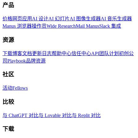
产品
价格
网页应用
AI 设计
AI 幻灯片
AI 图像生成器
AI 音乐生成器
Manus 浏览器操作员
Wide Research
Mail Manus
Slack 集成
资源
下载
博客
文档
更新日志
帮助中心
信任中心
API
团队计划
初创公
司
Playbook
品牌资源
社区
活动
Fellows
比较
与 ChatGPT 对比
与 Lovable 对比
与 Replit 对比
下载