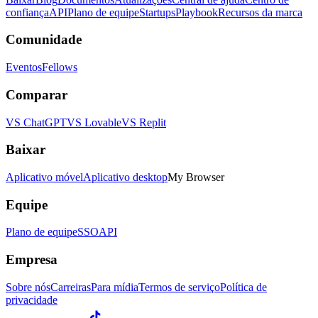
confiança
API
Plano de equipe
Startups
Playbook
Recursos da marca
Comunidade
Eventos
Fellows
Comparar
VS ChatGPT
VS Lovable
VS Replit
Baixar
Aplicativo móvel
Aplicativo desktop
My Browser
Equipe
Plano de equipe
SSO
API
Empresa
Sobre nós
Carreiras
Para mídia
Termos de serviço
Política de
privacidade