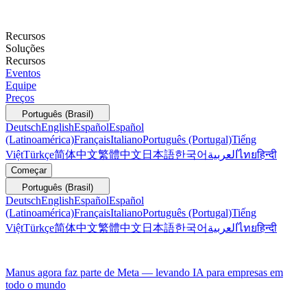
Recursos
Soluções
Recursos
Eventos
Equipe
Preços
Português (Brasil)
Deutsch
English
Español
Español
(Latinoamérica)
Français
Italiano
Português (Portugal)
Tiếng
Việt
Türkçe
简体中文
繁體中文
日本語
한국어
العربية
ไทย
हिन्दी
Começar
Português (Brasil)
Deutsch
English
Español
Español
(Latinoamérica)
Français
Italiano
Português (Portugal)
Tiếng
Việt
Türkçe
简体中文
繁體中文
日本語
한국어
العربية
ไทย
हिन्दी
Manus agora faz parte de Meta — levando IA para empresas em
todo o mundo