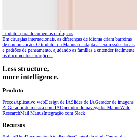
Tradutor para documentos cirúrgicos
Em cirurgias internacionais, as diferenças de idioma criam barreiras
de comunicação. O tradutor da Manus se adapta às expressões locais
e padrões de pensamento, ajudando as famílias a entender facilmente
os documentos cirúrgicos.
Less structure,
more intelligence.
Produto
Preços
Aplicativo web
Design de IA
Slides de IA
Gerador de imagens
AI
Gerador de música com IA
Operador do navegador Manus
Wide
Research
Mail Manus
Integração com Slack
Recursos
Baixar
Blog
Documentos
Atualizações
Central de ajuda
Centro de