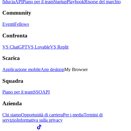
fiducia
API
Piano per il team
Startup
Playbook
Risorse del marchio
Community
Eventi
Fellows
Confronta
VS ChatGPT
VS Lovable
VS Replit
Scarica
Applicazione mobile
App desktop
My Browser
Squadra
Piano per il team
SSO
API
Azienda
Chi siamo
Opportunità di carriera
Per i media
Termini di
servizio
Informativa sulla privacy