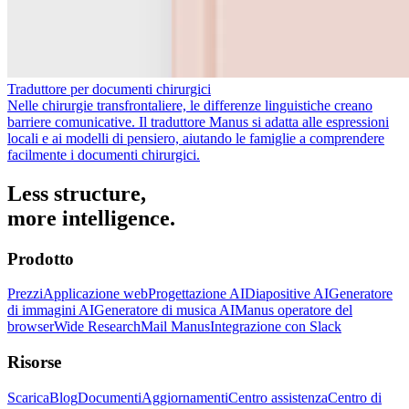
Traduttore per documenti chirurgici
Nelle chirurgie transfrontaliere, le differenze linguistiche creano
barriere comunicative. Il traduttore Manus si adatta alle espressioni
locali e ai modelli di pensiero, aiutando le famiglie a comprendere
facilmente i documenti chirurgici.
Less structure,
more intelligence.
Prodotto
Prezzi
Applicazione web
Progettazione AI
Diapositive AI
Generatore
di immagini AI
Generatore di musica AI
Manus operatore del
browser
Wide Research
Mail Manus
Integrazione con Slack
Risorse
Scarica
Blog
Documenti
Aggiornamenti
Centro assistenza
Centro di