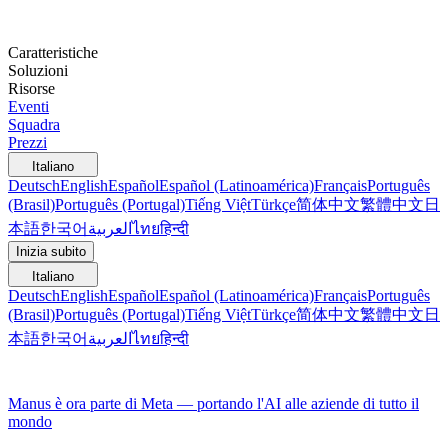
Caratteristiche
Soluzioni
Risorse
Eventi
Squadra
Prezzi
Italiano
Deutsch
English
Español
Español (Latinoamérica)
Français
Português
(Brasil)
Português (Portugal)
Tiếng Việt
Türkçe
简体中文
繁體中文
日
本語
한국어
العربية
ไทย
हिन्दी
Inizia subito
Italiano
Deutsch
English
Español
Español (Latinoamérica)
Français
Português
(Brasil)
Português (Portugal)
Tiếng Việt
Türkçe
简体中文
繁體中文
日
本語
한국어
العربية
ไทย
हिन्दी
Manus è ora parte di Meta — portando l'AI alle aziende di tutto il
mondo