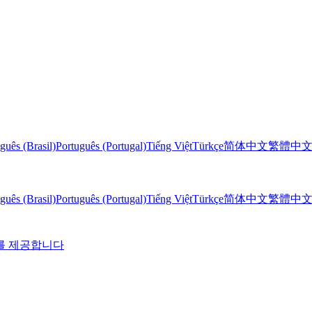
guês (Brasil)
Português (Portugal)
Tiếng Việt
Türkçe
简体中文
繁體中
guês (Brasil)
Português (Portugal)
Tiếng Việt
Türkçe
简体中文
繁體中
I를 제공합니다