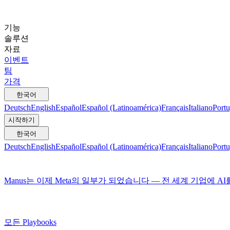
기능
솔루션
자료
이벤트
팀
가격
한국어
Deutsch
English
Español
Español (Latinoamérica)
Français
Italiano
Portu
시작하기
한국어
Deutsch
English
Español
Español (Latinoamérica)
Français
Italiano
Portu
Manus는 이제 Meta의 일부가 되었습니다 — 전 세계 기업에 A
모든 Playbooks