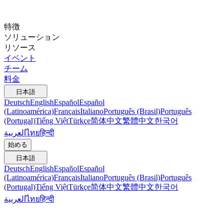
特徴
ソリューション
リソース
イベント
チーム
料金
日本語
Deutsch
English
Español
Español
(Latinoamérica)
Français
Italiano
Português (Brasil)
Português
(Portugal)
Tiếng Việt
Türkçe
简体中文
繁體中文
한국어
العربية
ไทย
हिन्दी
始める
日本語
Deutsch
English
Español
Español
(Latinoamérica)
Français
Italiano
Português (Brasil)
Português
(Portugal)
Tiếng Việt
Türkçe
简体中文
繁體中文
한국어
العربية
ไทย
हिन्दी