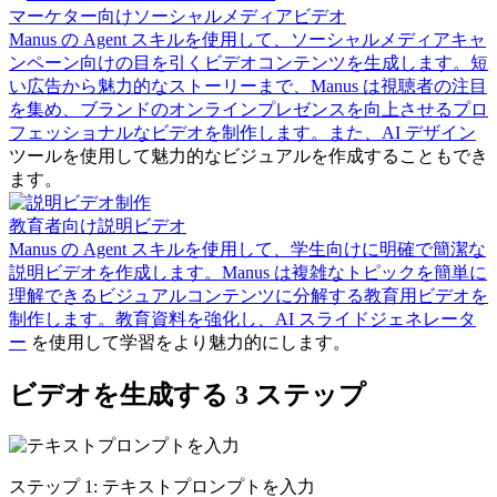
マーケター向けソーシャルメディアビデオ
Manus の Agent スキルを使用して、ソーシャルメディアキャ
ンペーン向けの目を引くビデオコンテンツを生成します。短
い広告から魅力的なストーリーまで、Manus は視聴者の注目
を集め、ブランドのオンラインプレゼンスを向上させるプロ
フェッショナルなビデオを制作します。また、
AI デザイン
ツールを使用して魅力的なビジュアルを作成することもでき
ます。
教育者向け説明ビデオ
Manus の Agent スキルを使用して、学生向けに明確で簡潔な
説明ビデオを作成します。Manus は複雑なトピックを簡単に
理解できるビジュアルコンテンツに分解する教育用ビデオを
制作します。教育資料を強化し、
AI スライドジェネレータ
ー
を使用して学習をより魅力的にします。
ビデオを生成する 3 ステップ
ステップ 1: テキストプロンプトを入力